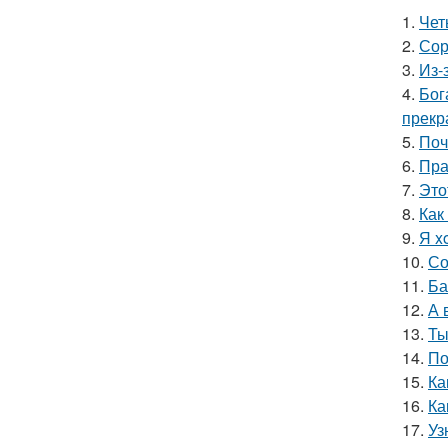
1.
Чет
2.
Сор
3.
Из-
4.
Бог
прекр
5.
Поч
6.
Пра
7.
Это
8.
Как
9.
Я x
10.
Со
11.
Ба
12.
А 
13.
Ты
14.
По
15.
Ка
16.
Ка
17.
Уз