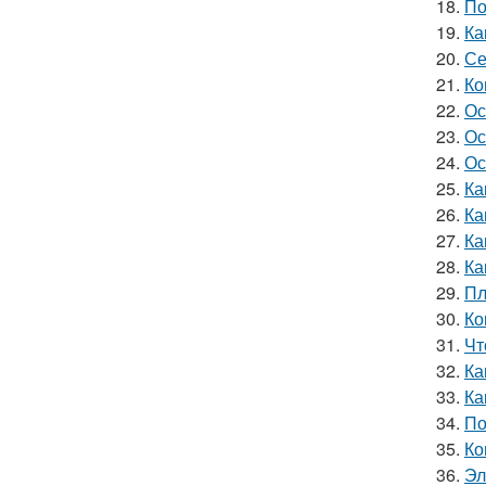
18.
По
19.
Ка
20.
Се
21.
Ко
22.
Ос
23.
Ос
24.
Ос
25.
Ка
26.
Ка
27.
Ка
28.
Ка
29.
Пл
30.
Ко
31.
Чт
32.
Ка
33.
Ка
34.
По
35.
Ко
36.
Эл