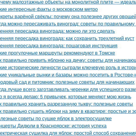
чему малоэтажные объекты на монолитной плите — идеаль
кие интересные факты о московском метро
креты варёной свёклы: почему она полезнее других овоще
гда можно пересаживать виноград: советы по правильному
енняя пересадка винограда: можно ли это сделать
енняя пересадка винограда: как сохранить трехлетний куст
енняя пересадка винограда: пошаговая инструкция
кие прогулочные маршруты рекомендуют в Томске
к правильно привить яблоню на дичку: советы для начинаю
кие исторические личности сыграли ключевую роль в исто
кие уникальные рынки и базары можно посетить в Ростове-
одовый сад и питомник: полезные советы для начинающих
гда лучше всего заготавливать черенки для успешного раз
о я всегда делаю: 5 привычек, которые меняют мою жизнь
к правильно хранить разрезанную тыкву: полезные советы
к правильно сушить яблоки на зиму в квартире: простые и
лезные советы по сушке яблок в электросушилке
нцерты Дидюли в Красноярске: история успеха
ектрическая сушилка для яблок: простой способ сохранени