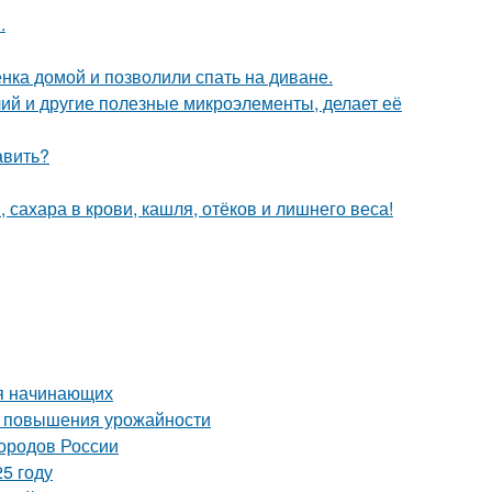
.
ка домой и позволили спать на диване.
ий и другие полезные микроэлементы, делает её
авить?
 сахара в крови, кашля, отёков и лишнего веса!
ля начинающих
ля повышения урожайности
городов России
5 году