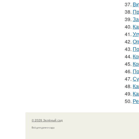
37.
Вк
38.
Пр
39.
За
40.
Ка
41.
Ул
42.
Оп
43.
По
44.
Ко
45.
Ко
46.
По
47.
Су
48.
Ка
49.
Ка
50.
Ре
© 2026 Зелёный сад
Всё для дачи и сада