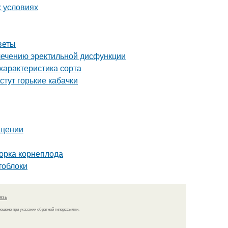
х условиях
веты
лечению эректильной дисфункции
характеристика сорта
стут горькие кабачки
ещении
борка корнеплода
тоблоки
язь
решено при указании обратной гиперссылки.