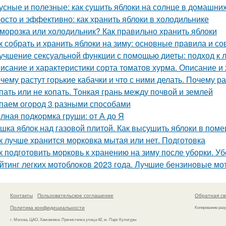
усные и полезные: как сушить яблоки на солнце в домашни
осто и эффективно: как хранить яблоки в холодильнике
морозка или холодильник? Как правильно хранить яблоки
к собрать и хранить яблоки на зиму: основные правила и со
учшение сексуальной функции с помощью диеты: подход к 
исание и характеристики сорта томатов хурма. Описание и 
чему растут горькие кабачки и что с ними делать. Почему ра
пать или не копать. Тонкая грань между почвой и землей
паем огород 3 разными способами
лная подкормка груши: от А до Я
шка яблок над газовой плитой. Как высушить яблоки в пом
к лучше хранится морковка мытая или нет. Подготовка
к подготовить морковь к хранению на зиму после уборки. У
йтинг легких мотоблоков 2023 года. Лучшие бензиновые мо
Контакты
Пользовательское соглашение
Обратная св
Политика конфидециальности
Копирование раз
г. Москва, ЦАО, Хамовники, Пречистенка улица 42, м. Парк Культуры