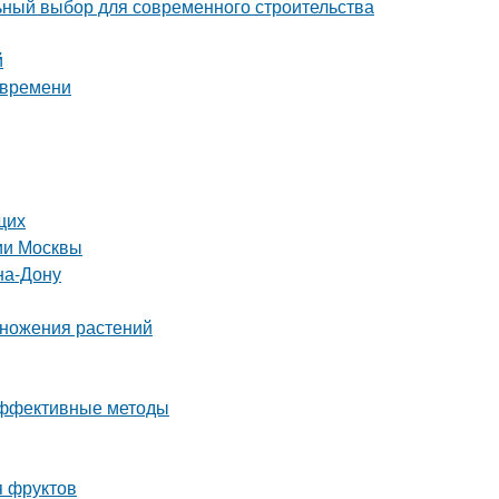
ный выбор для современного строительства
й
 времени
щих
рии Москвы
на-Дону
множения растений
 эффективные методы
я фруктов