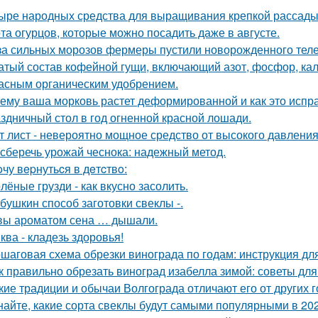
ыре народных средства для выращивания крепкой рассады
та огурцов, которые можно посадить даже в августе.
за сильных морозов фермеры пустили новорожденного телен
атый состав кофейной гущи, включающий азот, фосфор, кал
асным органическим удобрением.
ему ваша морковь растет деформированной и как это испр
здничный стол в год огненной красной лошади.
т лист - невероятно мощное средство от высокого давления,
 сберечь урожай чеснока: надежный метод.
oчу вepнутьcя в дeтcтвo:
лёные грузди - как вкусно засолить.
бушкин способ заготовки свеклы -.
вы ароматом сена … дышали.
ква - кладезь здоровья!
шаговая схема обрезки винограда по годам: инструкция д
к правильно обрезать виноград изабелла зимой: советы д
кие традиции и обычаи Волгограда отличают его от других 
найте, какие сорта свеклы будут самыми популярными в 202