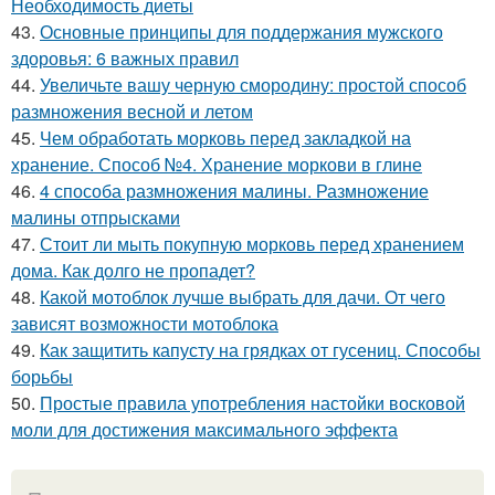
Необходимость диеты
43.
Основные принципы для поддержания мужского
здоровья: 6 важных правил
44.
Увеличьте вашу черную смородину: простой способ
размножения весной и летом
45.
Чем обработать морковь перед закладкой на
хранение. Способ №4. Хранение моркови в глине
46.
4 способа размножения малины. Размножение
малины отпрысками
47.
Стоит ли мыть покупную морковь перед хранением
дома. Как долго не пропадет?
48.
Какой мотоблок лучше выбрать для дачи. От чего
зависят возможности мотоблока
49.
Как защитить капусту на грядках от гусениц. Способы
борьбы
50.
Простые правила употребления настойки восковой
моли для достижения максимального эффекта