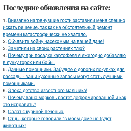
Последние обновления на сайте:
1.
Внезапно нагрянувшие гости заставили меня спешно
искать решение, так как на обстоятельный ремонт
времени катастрофически не хватало.
2.
Объявите войну насекомым на вашей даче!
3.
Заметили на своих растениях тлю?
4.
Почему при посадке картофеля я ежегодно добавляю
в лунку горох или бобы.
5.
Дачные помощники. Забудьте о дорогих покупках для
рассады - ваши кухонные запасы могут стать лучшими
помощниками.
6.
Эпоха детства известного мальчика!
7.
Почему ваша морковь растет деформированной и как
это исправить?
8.
Салат с куриной печенью.
9.
Отцы, которые говорили "в моём доме не будет
животных!