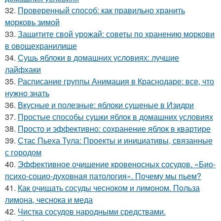
32.
Проверенный способ: как правильно хранить
морковь зимой
33.
Защитите свой урожай: советы по хранению моркови
в овощехранилище
34.
Сушь яблоки в домашних условиях: лучшие
лайфхаки
35.
Расписание группы Анимация в Краснодаре: все, что
нужно знать
36.
Вкусные и полезные: яблоки сушеные в Изидри
37.
Простые способы сушки яблок в домашних условиях
38.
Просто и эффективно: сохранение яблок в квартире
39.
Стас Пьеха Тула: Проекты и инициативы, связанные
с городом
40.
Эффективное очищение кровеносных сосудов. «Био-
психо-социо-духовная патология». Почему мы пьем?
41.
Как очищать сосуды чесноком и лимоном. Польза
лимона, чеснока и меда
42.
Чистка сосудов народными средствами.