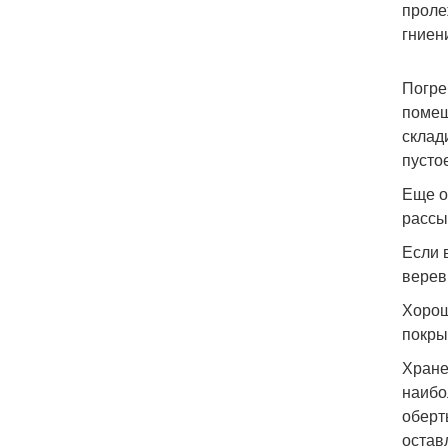
проле
гниен
Погре
помещ
склад
пусто
Еще о
рассы
Если 
верев
Хорош
покры
Хране
наибо
оберт
остав