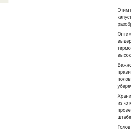
Этим 
капус
разоб
Оптим
выдер
термо
высок
Важно
прави
полов
убере
Храни
из ко
прове
штабе
Голов