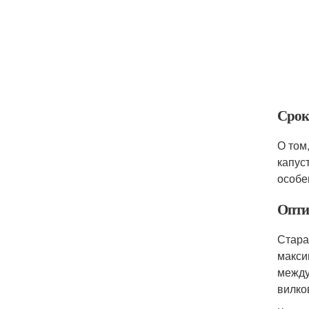
Срок
О том
капус
особе
Опти
Стара
макси
между
вилко