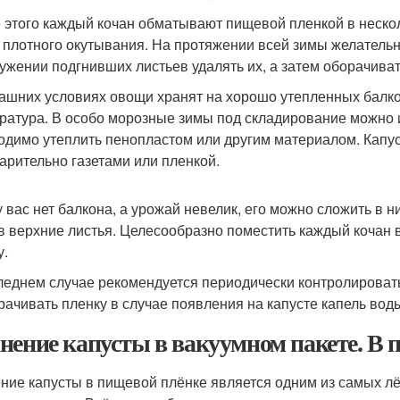
 этого каждый кочан обматывают пищевой пленкой в нескол
 плотного окутывания. На протяжении всей зимы желательн
ужении подгнивших листьев удалять их, а затем оборачиват
ашних условиях овощи хранят на хорошо утепленных балко
ратура. В особо морозные зимы под складирование можно 
одимо утеплить пенопластом или другим материалом. Капус
арительно газетами или пленкой.
у вас нет балкона, а урожай невелик, его можно сложить в 
в верхние листья. Целесообразно поместить каждый кочан 
у.
леднем случае рекомендуется периодически контролировать
рачивать пленку в случае появления на капусте капель вод
нение капусты в вакуумном пакете. В 
ние капусты в пищевой плёнке является одним из самых лёг