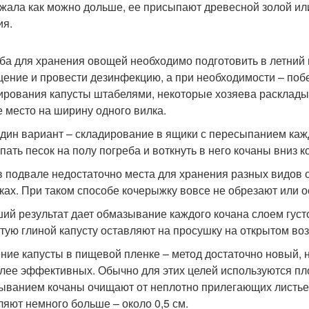
жала как можно дольше, ее присыпают древесной золой ил
ия.
ба для хранения овощей необходимо подготовить в летний 
ение и провести дезинфекцию, а при необходимости – поб
ирования капусты штабелями, некоторые хозяева расклады
е место на ширину одного вилка.
дин вариант – складирование в ящики с пересыпанием каж
пать песок на полу погреба и воткнуть в него кочаны вниз 
в подвале недостаточно места для хранения разных видов 
ках. При таком способе кочерыжку вовсе не обрезают или о
ий результат дает обмазывание каждого кочана слоем гус
тую глиной капусту оставляют на просушку на открытом воз
ние капусты в пищевой пленке – метод достаточно новый, 
лее эффективных. Обычно для этих целей используются пл
ыванием кочаны очищают от неплотно прилегающих листьев
ляют немного больше – около 0,5 см.