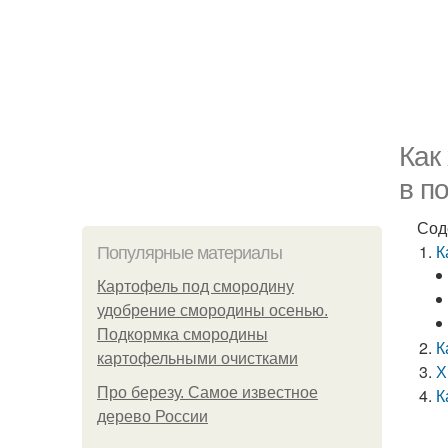
Как
в п
Сод
К
Популярные материалы
Картофель под смородину
удобрение смородины осенью.
Подкормка смородины
К
картофельными очистками
Х
Про березу. Самое известное
К
дерево России