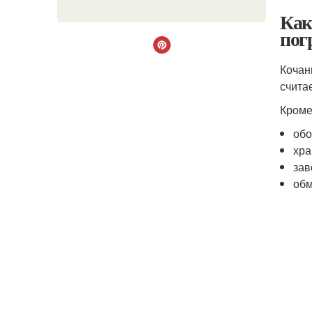
Как
пог
Кочан
счита
Кроме
обо
хра
зав
обм