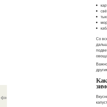
кар
свё
тык
мор
каб
Со вс
дальш
подве
овоща
Важно
други
Как
зим
⇦
Вкусн
капус