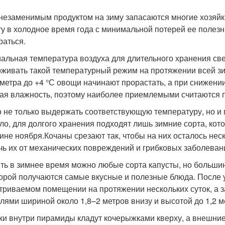
незаменимым продуктом на зиму запасаются многие хозяйки,
ту в холодное время года с минимальной потерей ее полез
раться.
альная температура воздуха для длительного хранения св
живать такой температурный режим на протяжении всей зи
метра до +4 °С овощи начинают прорастать, а при снижении
ая влажность, поэтому наиболее приемлемыми считаются по
 не только выдержать соответствующую температуру, но и 
ло, для долгого хранения подходят лишь зимние сорта, кот
ине ноября.Кочаны срезают так, чтобы на них осталось нес
чь их от механических повреждений и грибковых заболеван
ть в зимнее время можно любые сорта капусты, но большин
торой получаются самые вкусные и полезные блюда. После
триваемом помещении на протяжении нескольких суток, а 
лями шириной около 1,8–2 метров внизу и высотой до 1,2 м
ки внутри пирамиды кладут кочерыжками кверху, а внешние