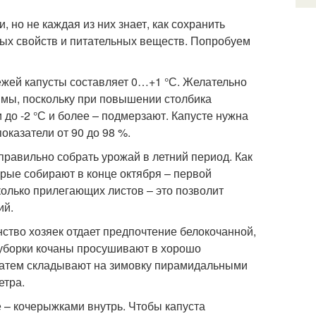
 но не каждая из них знает, как сохранить
ных свойств и питательных веществ. Попробуем
ежей капусты составляет 0…+1 °С. Желательно
мы, поскольку при повышении столбика
 до -2 °С и более – подмерзают. Капусте нужна
казатели от 90 до 98 %.
правильно собрать урожай в летний период. Как
орые собирают в конце октября – первой
колько прилегающих листов – это позволит
ий.
ство хозяек отдает предпочтение белокочанной,
 уборки кочаны просушивают в хорошо
затем складывают на зимовку пирамидальными
етра.
 – кочерыжками внутрь. Чтобы капуста