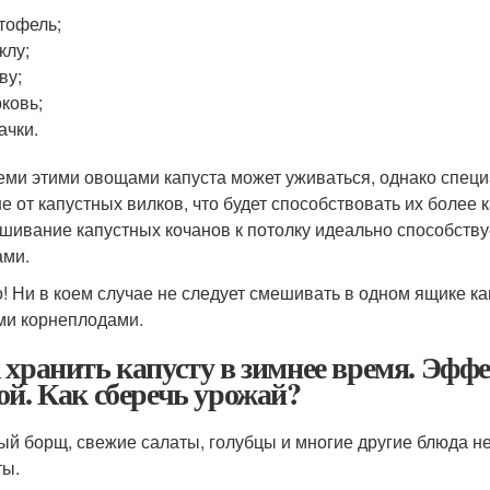
тофель;
клу;
ву;
ковь;
ачки.
еми этими овощами капуста может уживаться, однако спец
е от капустных вилков, что будет способствовать их более
шивание капустных кочанов к потолку идеально способств
ми.
! Ни в коем случае не следует смешивать в одном ящике ка
ми корнеплодами.
 хранить капусту в зимнее время. Эфф
ой. Как сберечь урожай?
ый борщ, свежие салаты, голубцы и многие другие блюда н
ты.