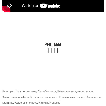
Категории:
Капусты на зиму
,
Погреба к зиме
,
Капусты в вакуумном пакете
,
Капусты в целлофане
,
Кочены для хранения
,
Оптимальные условия
,
Хранение в
квартире
,
Капусты в погребе
,
Надежный способ