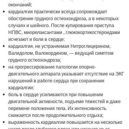
окончаний;
кардиалгия практически всегда сопровождает
обострение грудного остеохондроза, а в некоторых
случаях и шейного. После купирования приступа
НПВС, миорелаксантами , глюкокортикостероидами
исчезают и боли в сердце;
кардиалгия, не устраняемая Нитроглицерином,
Валидолом, Валокордином, — ведущий симптом
грудного остеохондроза;
на прогрессирование патологии опорно-
двигательного аппарата указывает отсутствие на ЭКГ
нарушений в работе сердца при сохранении
кардиалгии;
боль в сердце усиливаются при повышении
двигательной активности, подъеме тяжестей и даже
перемене положения тела. Их интенсивность
снижается после продолжительного отдыха;
выраженность кардиалгии повышается на несколько
часов после глубокого вдоха или чихания из-за