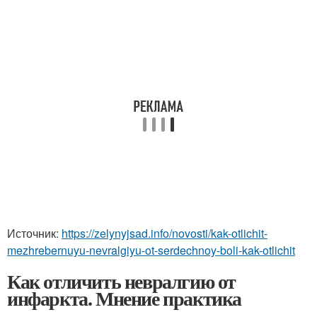
Источник:
https://zelynyjsad.info/novosti/kak-otlichit-
mezhrebernuyu-nevralgiyu-ot-serdechnoy-boli-kak-otlichit
Как отличить невралгию от
инфаркта. Мнение практика