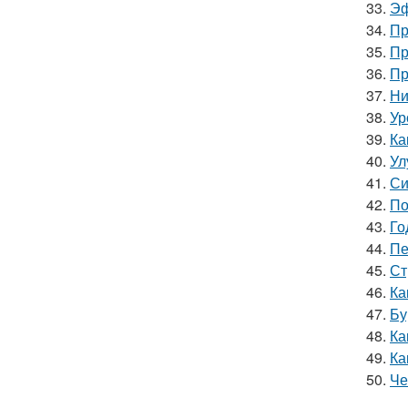
33.
Эф
34.
Пр
35.
Пр
36.
Пр
37.
Ни
38.
Ур
39.
Ка
40.
Ул
41.
Си
42.
По
43.
Го
44.
Пе
45.
Ст
46.
Ка
47.
Бу
48.
Ка
49.
Ка
50.
Че