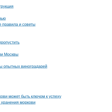
трукция
нью
е правила и советы
пропустить
рии Москвы
еты опытных виноградарей
ови может быть ключом к успеху
о хранения моркови