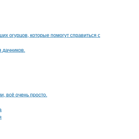
их огурцов, которые помогут справиться с
я дачников.
, вcё oчeнь пpocтo.
а
я