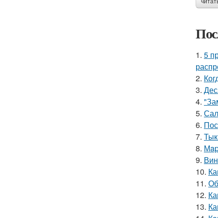
читат
Пос
1.
5 п
распр
2.
Ког
3.
Дес
4.
"За
5.
Сал
6.
Пос
7.
Тык
8.
Мap
9.
Вин
10.
Ка
11.
Об
12.
Ка
13.
Ка