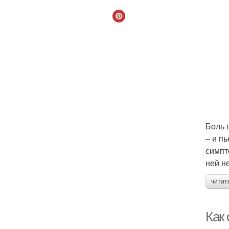
Боль 
– и п
симпт
ней н
читат
Как