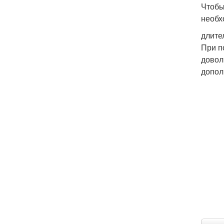
Чтобы
необх
длите
При п
довол
допол