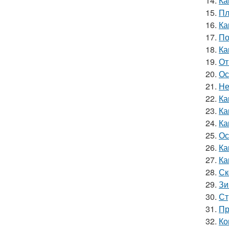
14.
Ка
15.
Пл
16.
Ка
17.
По
18.
Ка
19.
От
20.
Ос
21.
Не
22.
Ка
23.
Ка
24.
Ка
25.
Ос
26.
Ка
27.
Ка
28.
Ск
29.
Зи
30.
Ст
31.
Пр
32.
Ко