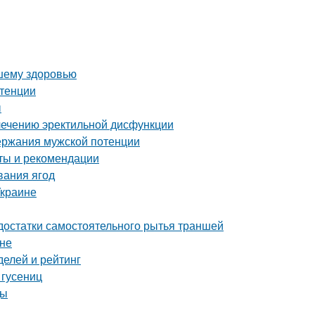
ашему здоровью
отенции
ы
лечению эректильной дисфункции
ержания мужской потенции
оты и рекомендации
вания ягод
Украине
достатки самостоятельного рытья траншей
ине
делей и рейтинг
 гусениц
ды