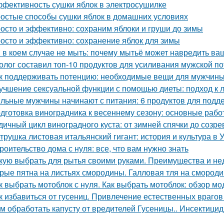
фективность сушки яблок в электросушилке
остые способы сушки яблок в домашних условиях
осто и эффективно: сохраним яблоки и груши до зимы
осто и эффективно: сохранение яблок для зимы
 в коем случае не мыть: почему мытьё может навредить в
олог составил топ-10 продуктов для усиливания мужской п
к поддерживать потенцию: необходимые вещи для мужчин
учшение сексуальной функции с помощью диеты: подход к 
льные мужчины начинают с питания: 6 продуктов для подд
дготовка виноградника к весеннему сезону: основные раб
дичный цикл виноградного куста: от зимней спячки до созре
трушка листовая итальянский гигант: история и культура в 
роительство дома с нуля: все, что вам нужно знать
кую выбрать для рытья своими руками. Преимущества и не
рые пятна на листьях смородины. Галловая тля на смород
к выбрать мотоблок с нуля. Как выбрать мотоблок: обзор мо
к избавиться от гусениц. Привлечение естественных врагов
м обработать капусту от вредителей Гусеницы.. Инсектици