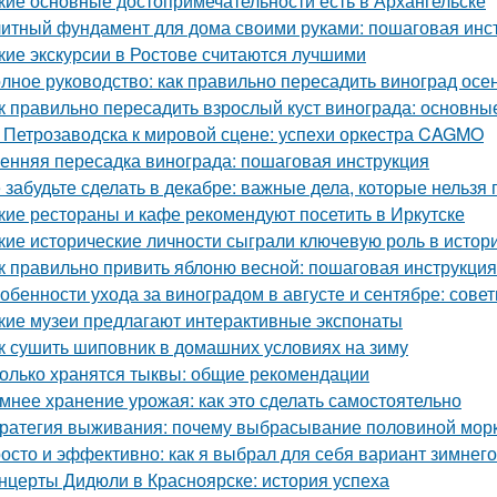
кие основные достопримечательности есть в Архангельске
итный фундамент для дома своими руками: пошаговая инс
кие экскурсии в Ростове считаются лучшими
лное руководство: как правильно пересадить виноград осе
к правильно пересадить взрослый куст винограда: основны
 Петрозаводска к мировой сцене: успехи оркестра CAGMO
енняя пересадка винограда: пошаговая инструкция
 забудьте сделать в декабре: важные дела, которые нельзя 
кие рестораны и кафе рекомендуют посетить в Иркутске
кие исторические личности сыграли ключевую роль в исто
к правильно привить яблоню весной: пошаговая инструкция
обенности ухода за виноградом в августе и сентябре: сов
кие музеи предлагают интерактивные экспонаты
к сушить шиповник в домашних условиях на зиму
олько хранятся тыквы: общие рекомендации
мнее хранение урожая: как это сделать самостоятельно
ратегия выживания: почему выбрасывание половиной морк
осто и эффективно: как я выбрал для себя вариант зимнег
нцерты Дидюли в Красноярске: история успеха