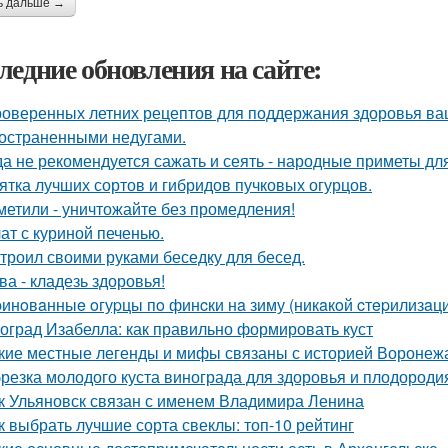
ь дальше →
ледние обновления на сайте:
роверенных летних рецептов для поддержания здоровья ваш
остраненными недугами.
да не рекомендуется сажать и сеять - народные приметы дл
ятка лучших сортов и гибридов пучковых огурцов.
метили - уничтожайте без промедления!
ат с куриной печенью.
троил своими руками беседку для бесед.
ва - кладезь здоровья!
инoвaнныe oгуpцы пo финcки нa зиму (никaкoй cтepилизaции
оград Изабелла: как правильно формировать куст
кие местные легенды и мифы связаны с историей Воронеж
резка молодого куста винограда для здоровья и плодороди
к Ульяновск связан с именем Владимира Ленина
к выбрать лучшие сорта свеклы: топ-10 рейтинг