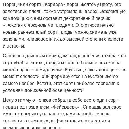
Перец чили сорта «Кордара» верен желтому цвету, его
золотистые плоды также устремлены вверх. Эффектную
композицию с ним составит декоративный перчик
«Фокста» с ярко-алыми плодами. Это относительно
новый раннеспелый сорт, плоды можно снимать уже
зелеными, или довести их до высокой степени спелости
и остроты.
Особенно длинным периодом плодоношения отличается
сорт «Бабье лето» , плоды которого больше похожи на
миниатюрные помидорчики. Круглые, ярко-алого цвета в
момент спелости, они формируются на кустарнике до
самого ноября. Кстати, этот сорт наиболее терпелив к
условиям пониженной освещенности.
Целую гамму оттенков собрал в себе всего один сорт
перца под названием «Фейерверк» . Оправдывая свое
имя, этот перчик усыпан плодами разной степени
спелости: от зеленых до фиолетовых, от желтых и
кремовых до ярко-красных.