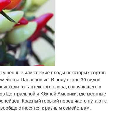
высушенные или свежие плоды некоторых сортов
семейства Пасленовые. В роду около 30 видов.
оисходит от ацтекского слова, означающего в
ков Центральной и Южной Америки, где местные
ропейцев. Красный горький перец часто путают с
 вообще относятся к разным семействам.