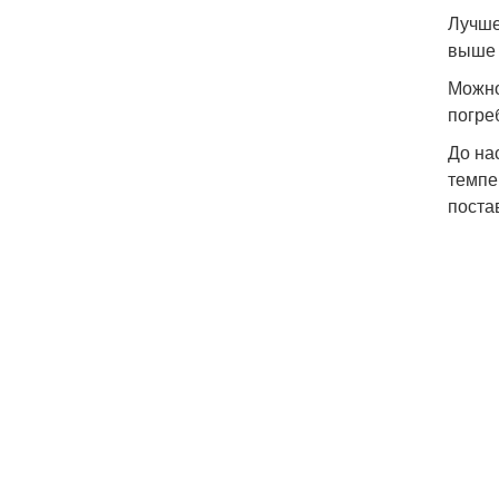
Лучше
выше 
Можно
погре
До на
темпе
поста