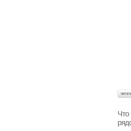
читат
Что
ряд