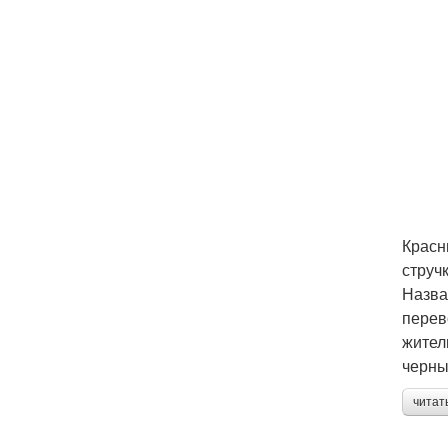
Красн
струч
Назва
перев
жител
черны
читат