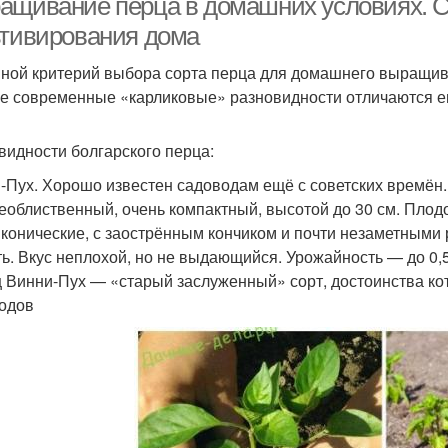
ащивание перца в домашних условиях. С
ьтивирования дома
ной критерий выбора сорта перца для домашнего выращива
е современные «карликовые» разновидности отличаются е
видности болгарского перца:
-Пух. Хорошо известен садоводам ещё с советских времён.
еоблиственный, очень компактный, высотой до 30 см. Плодо
 конические, с заострённым кончиком и почти незаметными
ть. Вкус неплохой, но не выдающийся. Урожайность — до 0,5 к
 Винни-Пух — «старый заслуженный» сорт, достоинства к
одов