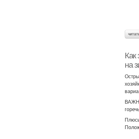
читат
Как
на 
Остры
хозяй
вариа
ВАЖНО
гореч
Плюсы
Полож