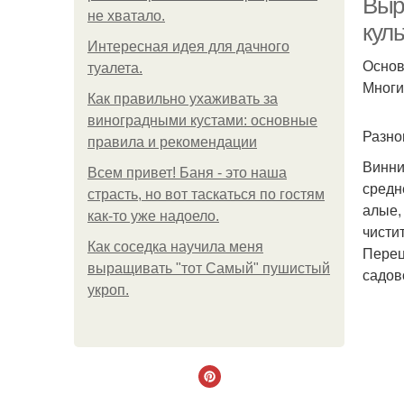
Выр
не хватало.
кул
Интересная идея для дачного
Основ
туалета.
Многи
Как правильно ухаживать за
виноградными кустами: основные
Разно
правила и рекомендации
Винни
Всем привет! Баня - это наша
средн
страсть, но вот таскаться по гостям
алые,
как-то уже надоело.
чисти
Как соседка научила меня
Перец
выращивать "тот Самый" пушистый
садов
укроп.