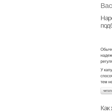
Вас
Наро
под
Обычн
надеж
регул
У кап
спосо
тем н
читат
Как