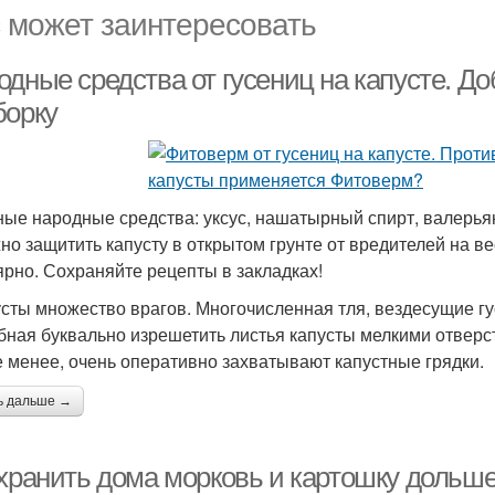
 может заинтересовать
дные средства от гусениц на капусте. До
борку
ые народные средства: уксус, нашатырный спирт, валерья
но защитить капусту в открытом грунте от вредителей на ве
ярно. Сохраняйте рецепты в закладках!
усты множество врагов. Многочисленная тля, вездесущие г
бная буквально изрешетить листья капусты мелкими отверст
е менее, очень оперативно захватывают капустные грядки.
ь дальше →
 хранить дома морковь и картошку дольш