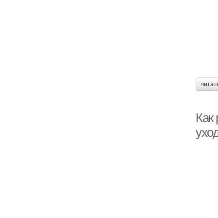
читат
Как 
ухо