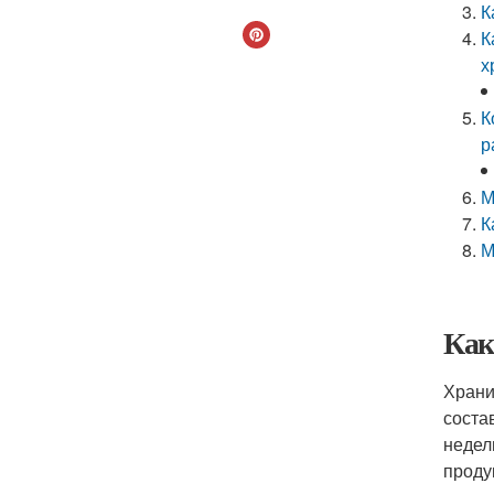
К
К
х
К
р
М
К
М
Как
Храни
соста
недел
проду