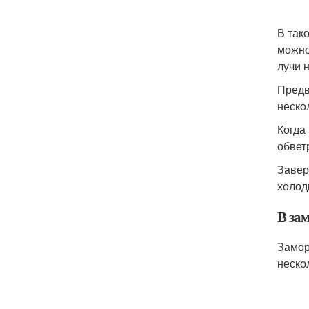
В так
можно
лучи 
Предв
неско
Когда
обвет
Завер
холод
В за
Замор
неско