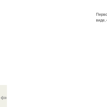
Перво
виде,
⇦