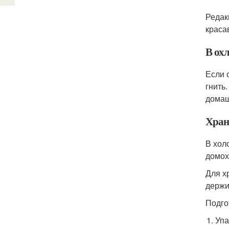
Редак
краса
В ох
Если 
гнить
домаш
Хран
В хол
домох
Для х
держи
Подго
Упа