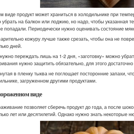
ом виде продукт может храниться в холодильнике при темпер
 убрать на балкон или лоджию, но надо, чтобы указанная т
не попадали. Периодически нужно оценивать состояние мяк
арительно кожуру лучше также срезать, чтобы она не повре
лько дней.
 нужно переждать лишь на 1-2 дня, «заготовку» можно убрат
ривания нужно защитить обязательно, для этого достаточн
нутая в пленку тыква не поглощает посторонние запахи, чт
ильнике, загруженном другими продуктами.
мороженном виде
аживание позволяет сберечь продукт до года, а после шоко
лько лет или десятилетий. Однако нужно знать некоторые н