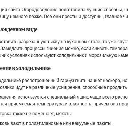
ция сайта Огородоведение подготовила лучшие способы, ч
вицу немного позже. Все они просты и доступны, главное ч
лажденном виде
оставить разрезанную тыкву на кухонном столе, то уже спуст
. Замедлить процессы гниения можно, если снизить температ
них условиях используют холодильник и морозильную каме
ение в холодильнике
одильнике распотрошенный гарбуз гнить начнет нескоро, но 
озяйки идут на различные ухищрения, способные продлить
ранения используется специальный ящик, чаще всего распо
тся приемлемая температура и влажность, причем она прак
товка также не помешает, мякоть:
ковывают в полиэтиленовые или вакуумные пакеты.