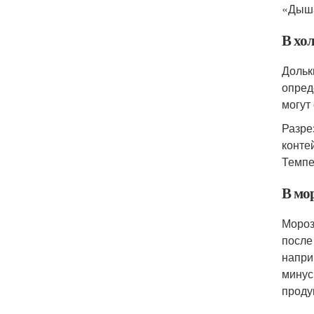
«Дыша
В хо
Дольк
опред
могут
Разре
конте
Темпе
В мо
Мороз
после
напри
минус
проду