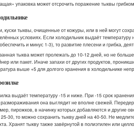
щая» упаковка может отсрочить поражение тыквы грибком
лодильнике
и, куски тыквы, очищенные от кожуры, или в ней могут сохра
елённых условиях. Если холодильник выдаёт температуру не
 обеспечить и минус 1-3), то развитие плесени и грибка, де
занная тыква может пролежать до 10-12 дней, но не больш
йнер или пакет. Иначе запахи от других продуктов, проникши
ратура выше +5 для долгого хранения в холодильнике неп
розилке
илка выдаёт температуру -15 и ниже. При -15 срок хранени
 размораживания она выглядит не вполне свежей. Передер
мер, пирожков, в начинку которых добавляются и другие ов
 25-30, то можно сохранить тыкву дней на 40-50. Не медли
кта. Хранят тыкву также завёрнутой в полиэтилен или целл