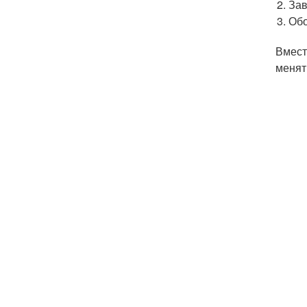
Зав
Обо
Вмест
менят