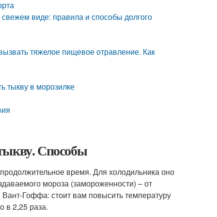
орта
в свежем виде: правила и способы долгого
 вызвать тяжелое пищевое отравление. Как
ь тыкву в морозилке
вия
тыкву. Способы
епродолжительное время. Для холодильника оно
оздаваемого мороза (замороженности) – от
 Вант-Гоффа: стоит вам повысить температуру
 в 2,25 раза.