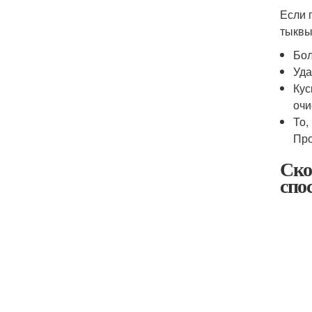
Если 
тыквы
Бол
Уда
Кус
очи
То,
Про
Ско
спо