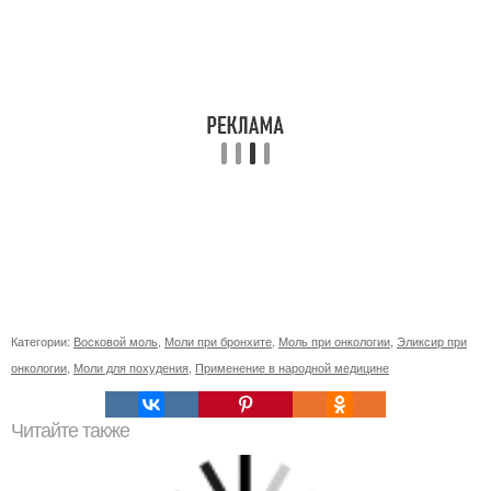
Категории:
Восковой моль
,
Моли при бронхите
,
Моль при онкологии
,
Эликсир при
онкологии
,
Моли для похудения
,
Применение в народной медицине
Читайте также