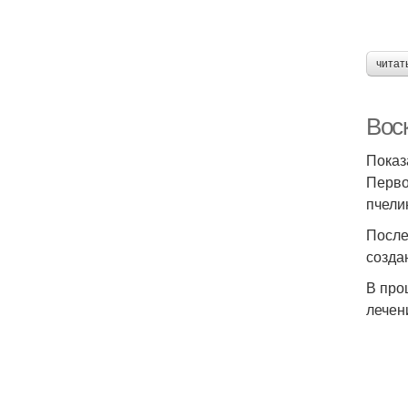
читат
Вос
Показ
Перво
пчели
После
созда
В про
лечен