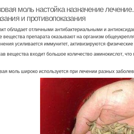
ковая моль настойка назначение лечение.
азания и противопоказания
акт обладает отличными антибактериальными и антиоксида
е вещества препарата оказывают на организм общеукрепляю
нения усиливается иммунитет, активизируются физические
тав вещества входит большое количество аминокислот, что
вая моль широко используется при лечении разных заболев