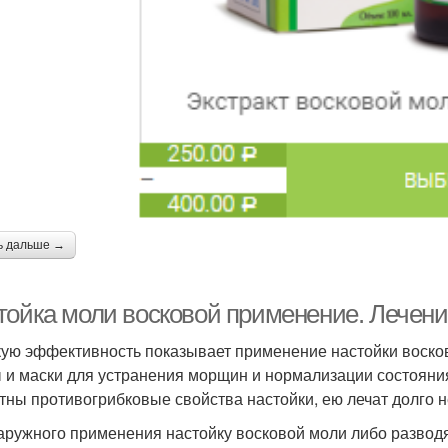
ь дальше →
тойка моли восковой применение. Лечение
ую эффективность показывает применение настойки восков
 и маски для устранения морщин и нормализации состояния
тны противогрибковые свойства настойки, ею лечат долго
аружного применения настойку восковой моли либо развод