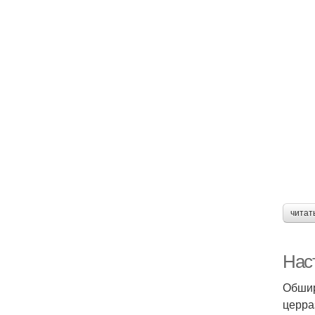
читат
Нас
Обшир
церра