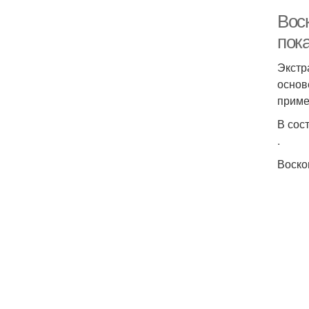
Вос
пок
Экстр
основ
приме
В сос
.
Воско