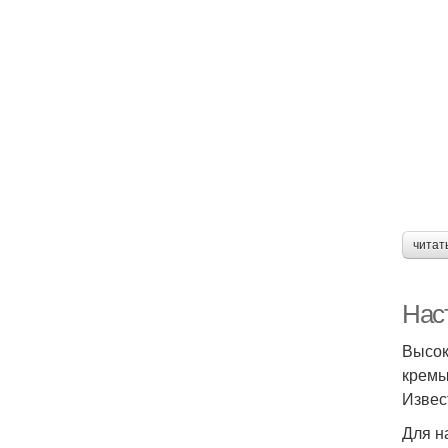
читат
Нас
Высок
кремы
Извес
Для н