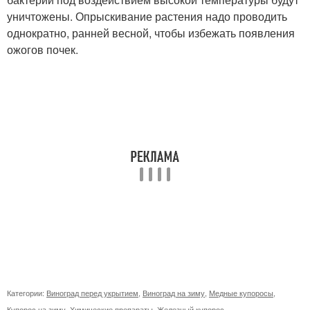
уничтожены. Опрыскивание растения надо проводить
однократно, ранней весной, чтобы избежать появления
ожогов почек.
Категории:
Виноград перед укрытием
,
Виноград на зиму
,
Медные купоросы
,
Купорос на зиму
,
Химические препараты
,
Железный купорос