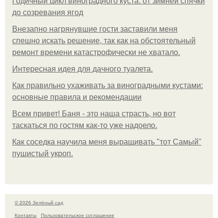
Годичный цикл виноградного куста: от зимней спячки
до созревания ягод
Внезапно нагрянувшие гости заставили меня
спешно искать решение, так как на обстоятельный
ремонт времени катастрофически не хватало.
Интересная идея для дачного туалета.
Как правильно ухаживать за виноградными кустами:
основные правила и рекомендации
Всем привет! Баня - это наша страсть, но вот
таскаться по гостям как-то уже надоело.
Как соседка научила меня выращивать "тот Самый"
пушистый укроп.
© 2026 Зелёный сад
Контакты
Пользовательское соглашение