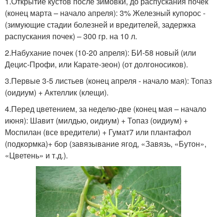
1.Открытие кустов после зимовки, до распускания почек
(конец марта – начало апреля): 3% Железный купорос -
(зимующие стадии болезней и вредителей, задержка
распускания почек) – 300 гр. на 10 л.
2.Набухание почек (10-20 апреля): БИ-58 новый (или
Децис-Профи, или Карате-зеон) (от долгоносиков).
3.Первые 3-5 листьев (конец апреля - начало мая): Топаз
(оидиум) + Актеллик (клещи).
4.Перед цветением, за неделю-две (конец мая – начало
июня): Шавит (милдью, оидиум) + Топаз (оидиум) +
Моспилан (все вредители) + Гумат7 или плантафол
(подкормка)+ бор (завязывание ягод, «Завязь, «Бутон»,
«Цветень» и т.д.).