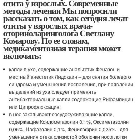
отита у взрослых. Современные
методы лечения Мы попросили
рассказать о том, как сегодня лечат
отиты у взрослых врача-
оториноларинголога Светлану
Комарову. По ее словам,
медикаментозная терапия может
включать:
капли в ухо, содержащие анальгетик Феназон и
местный анестетик Лидокаин – для снятия болевого
синдрома и уменьшения воспаления, при появлении
выделений из уха следует применять
антибактериальные капли содержащие Рифампицин
или Ципрофлоксацин;
в нос закапывают сосудосуживающие капли,
содержащие Ксилометазолин 0,1%, Оксиметазолин
0,05%, Нафазолин 0,1%, Фенилэфрин 0,025% - для
уменьшения отека слизистой оболочки носоглотки