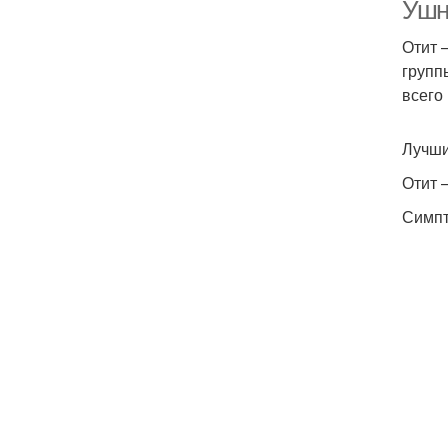
Ушн
Отит 
групп
всего
Лучшие
Отит 
Симпт