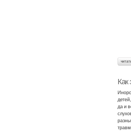
читат
Как
Иноро
детей
да и 
слухо
разны
травм