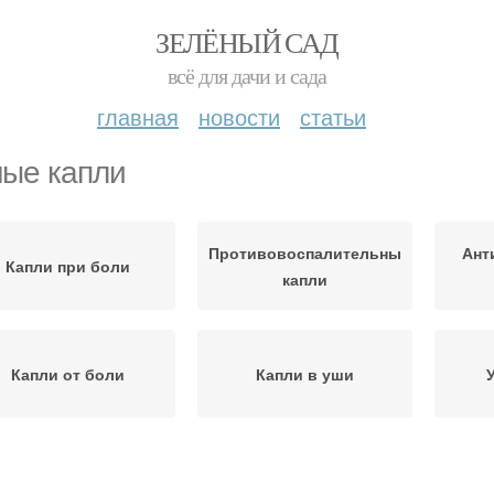
ЗЕЛЁНЫЙ САД
всё для дачи и сада
главная
новости
статьи
ые капли
Противовоспалительные
Ант
Капли при боли
капли
Капли от боли
Капли в уши
ффективные капли
Ушные свечи