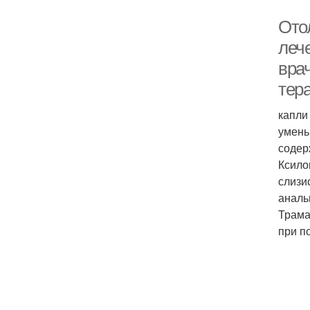
Ото
лече
вра
тер
капли
умень
содер
Ксило
слизи
аналь
Трама
при п