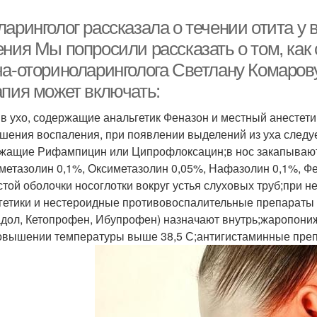
ларинголог рассказала о течении отита 
ния Мы попросили рассказать о том, как 
ча-оториноларинголога Светлану Комарову
апия может включать:
 в ухо, содержащие анальгетик Феназон и местный анестети
шения воспаления, при появлении выделений из уха следу
жащие Рифампицин или Ципрофлоксацин;в нос закапываю
метазолин 0,1%, Оксиметазолин 0,05%, Нафазолин 0,1%, Ф
стой оболочки носоглотки вокруг устья слуховых труб;при 
гетики и нестероидные противовоспалительные препараты 
дол, Кетопрофен, Ибупрофен) назначают внутрь;жаропон
овышении температуры выше 38,5 С;антигистаминные пре