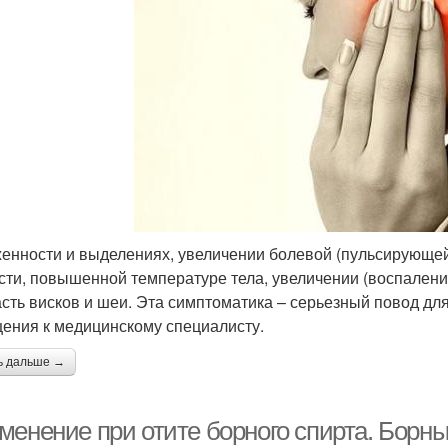
енности и выделениях, увеличении болевой (пульсирующе
сти, повышенной температуре тела, увеличении (воспалени
асть висков и шеи. Эта симптоматика – серьезный повод д
ения к медицинскому специалисту.
ь дальше →
енение при отите борного спирта. Борный