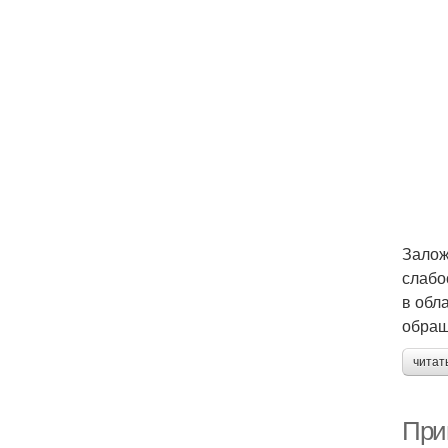
Залож
слабо
в обл
обращ
читат
Прим