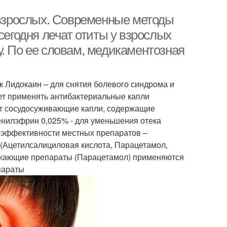
у взрослых. Современные методы
сегодня лечат отиты у взрослых
. По ее словам, медикаментозная
к Лидокаин – для снятия болевого синдрома и
ет применять антибактериальные капли
т сосудосуживающие капли, содержащие
енилэфрин 0,025% - для уменьшения отека
неэффективности местных препаратов –
(Ацетилсалициловая кислота, Парацетамол,
ижающие препараты (Парацетамол) применяются
параты