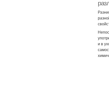
раз
Разни
разно
свойс
Непос
употр
и в ух
самос
химич