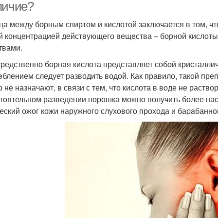
личие?
ца между борным спиртом и кислотой заключается в том, ч
й концентрацией действующего вещества – борной кислот
твами.
редственно борная кислота представляет собой кристаллич
eблением следует разводить водой. Как правило, такой пре
о не назначают, в связи с тем, что кислота в воде не раство
тоятельном разведении порошка можно получить более нас
еский ожог кожи наружного слухового прохода и баpaбанно