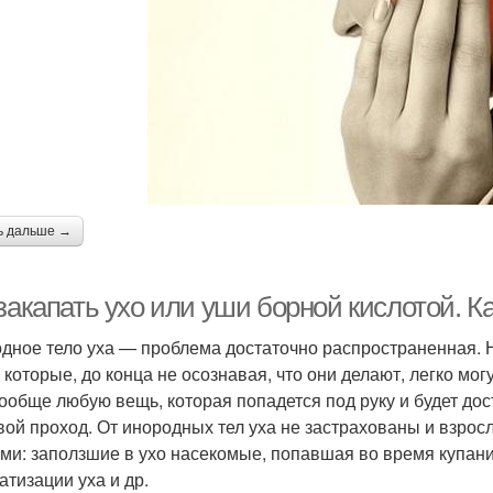
ь дальше →
 закапать ухо или уши борной кислотой. 
дное тело уха — проблема достаточно распространенная. Н
, которые, до конца не осознавая, что они делают, легко мог
вообще любую вещь, которая попадется под руку и будет дос
вой проход. От инородных тел уха не застрахованы и взрос
ми: заползшие в ухо насекомые, попавшая во время купани
атизации уха и др.