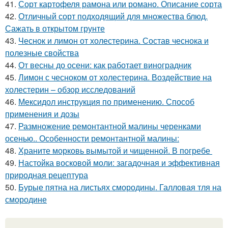
41.
Сорт картофеля рамона или романо. Описание сорта
42.
Отличный сорт подходящий для множества блюд.
Сажать в открытом грунте
43.
Чеснок и лимон от холестерина. Состав чеснока и
полезные свойства
44.
От весны до осени: как работает виноградник
45.
Лимон с чесноком от холестерина. Воздействие на
холестерин – обзор исследований
46.
Мексидол инструкция по применению. Способ
применения и дозы
47.
Размножение ремонтантной малины черенками
осенью.. Особенности ремонтантной малины:
48.
Храните морковь вымытой и чищенной. В погребе
49.
Настойка восковой моли: загадочная и эффективная
природная рецептура
50.
Бурые пятна на листьях смородины. Галловая тля на
смородине