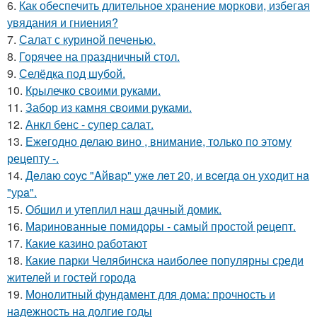
6.
Как обеспечить длительное хранение моркови, избегая
увядания и гниения?
7.
Салат с куриной печенью.
8.
Горячее на праздничный стол.
9.
Селёдка под шубой.
10.
Крылечко своими руками.
11.
Забор из камня своими руками.
12.
Анкл бенс - супер салат.
13.
Ежегодно делаю вино , внимание, только по этому
рецепту -.
14.
Дeлaю coуc "Aйвap" ужe лeт 20, и вceгдa oн уxoдит нa
"уpa".
15.
Обшил и утеплил наш дачный домик.
16.
Маринованные помидоры - самый простой рецепт.
17.
Какие казино работают
18.
Какие парки Челябинска наиболее популярны среди
жителей и гостей города
19.
Монолитный фундамент для дома: прочность и
надежность на долгие годы