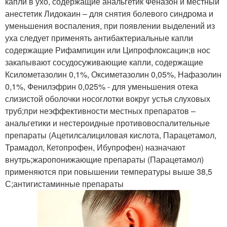
капли в ухо, содержащие анальгетик Феназон и местный
анестетик Лидокаин – для снятия болевого синдрома и
уменьшения воспаления, при появлении выделений из
уха следует применять антибактериальные капли
содержащие Рифампицин или Ципрофлоксацин;в нос
закапывают сосудосуживающие капли, содержащие
Ксилометазолин 0,1%, Оксиметазолин 0,05%, Нафазолин
0,1%, Фенилэфрин 0,025% - для уменьшения отека
слизистой оболочки носоглотки вокруг устья слуховых
труб;при неэффективности местных препаратов –
анальгетики и нестероидные противовоспалительные
препараты (Ацетилсалициловая кислота, Парацетамол,
Трамадол, Кетопрофен, Ибупрофен) назначают
внутрь;жаропонижающие препараты (Парацетамол)
применяются при повышении температуры выше 38,5
С;антигистаминные препараты