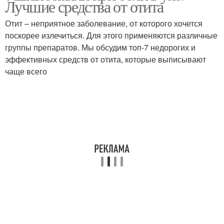
Лучшие средства от отита
Отит – неприятное заболевание, от которого хочется
поскорее излечиться. Для этого применяются различные
Капли при
группы препаратов. Мы обсудим топ-7 недорогих и
Капли от боли
заложенности
эффективных средств от отита, которые выписывают
чаще всего
Эффективные капли