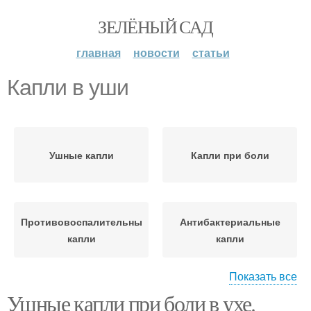
ЗЕЛЁНЫЙ САД
главная
новости
статьи
Капли в уши
Ушные капли
Капли при боли
Противовоспалительные
Антибактериальные
капли
капли
Показать все
Ушные капли при боли в ухе.
Боли в ушах
Капли для детей