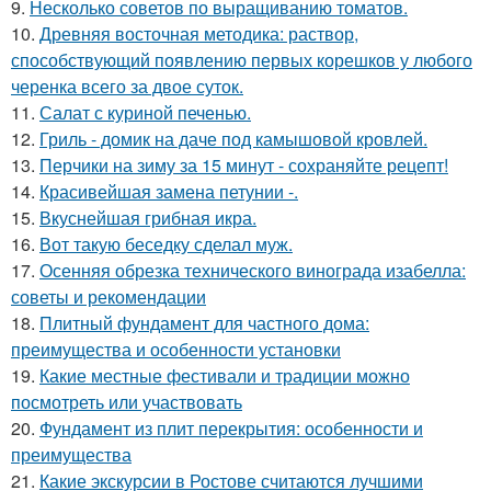
9.
Несколько советов по выращиванию томатов.
10.
Древняя восточная методика: раствор,
способствующий появлению первых корешков у любого
черенка всего за двое суток.
11.
Салат с куриной печенью.
12.
Гриль - домик на даче под камышовой кровлей.
13.
Перчики на зиму за 15 минут - сохраняйте рецепт!
14.
Красивейшая замена петунии -.
15.
Вкуснейшая грибная икра.
16.
Вот такую беседку сделал муж.
17.
Осенняя обрезка технического винограда изабелла:
советы и рекомендации
18.
Плитный фундамент для частного дома:
преимущества и особенности установки
19.
Какие местные фестивали и традиции можно
посмотреть или участвовать
20.
Фундамент из плит перекрытия: особенности и
преимущества
21.
Какие экскурсии в Ростове считаются лучшими