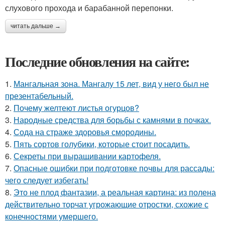
слухового прохода и барабанной перепонки.
читать дальше →
Последние обновления на сайте:
1.
Мангальная зона. Мангалу 15 лет, вид у него был не
презентабельный.
2.
Почему желтеют листья огурцов?
3.
Народные средства для борьбы с камнями в почках.
4.
Сода на страже здоровья смородины.
5.
Пять сортов голубики, которые стоит посадить.
6.
Секреты при выращивании картофеля.
7.
Опасные ошибки при подготовке почвы для рассады:
чего следует избегать!
8.
Это не плод фантазии, а реальная картина: из полена
действительно торчат угрожающие отростки, схожие с
конечностями умершего.