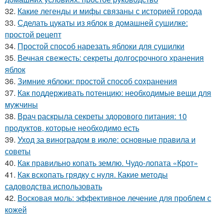
32.
Какие легенды и мифы связаны с историей города
33.
Сделать цукаты из яблок в домашней сушилке:
простой рецепт
34.
Простой способ нарезать яблоки для сушилки
35.
Вечная свежесть: секреты долгосрочного хранения
яблок
36.
Зимние яблоки: простой способ сохранения
37.
Как поддерживать потенцию: необходимые вещи для
мужчины
38.
Врач раскрыла секреты здорового питания: 10
продуктов, которые необходимо есть
39.
Уход за виноградом в июле: основные правила и
советы
40.
Как правильно копать землю. Чудо-лопата «Крот»
41.
Как вскопать грядку с нуля. Какие методы
садоводства использовать
42.
Восковая моль: эффективное лечение для проблем с
кожей