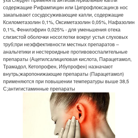
содержащие Рифампицин или Ципрофлоксацин;в нос
закапывают сосудосуживающие капли, содержащие
Ксилометазолин 0,1%, Оксиметазолин 0,05%, Нафазолин
0,1%, Фенилэфрин 0,025% - для уменьшения отека
слизистой оболочки носоглотки вокруг устья слуховых
труб;при неэффективности местных препаратов –
анальгетики и нестероидные противовоспалительные
препараты (Ацетилсалициловая кислота, Парацетамол,
Трамадол, Кетопрофен, Ибупрофен) назначают
внутрь;жаропонижающие препараты (Парацетамол)
применяются при повышении температуры выше 38,5
С;антигистаминные препараты