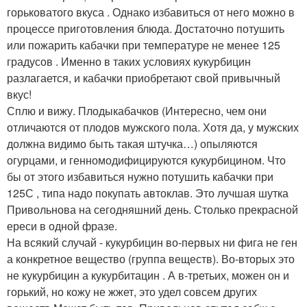
горьковатого вкуса . Однако избавиться от него можно в
процессе приготовления блюда. Достаточно потушить
или пожарить кабачки при температуре не менее 125
градусов . Именно в таких условиях кукурбицин
разлагается, и кабачки приобретают свой привычный
вкус!
Сплю и вижу. Плодыкабачков (Интересно, чем они
отличаются от плодов мужского пола. Хотя да, у мужских
должна видимо быть такая штучка…) опыляются
огурцами, и генномодифицируются кукурбицином. Что
бы от этого избавиться нужно потушить кабачки при
125С , типа надо покупать автоклав. Это лучшая шутка
Привольнова на сегодняшний день. Столько прекрасной
ереси в одной фразе.
На всякий случай - кукурбицин во-первых ни фига не ген
а конкретное вещество (группа веществ). Во-вторых это
не кукурбицин а кукурбитацин . А в-третьих, можен он и
горький, но кожу не жжет, это удел совсем других