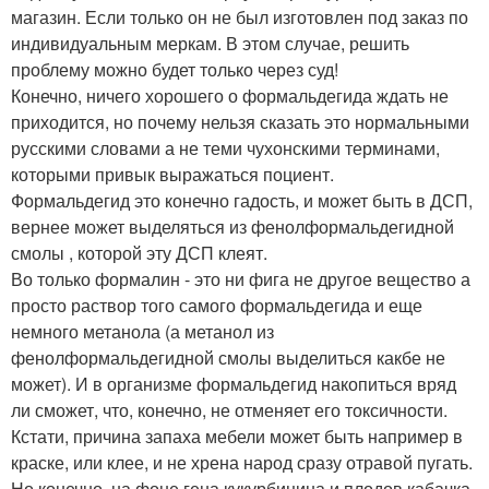
магазин. Если только он не был изготовлен под заказ по
индивидуальным меркам. В этом случае, решить
проблему можно будет только через суд!
Конечно, ничего хорошего о формальдегида ждать не
приходится, но почему нельзя сказать это нормальными
русскими словами а не теми чухонскими терминами,
которыми привык выражаться поциент.
Формальдегид это конечно гадость, и может быть в ДСП,
вернее может выделяться из фенолформальдегидной
смолы , которой эту ДСП клеят.
Во только формалин - это ни фига не другое вещество а
просто раствор того самого формальдегида и еще
немного метанола (а метанол из
фенолформальдегидной смолы выделиться какбе не
может). И в организме формальдегид накопиться вряд
ли сможет, что, конечно, не отменяет его токсичности.
Кстати, причина запаха мебели может быть например в
краске, или клее, и не хрена народ сразу отравой пугать.
Но конечно, на фоне гена кукурбицина и плодов кабачка