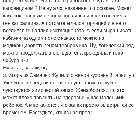
веществ Может быть тов. Привольнов спутал сабж с
капсаицином ? Не,ну а чо, название то похожее. Может
кабачок красным перцем опылился и в него вселился
ген капсаицина. А потом опылился горчицей и в него
вселился ген аллил изотиоцианата. А если выращивать
кабачки на одном поле с какао, то можно из
модифицировать геном теобромина. Ну, логический ряд
можно продолжать вплоть до гена крокодила и гена
чебурашки.
Ну и так, на закуску.
3. Игорь из Самары: "Купили с женой кухонный гарнитур.
Уже больше недели после его установки на кухне
чувствуется химический запах. Жена боится, что это
может плохо повлиять на здоровье, у нас маленький
ребeнок. А мне кажется, что запах просто выветрится со
временем. Рассудите, кто из нас прав".