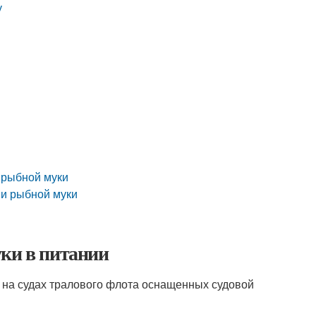
у
 рыбной муки
 и рыбной муки
уки в питании
 на судах тралового флота оснащенных судовой