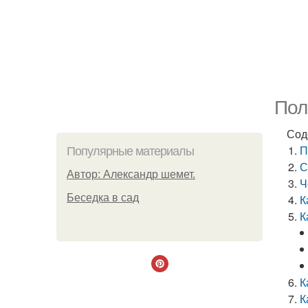
Пол
Сод
П
Популярные материалы
С
Автор: Александр шемет.
Ч
Беседка в сад
К
К
К
К