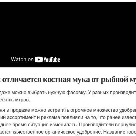
 отличается костная мука от рыбной 
даже можно выбрать нужную фасовку. У разных производите
есяти литров.
ня в продаже можно встретить огромное множество удобре
ий ассортимент и реклама повлияли на то, что ранее извес
днее время ситуация изменилась. Производители вернулись
ается качественное органическое удобрение. Название гов