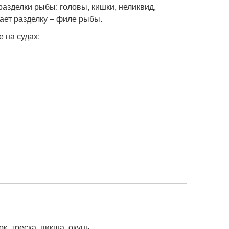
разделки рыбы: головы, кишки, неликвид,
лает разделку – филе рыбы.
 на судах:
к, треска, пикша, окунь.