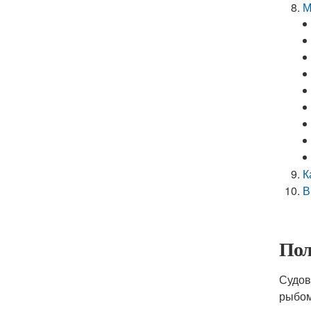
М
К
В
Пол
Судов
рыбом