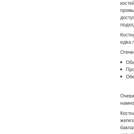
косте
промы
досту
подхо
Костн
едва 
Отече
Обы
Про
Обе
Очеви
намно
Костн
желез
бакла