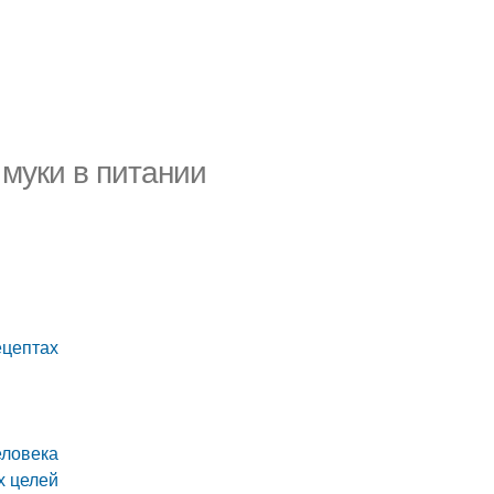
муки в питании
ецептах
еловека
х целей