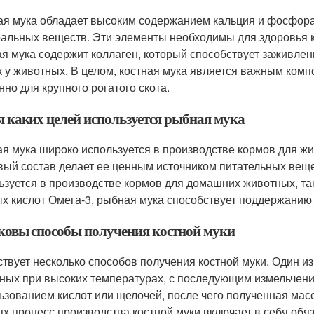
ая мука обладает высоким содержанием кальция и фосфора
альных веществ. Эти элементы необходимы для здоровья ко
ая мука содержит коллаген, который способствует заживлен
к у животных. В целом, костная мука является важным ком
нно для крупного рогатого скота.
я каких целей используется рыбная мука
я мука широко используется в производстве кормов для жи
вый состав делает ее ценным источником питательных вещ
ьзуется в производстве кормов для домашних животных, та
х кислот Омега-3, рыбная мука способствует поддержанию 
аковы способы получения костной муки
твует несколько способов получения костной муки. Один из 
ных при высоких температурах, с последующим измельчением
ьзованием кислот или щелочей, после чего полученная масс
ях процесс производства костной муки включает в себя обя