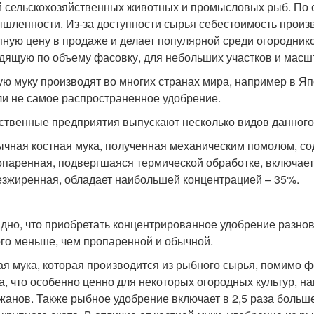
й сельскохозяйственных животных и промысловых рыб. По 
шленности. Из-за доступности сырья себестоимость произв
пную цену в продаже и делает популярной среди огородник
дящую по объему фасовку, для небольших участков и мас
ую муку производят во многих странах мира, например в Яп
ли не самое распространенное удобрение.
ственные предприятия выпускают несколько видов данного
чная костная мука, полученная механическим помолом, с
паренная, подвергшаяся термической обработке, включае
зжиренная, обладает наибольшей концентрацией – 35%.
дно, что приобретать концентрированное удобрение разнов
го меньше, чем пропаренной и обычной.
ая мука, которая производится из рыбного сырья, помимо 
а, что особенно ценно для некоторых огородных культур, н
жанов. Также рыбное удобрение включает в 2,5 раза больше