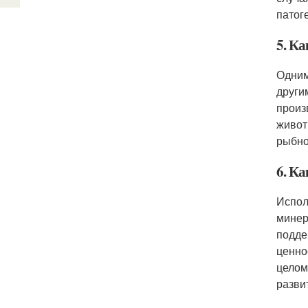
патог
5. К
Одним
други
произ
живот
рыбно
6. К
Испол
минер
подде
ценно
целом
разви