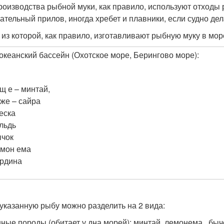
роизводства рыбной муки, как правило, используют отходы 
ательный прилов, иногда хребет и плавники, если судно де
 из которой, как правило, изготавливают рыбную муку в море
океанский бассейн (Охотское море, Берингово море):
щ е – минтай,
же – сайра
еска
льдь
ычок
мон ема
ардина
казанную рыбу можно разделить на 2 вида:
ные породы (обитает у дна морей): минтай, лемонема , бычо