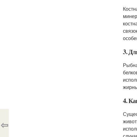
Костн
минер
костн
связо
особе
3. Дл
Рыбна
белко
испол
жирны
4. К
Сущес
живот
⇦
испол
случа