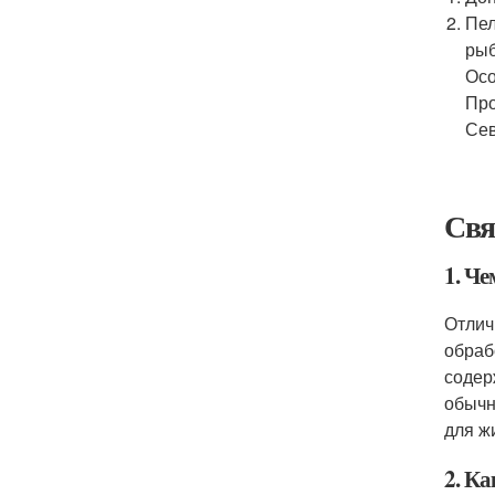
Пел
рыб
Осо
Про
Сев
Свя
1. Че
Отлич
обраб
содер
обычн
для ж
2. Ка