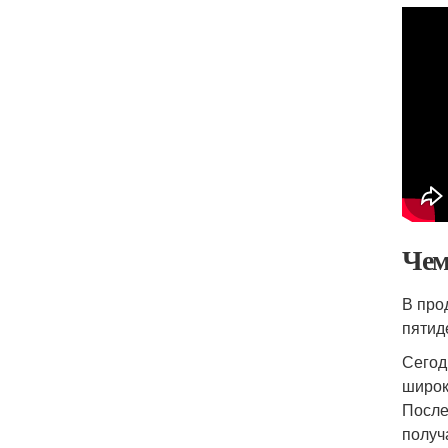
Чем
В про
пятид
Сегод
широк
После
получ