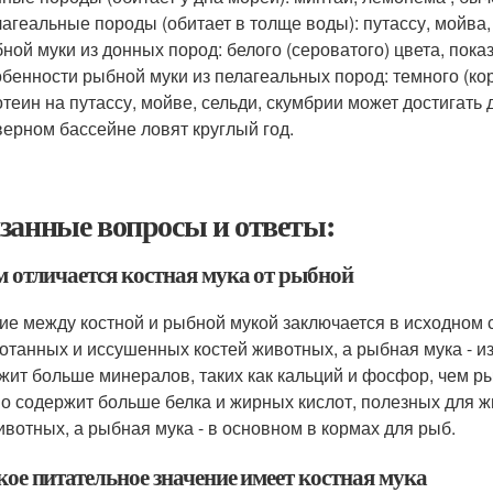
агеальные породы (обитает в толще воды): путассу, мойва,
ной муки из донных пород: белого (сероватого) цвета, пока
бенности рыбной муки из пелагеальных пород: темного (ко
теин на путассу, мойве, сельди, скумбрии может достигать
ерном бассейне ловят круглый год.
занные вопросы и ответы:
м отличается костная мука от рыбной
ие между костной и рыбной мукой заключается в исходном с
отанных и иссушенных костей животных, а рыбная мука - и
жит больше минералов, таких как кальций и фосфор, чем ры
о содержит больше белка и жирных кислот, полезных для ж
ивотных, а рыбная мука - в основном в кормах для рыб.
кое питательное значение имеет костная мука