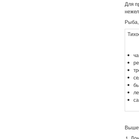
Для п
нежел
Рыба,
Тихо
ча
ре
тр
се
б
ле
с
Вышеу
Дон