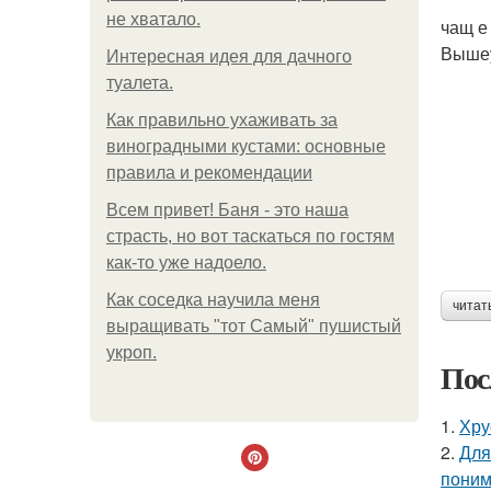
не хватало.
чащ е
Вышеу
Интересная идея для дачного
туалета.
Как правильно ухаживать за
виноградными кустами: основные
правила и рекомендации
Всем привет! Баня - это наша
страсть, но вот таскаться по гостям
как-то уже надоело.
Как соседка научила меня
читат
выращивать "тот Самый" пушистый
укроп.
Пос
1.
Хру
2.
Для
поним