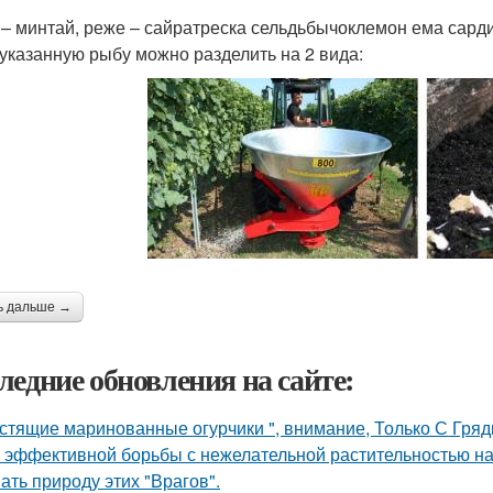
 – минтай, реже – сайратреска сельдьбычоклемон ема сар
казанную рыбу можно разделить на 2 вида:
ь дальше →
ледние обновления на сайте:
стящие маринованные огурчики ", внимание, Только С Грядк
 эффективной борьбы с нежелательной растительностью н
ать природу этих "Врагов".