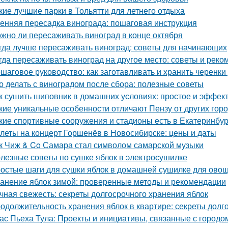
кие лучшие парки в Тольятти для летнего отдыха
енняя пересадка винограда: пошаговая инструкция
жно ли пересаживать виноград в конце октября
гда лучше пересаживать виноград: советы для начинающих
гда пересаживать виноград на другое место: советы и рек
шаговое руководство: как заготавливать и хранить черенки
о делать с виноградом после сбора: полезные советы
к сушить шиповник в домашних условиях: простое и эффек
кие уникальные особенности отличают Пензу от других гор
кие спортивные сооружения и стадионы есть в Екатеринбур
леты на концерт Горшенёв в Новосибирске: цены и даты
к Чиж & Co Самара стал символом самарской музыки
лезные советы по сушке яблок в электросушилке
остые шаги для сушки яблок в домашней сушилке для ово
анение яблок зимой: проверенные методы и рекомендации
чная свежесть: секреты долгосрочного хранения яблок
одолжительность хранения яблок в квартире: секреты долг
ас Пьеха Тула: Проекты и инициативы, связанные с городо