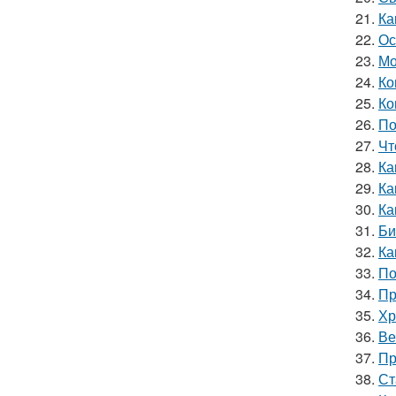
21.
Ка
22.
Ос
23.
Мо
24.
Ко
25.
Ко
26.
По
27.
Чт
28.
Ка
29.
Ка
30.
Ка
31.
Би
32.
Ка
33.
По
34.
Пр
35.
Хр
36.
Ве
37.
Пр
38.
Ст