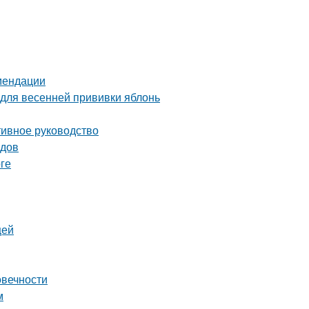
омендации
 для весенней прививки яблонь
тивное руководство
одов
ге
щей
овечности
м