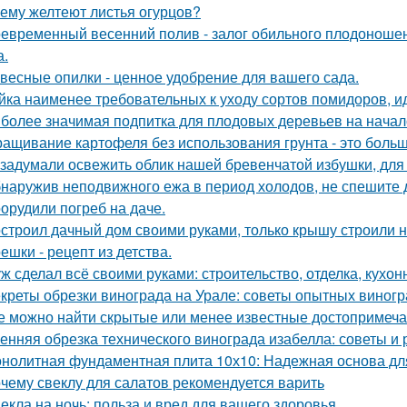
ему желтеют листья огурцов?
евременный весенний полив - залог обильного плодоношен
а.
весные опилки - ценное удобрение для вашего сада.
йка наименее требовательных к уходу сортов помидоров, и
более значимая подпитка для плодовых деревьев на начал
ащивание картофеля без использования грунта - это боль
задумали освежить облик нашей бревенчатой избушки, для 
наружив неподвижного ежа в период холодов, не спешите д
орудили погреб на даче.
строил дачный дом своими руками, только крышу строили 
ешки - рецепт из детства.
ж сделал всё своими руками: строительство, отделка, кухонн
креты обрезки винограда на Урале: советы опытных виног
е можно найти скрытые или менее известные достопримеча
енняя обрезка технического винограда изабелла: советы и
нолитная фундаментная плита 10х10: Надежная основа дл
чему свеклу для салатов рекомендуется варить
екла на ночь: польза и вред для вашего здоровья