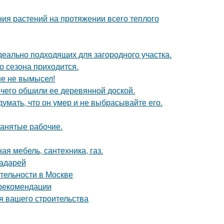
ия растений на протяжении всего теплого
деально подходящих для загородного участка.
о сезона приходится.
ше не вымысел!
чего обшили ее деревянной доской.
умать, что он умер и не выбрасывайте его.
нанятые рабочие.
ая мебель, сантехника, газ.
радарей
тельности в Москве
 рекомендации
я вашего строительства