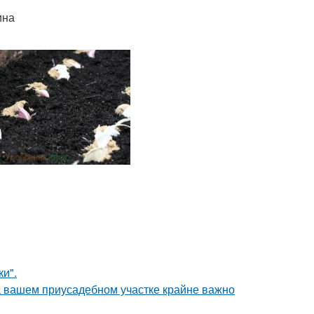
дина
и".
а вашем приусадебном участке крайне важно