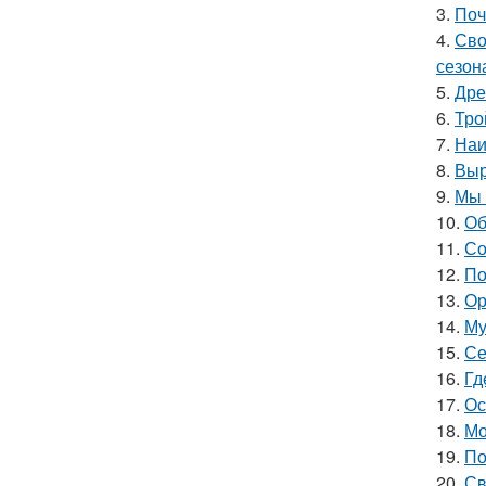
3.
Поч
4.
Сво
сезон
5.
Дре
6.
Тро
7.
Наи
8.
Выр
9.
Мы 
10.
Об
11.
Со
12.
По
13.
Ор
14.
Му
15.
Се
16.
Гд
17.
Ос
18.
Мо
19.
По
20.
Св