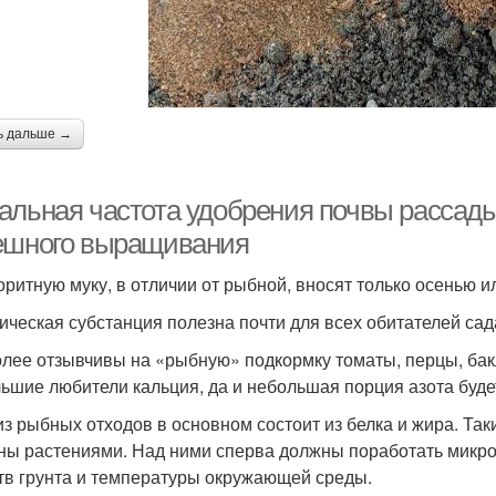
ь дальше →
альная частота удобрения почвы рассады
ешного выращивания
ритную муку, в отличии от рыбной, вносят только осенью и
ическая субстанция полезна почти для всех обитателей сад
лее отзывчивы на «рыбную» подкормку томаты, перцы, бакл
ьшие любители кальция, да и небольшая порция азота будет
из рыбных отходов в основном состоит из белка и жира. Та
ны растениями. Над ними сперва должны поработать микро
тв грунта и температуры окружающей среды.