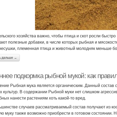
ельского хозяйства важно, чтобы птица и скот росли быстро
ают полезные добавки, в числе которых рыбная и мясокост
несушки, племенная птица и животный молодняк меньше бо
ь дальше →
ннее подкормка рыбной мукой: как правил
ение Рыбная мука является органическим. Данный состав 
х культур. В содержании Рыбной муки нет слишком агресси
бных нанести растениям хоть какой-то вред.
ьшинстве случаев рассматриваемый состав получают из кост
ю муку также возможно приобрести в готовом состоянии. 