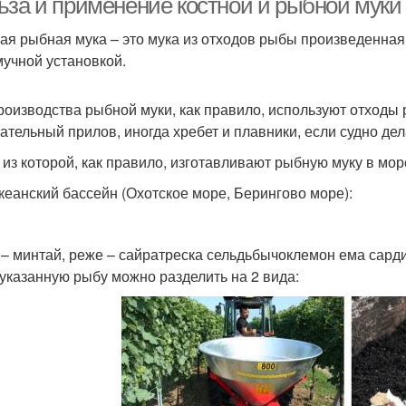
ьза и применение костной и рыбной муки
ая рыбная мука – это мука из отходов рыбы произведенная
учной установкой.
роизводства рыбной муки, как правило, используют отходы 
ательный прилов, иногда хребет и плавники, если судно де
 из которой, как правило, изготавливают рыбную муку в море
кеанский бассейн (Охотское море, Берингово море):
 – минтай, реже – сайратреска сельдьбычоклемон ема сар
казанную рыбу можно разделить на 2 вида: