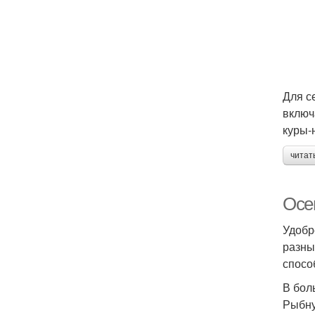
Для с
включ
куры-
читат
Осе
Удобр
разны
спосо
В бол
Рыбну