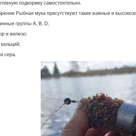
тивную подкормку самостоятельно.
брении Рыбная мука присутствуют такие важные и высоко
инные группы A, B, D;
р и железо;
 кальций;
и сера.