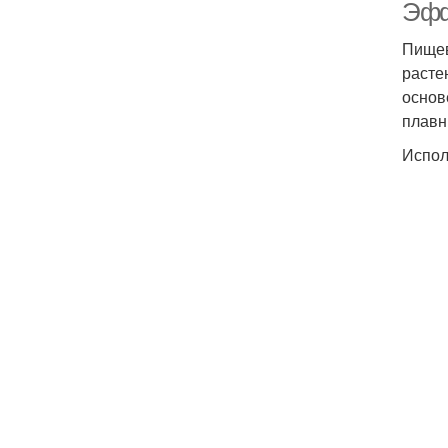
Эфф
Пищев
расте
основ
плавн
Испол