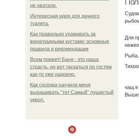
Пол
не хватало.
Судов
Интересная идея для дачного
рыбом
туалета.
Как правильно ухаживать за
Для п
виноградными кустами: основные
нежел
правила и рекомендации
Рыба,
Всем привет! Баня - это наша
Тихоо
страсть, но вот таскаться по гостям
как-то уже надоело.
Как соседка научила меня
чащ е
выращивать "тот Самый" пушистый
Вышеу
укроп.