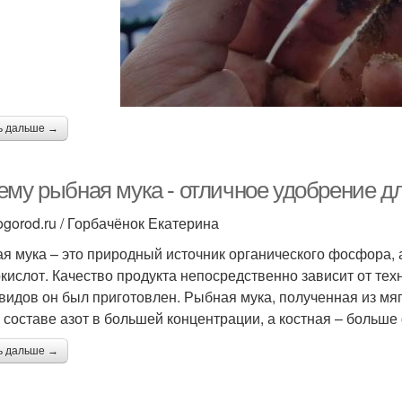
ь дальше →
ему рыбная мука - отличное удобрение д
ogorod.ru / Горбачёнок Екатерина
я мука – это природный источник органического фосфора, а
кислот. Качество продукта непосредственно зависит от техн
 видов он был приготовлен. Рыбная мука, полученная из мя
 составе азот в большей концентрации, а костная – больш
ь дальше →