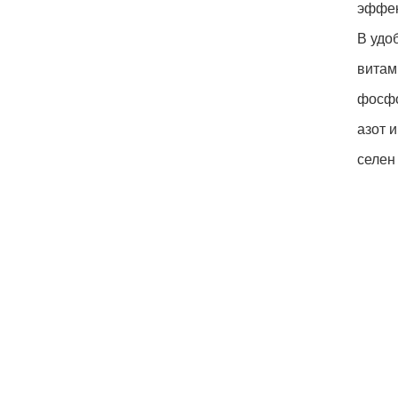
эффек
В удо
витам
фосфо
азот и
селен 