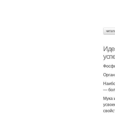
читат
Иде
усп
Фосфо
Орган
Наибо
— бол
Мука 
усвое
свойс