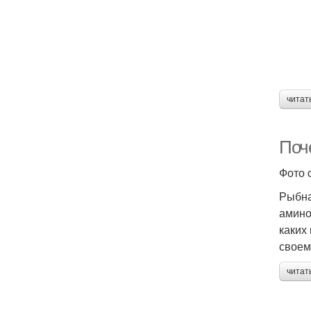
читат
Поч
Фото 
Рыбна
амино
каких
своем
читат