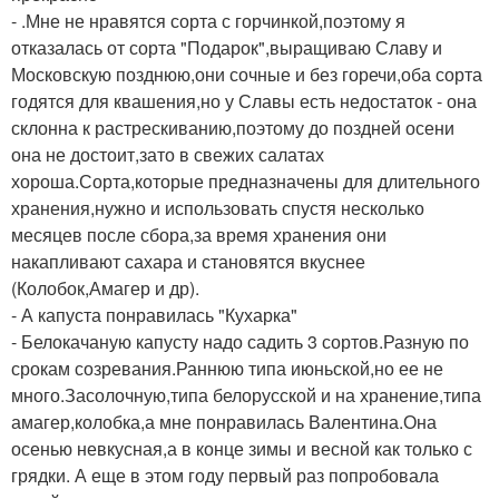
- .Мне не нравятся сорта с горчинкой,поэтому я
отказалась от сорта "Подарок",выращиваю Славу и
Московскую позднюю,они сочные и без горечи,оба сорта
годятся для квашения,но у Славы есть недостаток - она
склонна к растрескиванию,поэтому до поздней осени
она не достоит,зато в свежих салатах
хороша.Сорта,которые предназначены для длительного
хранения,нужно и использовать спустя несколько
месяцев после сбора,за время хранения они
накапливают сахара и становятся вкуснее
(Колобок,Амагер и др).
- А капуста понравилась "Кухарка"
- Белокачаную капусту надо садить 3 сортов.Разную по
срокам созревания.Раннюю типа июньской,но ее не
много.Засолочную,типа белорусской и на хранение,типа
амагер,колобка,а мне понравилась Валентина.Она
осенью невкусная,а в конце зимы и весной как только с
грядки. А еще в этом году первый раз попробовала