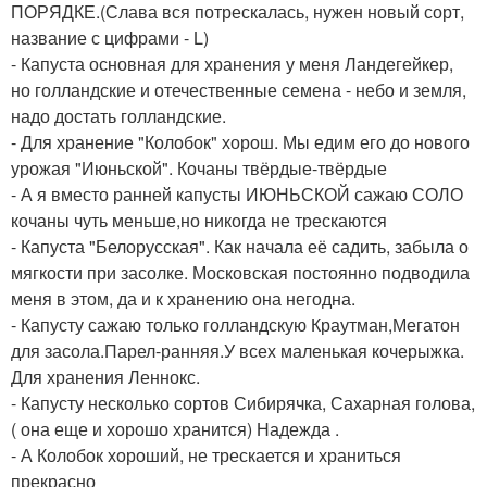
ПОРЯДКЕ.(Слава вся потрескалась, нужен новый сорт,
название с цифрами - L)
- Капуста основная для хранения у меня Ландегейкер,
но голландские и отечественные семена - небо и земля,
надо достать голландские.
- Для хранение "Колобок" хорош. Мы едим его до нового
урожая "Июньской". Кочаны твёрдые-твёрдые
- А я вместо ранней капусты ИЮНЬСКОЙ сажаю СОЛО
кочаны чуть меньше,но никогда не трескаются
- Капуста "Белорусская". Как начала её садить, забыла о
мягкости при засолке. Московская постоянно подводила
меня в этом, да и к хранению она негодна.
- Капусту сажаю только голландскую Краутман,Мегатон
для засола.Парел-ранняя.У всех маленькая кочерыжка.
Для хранения Леннокс.
- Капусту несколько сортов Сибирячка, Сахарная голова,
( она еще и хорошо хранится) Надежда .
- А Колобок хороший, не трескается и храниться
прекрасно