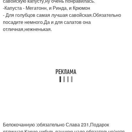
савойскую капусту,ну очень понравилась.
-Капуста - Мегатонн, и Ринда, и Крюмон
- Для голубцов самая лучшая савойская.Обязательно
посадите немного.Да и для салатов она
отличная,нежненькая.
Белокочанную :обязательно Слава 231,Подарок
отличная.Какую-нибудь раннюю надо обязательно(хотя