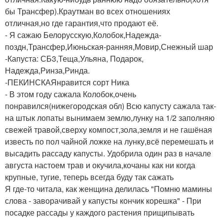
бы Трансфер).Краутман во всех отношениях
отличная,но где гарантия,что продают её.
- Я сажаю Белорусскую,Колобок,Надежда-
поздн,Трансфер,Июньская-ранняя,Мовир,Снежный шар
-Капуста: СБ3,Теща,Ульяна, Подарок,
Надежда,Ринза,Ринда.
-
ПЕКИНСКАЯ
нравится сорт Ника
- В этом году сажала Колобок,очень
понравился(нижегородская обл) Всю капусту сажала так-
на штык лопаты вынимаем землю,лунку на 1/2 заполняю
свежей травой,сверху компост,зола,земля и не гашёная
известь по пол чайной ложке на лунку,всё перемешать и
высадить рассаду капусты. Удобрила один раз в начале
августа настоем трав и окучила,кочаны как ни когда
крупные, тугие, теперь всегда буду так сажать
Я где-то читала, как женщина делилась "Помню мамины
слова - заворачивай у капусты кончик корешка" - При
посадке рассады у каждого растения прищипывать