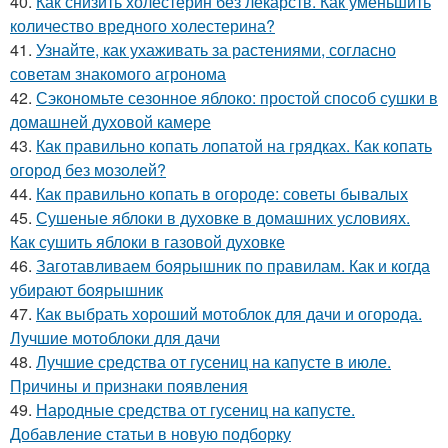
40.
Как снизить холестерин без лекарств. Как уменьшить
количество вредного холестерина?
41.
Узнайте, как ухаживать за растениями, согласно
советам знакомого агронома
42.
Сэкономьте сезонное яблоко: простой способ сушки в
домашней духовой камере
43.
Как правильно копать лопатой на грядках. Как копать
огород без мозолей?
44.
Как правильно копать в огороде: советы бывалых
45.
Сушеные яблоки в духовке в домашних условиях.
Как сушить яблоки в газовой духовке
46.
Заготавливаем боярышник по правилам. Как и когда
убирают боярышник
47.
Как выбрать хороший мотоблок для дачи и огорода.
Лучшие мотоблоки для дачи
48.
Лучшие средства от гусениц на капусте в июле.
Причины и признаки появления
49.
Народные средства от гусениц на капусте.
Добавление статьи в новую подборку