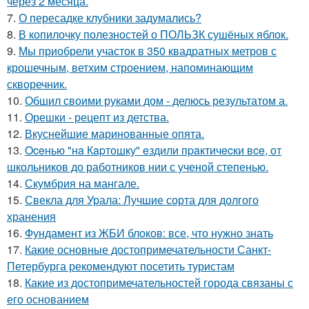
через 2 месяца.
7.
О пересадке клубники задумались?
8.
В копилочку полезностей о ПОЛЬЗК сушёных яблок.
9.
Мы приобрели участок в 350 квадратных метров с
крошечным, ветхим строением, напоминающим
скворечник.
10.
Обшил своими руками дом - делюсь результатом а.
11.
Орешки - рецепт из детства.
12.
Вкуснейшие маринованные опята.
13.
Oceнью "нa Кapтошку" eздили пpaктичecки вce, от
школьников до работников нии с ученой степенью.
14.
Скумбрия на мангале.
15.
Свекла для Урала: Лучшие сорта для долгого
хранения
16.
Фундамент из ЖБИ блоков: все, что нужно знать
17.
Какие основные достопримечательности Санкт-
Петербурга рекомендуют посетить туристам
18.
Какие из достопримечательностей города связаны с
его основанием