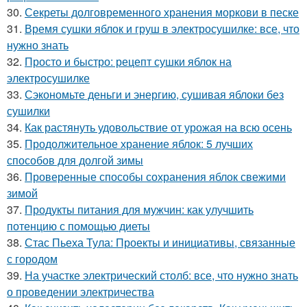
30.
Секреты долговременного хранения моркови в песке
31.
Время сушки яблок и груш в электросушилке: все, что
нужно знать
32.
Просто и быстро: рецепт сушки яблок на
электросушилке
33.
Сэкономьте деньги и энергию, сушивая яблоки без
сушилки
34.
Как растянуть удовольствие от урожая на всю осень
35.
Продолжительное хранение яблок: 5 лучших
способов для долгой зимы
36.
Проверенные способы сохранения яблок свежими
зимой
37.
Продукты питания для мужчин: как улучшить
потенцию с помощью диеты
38.
Стас Пьеха Тула: Проекты и инициативы, связанные
с городом
39.
На участке электрический столб: все, что нужно знать
о проведении электричества