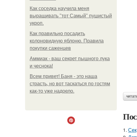
Как соседка научила меня
выращивать "тот Самый" пушистый
укроп.
Как правильно посадить
колоновидную яблоню. Правила
покупки саженцев
Аммиак - ваш секрет пышного лука
и чеснока!
Всем привет! Баня - это наша
страсть, но вот таскаться по гостям
как-то уже надоело.
читат
Пос
1.
Сек