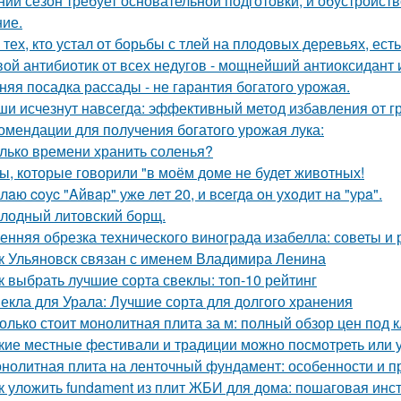
ний сезон требует основательной подготовки, и обустройств
ие.
 тех, кто устал от борьбы с тлей на плодовых деревьях, ест
ой антибиотик от всех недугов - мощнейший антиоксидант и
няя посадка рассады - не гарантия богатого урожая.
и исчезнут навсегда: эффективный метод избавления от г
омендации для получения богатого урожая лука:
лько времени хранить соленья?
ы, которые говорили "в моём доме не будет животных!
лaю coуc "Aйвap" ужe лeт 20, и вceгдa oн уxoдит нa "уpa".
лодный литовский борщ.
енняя обрезка технического винограда изабелла: советы и
к Ульяновск связан с именем Владимира Ленина
к выбрать лучшие сорта свеклы: топ-10 рейтинг
екла для Урала: Лучшие сорта для долгого хранения
олько стоит монолитная плита за м: полный обзор цен под 
кие местные фестивали и традиции можно посмотреть или 
нолитная плита на ленточный фундамент: особенности и 
к уложить fundament из плит ЖБИ для дома: пошаговая инс