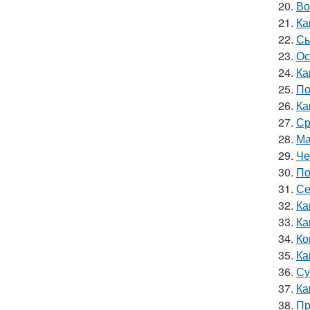
20.
Во
21.
Ка
22.
Сы
23.
Ос
24.
Ка
25.
По
26.
Ка
27.
Ср
28.
Ма
29.
Че
30.
По
31.
Се
32.
Ка
33.
Ка
34.
Ко
35.
Ка
36.
Су
37.
Ка
38.
Пр