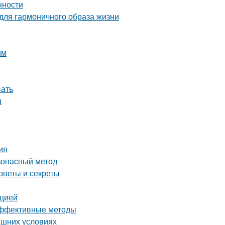
нности
 для гармоничного образа жизни
им
вать
я
ия
езопасный метод
оветы и секреты
кцией
 эффективные методы
ашних условиях