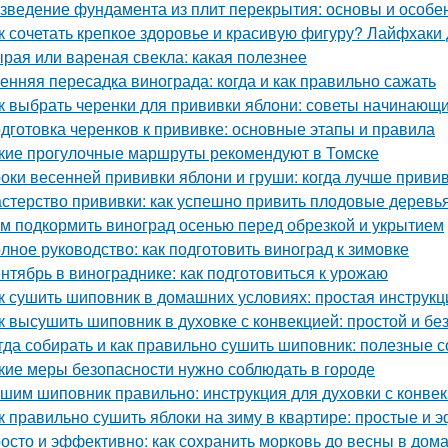
зведение фундамента из плит перекрытия: основы и особе
к сочетать крепкое здоровье и красивую фигуру? Лайфхаки
рая или вареная свекла: какая полезнее
енняя пересадка винограда: когда и как правильно сажать
к выбрать черенки для прививки яблони: советы начинающ
дготовка черенков к прививке: основные этапы и правила
кие прогулочные маршруты рекомендуют в Томске
оки весенней прививки яблони и груши: когда лучше приви
стерство прививки: как успешно привить плодовые деревь
м подкормить виноград осенью перед обрезкой и укрытием
лное руководство: как подготовить виноград к зимовке
нтябрь в винограднике: как подготовиться к урожаю
к сушить шиповник в домашних условиях: простая инструкц
к высушить шиповник в духовке с конвекцией: простой и б
гда собирать и как правильно сушить шиповник: полезные с
кие меры безопасности нужно соблюдать в городе
шим шиповник правильно: инструкция для духовки с конве
к правильно сушить яблоки на зиму в квартире: простые и
осто и эффективно: как сохранить морковь до весны в дом