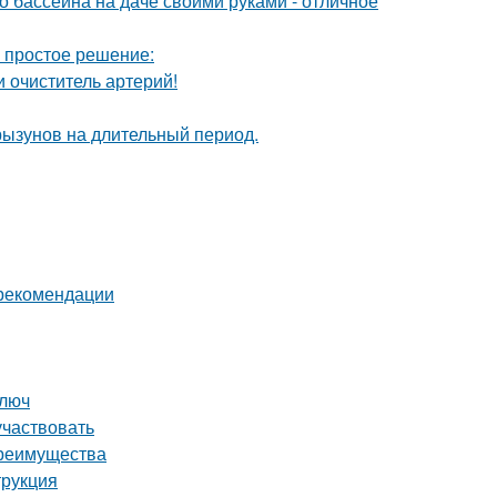
о бассейна на даче своими руками - отличное
ь простое решение:
 очиститель артерий!
рызунов на длительный период.
 рекомендации
ключ
участвовать
преимущества
трукция