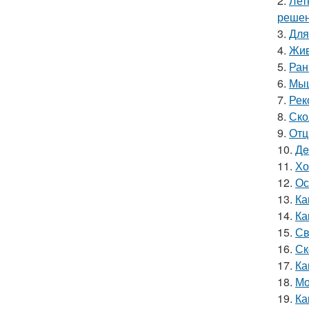
2.
Лет
решен
3.
Для
4.
Жив
5.
Ран
6.
Мыш
7.
Рек
8.
Ско
9.
Отц
10.
Дe
11.
Хо
12.
Ос
13.
Ка
14.
Ка
15.
Св
16.
Ск
17.
Ка
18.
Мо
19.
Ка