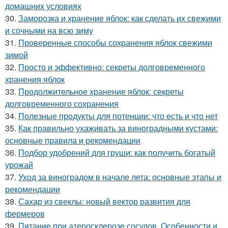
домашних условиях
30.
Заморозка и хранение яблок: как сделать их свежими
и сочными на всю зиму
31.
Проверенные способы сохранения яблок свежими
зимой
32.
Просто и эффективно: секреты долговременного
хранения яблок
33.
Продолжительное хранение яблок: секреты
долговременного сохранения
34.
Полезные продукты для потенции: что есть и что нет
35.
Как правильно ухаживать за виноградными кустами:
основные правила и рекомендации
36.
Подбор удобрений для груши: как получить богатый
урожай
37.
Уход за виноградом в начале лета: основные этапы и
рекомендации
38.
Сахар из свеклы: новый вектор развития для
фермеров
39.
Питание при атеросклерозе сосудов. Особенности и