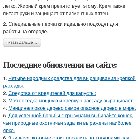
легко. Жирный крем препятствует этому. Крем также
питает руки и защищает от пигментных пятен.
2. Специальные перчатки идеально подходят для
работы на огороде.
читать дальше →
Последние обновления на сайте:
1.
Четыре народных средства для выращивания крепкой
рассады.
2.
Средства от вредителей для капусты:
3.
Моя соседка мощную и крепкую рассаду выращивает.
4.
Манцинелловое дерево самое опасное дерево в мире.
5.
Для успешной борьбы с грызунами выбирайте кошек,
чьи природные охотничьи задатки выражены наиболее
ярко.
6.
9 культур, которые стоит посадить под огурцами для