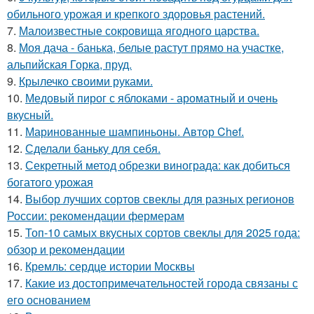
обильного урожая и крепкого здоровья растений.
7.
Малоизвестные сокровища ягодного царства.
8.
Моя дача - банька, белые растут прямо на участке,
альпийская Горка, пруд.
9.
Крылечко своими руками.
10.
Медовый пирог с яблоками - ароматный и очень
вкусный.
11.
Маринованные шампиньоны. Автор Chef.
12.
Сделали баньку для себя.
13.
Секретный метод обрезки винограда: как добиться
богатого урожая
14.
Выбор лучших сортов свеклы для разных регионов
России: рекомендации фермерам
15.
Топ-10 самых вкусных сортов свеклы для 2025 года:
обзор и рекомендации
16.
Кремль: сердце истории Москвы
17.
Какие из достопримечательностей города связаны с
его основанием