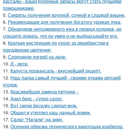
рассады - ваши кухонные запасы могут стать лучшими
помощниками.
5.
Секреты получения крупной, сочной и сладкой вишни.
6.
Рекомендации для получения богатого урожая лука:
7.
Обнаружив неподвижного ежа в период холодов, не
спешите думать, что он умер и не выбрасывайте его.
8.
Краткая инструкция по уходу за декабристом в
преддверии цветения:
9.
Соорудили погреб на даче.
10.
Д - дeти.
11.
Капуста провансаль - вкуснейший рецепт.
12.
Наш папка самый лучший - своими руками детский
уголок.
13.
Красивейшая замена петунии -.
14.
Анкл бенс - супер салат.
15.
Вот такую беседку сделал муж.
16.
Обшил и утеплил наш дачный домик.
17.
Caлaт "Нaтaли" нa зиму.
18.
Осенняя обрезка технического винограда изабелла: