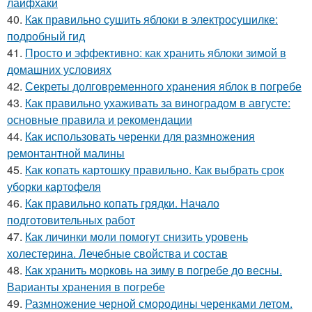
лайфхаки
40.
Как правильно сушить яблоки в электросушилке:
подробный гид
41.
Просто и эффективно: как хранить яблоки зимой в
домашних условиях
42.
Секреты долговременного хранения яблок в погребе
43.
Как правильно ухаживать за виноградом в августе:
основные правила и рекомендации
44.
Как использовать черенки для размножения
ремонтантной малины
45.
Как копать картошку правильно. Как выбрать срок
уборки картофеля
46.
Как правильно копать грядки. Начало
подготовительных работ
47.
Как личинки моли помогут снизить уровень
холестерина. Лечебные свойства и состав
48.
Как хранить морковь на зиму в погребе до весны.
Варианты хранения в погребе
49.
Размножение черной смородины черенками летом.