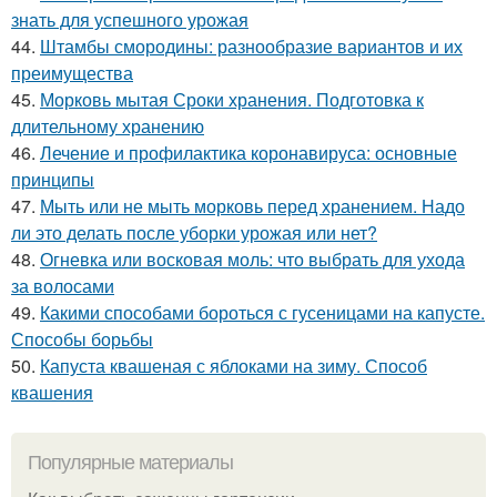
знать для успешного урожая
44.
Штамбы смородины: разнообразие вариантов и их
преимущества
45.
Морковь мытая Сроки хранения. Подготовка к
длительному хранению
46.
Лечение и профилактика коронавируса: основные
принципы
47.
Мыть или не мыть морковь перед хранением. Надо
ли это делать после уборки урожая или нет?
48.
Огневка или восковая моль: что выбрать для ухода
за волосами
49.
Какими способами бороться с гусеницами на капусте.
Способы борьбы
50.
Капуста квашеная с яблоками на зиму. Способ
квашения
Популярные материалы