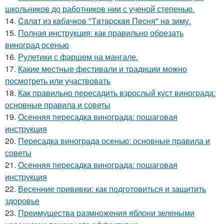
школьников до работников нии с ученой степенью.
14.
Caлaт из кaбaчкoв "Тaтapcкaя Пecня" нa зиму.
15.
Полная инструкция: как правильно обрезать
виноград осенью
16.
Рулетики с фаршем на мангале.
17.
Какие местные фестивали и традиции можно
посмотреть или участвовать
18.
Как правильно пересадить взрослый куст винограда:
основные правила и советы
19.
Осенняя пересадка винограда: пошаговая
инструкция
20.
Пересадка винограда осенью: основные правила и
советы
21.
Осенняя пересадка винограда: пошаговая
инструкция
22.
Весенние прививки: как подготовиться и защитить
здоровье
23.
Преимущества размножения яблони зелеными