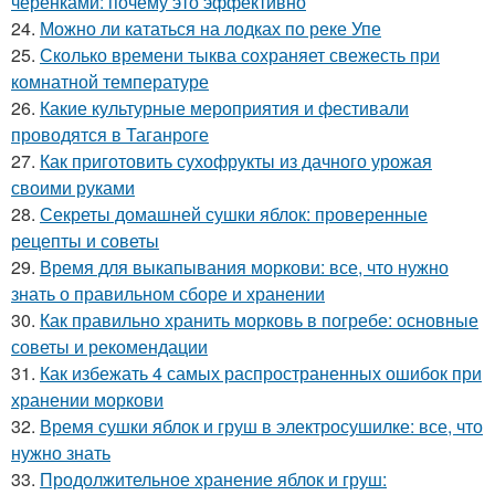
черенками: почему это эффективно
24.
Можно ли кататься на лодках по реке Упе
25.
Сколько времени тыква сохраняет свежесть при
комнатной температуре
26.
Какие культурные мероприятия и фестивали
проводятся в Таганроге
27.
Как приготовить сухофрукты из дачного урожая
своими руками
28.
Секреты домашней сушки яблок: проверенные
рецепты и советы
29.
Время для выкапывания моркови: все, что нужно
знать о правильном сборе и хранении
30.
Как правильно хранить морковь в погребе: основные
советы и рекомендации
31.
Как избежать 4 самых распространенных ошибок при
хранении моркови
32.
Время сушки яблок и груш в электросушилке: все, что
нужно знать
33.
Продолжительное хранение яблок и груш: