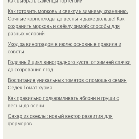
Как выбрать саженцы гортензии
Как готовить морковь и свеклу к зимнему хранению.
Сочные корнеплоды до весны и даже дольше! Как
сохранить морковь и свёклу зимой: способы для
разных условий
Уход за виноградом в июле: основные правила и
советы
Годичный цикл виноградного куста: от зимней спячки
до созревания ягод
Воспитание уникальных томатов с помощью семян
Седек Томат хурма
Как правильно подкармливать яблони и груши с
весны до осени
Сахар из свеклы: новый вектор развития для
фермеров