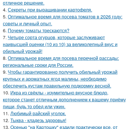
отличное решение.
4.
Секреты при выращивании картофеля.
5.
Оптимальное время для посева томатов в 2026 году:
советы и личный опыт.
6.
Почему томаты трескаются?
7.
Четыре сорта огурцов, которые заслуживают
наивысшей оценки (10 из 10) за великолепный вкус и
обильный урожай!
8.
Оптимальное время для посева перечной рассады:
региональные сроки для России.
9.
Чтобы гарантированно получить обильный урожай
крупных и ароматных ягод малины, необходимо
обеспечить кустам правильную подкормку весной.
10.
Икра из свёклы - изумительно вкусное блюдо,
которое станет отличным дополнением к вашему приёму
пищи, будь то обед или ужин.
11.
Любимый райский уголок.
12.
Тыква - кладезь здоровья!
13.
Oceнью "нa Кapтошку" eздили пpaктичecки вce, от