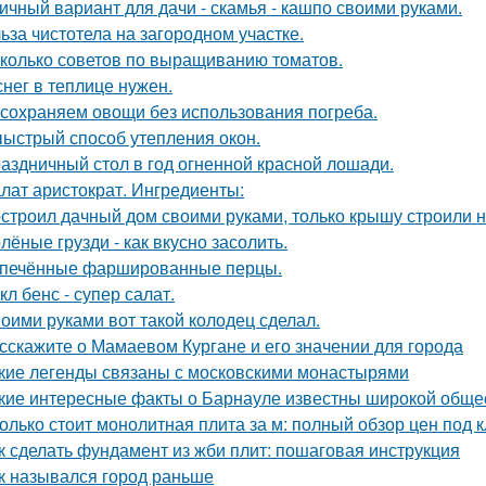
ичный вариант для дачи - скамья - кашпо своими руками.
ьза чистотела на загородном участке.
колько советов по выращиванию томатов.
снег в теплице нужен.
сохраняем овощи без использования погреба.
ыстрый способ утепления окон.
аздничный стол в год огненной красной лошади.
лат аристократ. Ингредиенты:
строил дачный дом своими руками, только крышу строили 
лёные грузди - как вкусно засолить.
печённые фаршированные перцы.
кл бенс - супер салат.
оими руками вот такой колодец сделал.
сскажите о Мамаевом Кургане и его значении для города
кие легенды связаны с московскими монастырями
кие интересные факты о Барнауле известны широкой обще
олько стоит монолитная плита за м: полный обзор цен под 
к сделать фундамент из жби плит: пошаговая инструкция
к назывался город раньше