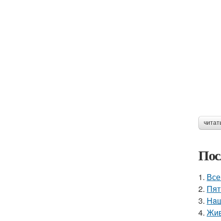
читат
Пос
1.
Все
2.
Пят
3.
Haш
4.
Жив