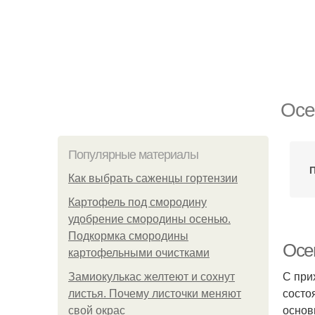
Осе
Популярные материалы
П
Как выбрать саженцы гортензии
Картофель под смородину
удобрение смородины осенью.
Подкормка смородины
Осе
картофельными очистками
С при
Замиокулькас желтеют и сохнут
состо
листья. Почему листочки меняют
основ
свой окрас