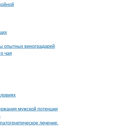
войной
щих
еты опытных виноградарей
го чая
словиях
ержания мужской потенции
в
патогенетическое лечение.