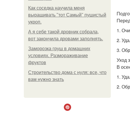
Как соседка научила меня
Подго
выращивать "тот Самый" пушистый
Перед
укроп.
1. Оч
А я себе такой дровник собрала,
вот закончила дровами заполнять.
2. Уд
Заморозка груш в домашних
3. Об
условиях. Размораживание
Уход 
фруктов
В осе
Строительство дома с нуля: все, что
1. Уд
вам нужно знать
2. Об