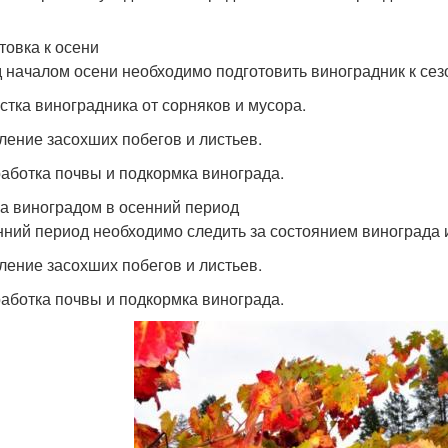
товка к осени
 началом осени необходимо подготовить виноградник к сез
истка виноградника от сорняков и мусора.
аление засохших побегов и листьев.
работка почвы и подкормка винограда.
за виноградом в осенний период
нний период необходимо следить за состоянием винограда
аление засохших побегов и листьев.
работка почвы и подкормка винограда.