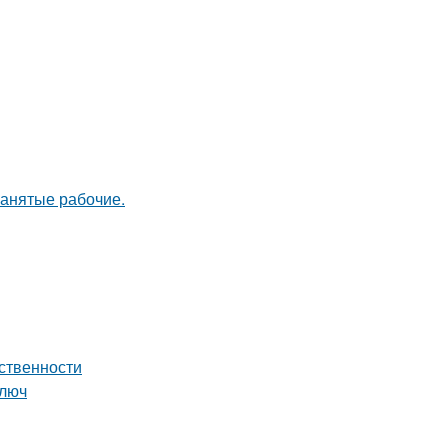
нанятые рабочие.
ственности
ключ