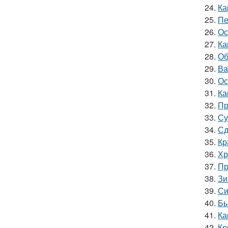
24.
Ка
25.
Пе
26.
Ос
27.
Ка
28.
Об
29.
Ва
30.
Ос
31.
Ка
32.
Пр
33.
Су
34.
Сд
35.
Кр
36.
Хр
37.
Пр
38.
Зи
39.
Си
40.
Бы
41.
Ка
42.
Ко