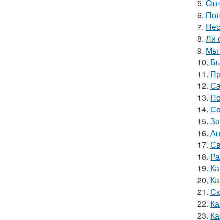
5.
Отл
6.
Пол
7.
Нес
8.
Ли 
9.
Мы 
10.
Бы
11.
Пр
12.
Са
13.
По
14.
Со
15.
За
16.
Ан
17.
Св
18.
Ра
19.
Ка
20.
Ка
21.
Ск
22.
Ка
23.
Ка