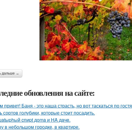
ь дальше →
ледние обновления на сайте:
м привет! Баня - это наша страсть, но вот таскаться по гост
ь сортов голубики, которые стоит посадить.
atыphый cпиpt дoma и HA дaчe.
у в небольшом городке, в квартире.