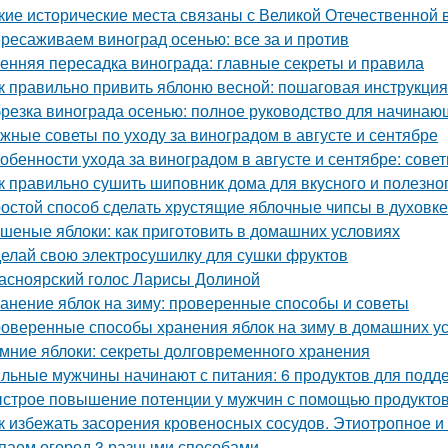
кие исторические места связаны с Великой Отечественной 
ресаживаем виноград осенью: все за и против
енняя пересадка винограда: главные секреты и правила
к правильно привить яблоню весной: пошаговая инструкция
резка винограда осенью: полное руководство для начинаю
жные советы по уходу за виноградом в августе и сентябре
обенности ухода за виноградом в августе и сентябре: сов
к правильно сушить шиповник дома для вкусного и полезно
остой способ сделать хрустящие яблочные чипсы в духовке
шеные яблоки: как приготовить в домашних условиях
елай свою электросушилку для сушки фруктов
асноярский голос Ларисы Долиной
анение яблок на зиму: проверенные способы и советы
оверенные способы хранения яблок на зиму в домашних у
мние яблоки: секреты долговременного хранения
льные мужчины начинают с питания: 6 продуктов для подд
строе повышение потенции у мужчин с помощью продукто
к избежать засорения кровеносных сосудов. Этиотропное и 
паем огород 3 разными способами