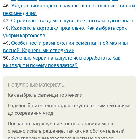
46.
Уход за виноградом в начале лета: основные этапы и
рекомендации
47.
Строительство дома с нуля: все, что вам нужно знать
48.
Как копать картошку правильно. Как выбрать срок
уборки картофеля
49.
Особенности размножения ремонтантной малины
весной. Корневыми отводками
50.
Зеленые черви на капусте чем обработать. Как
выглядит и почему появляется?
Популярные материалы
Как выбрать саженцы гортензии
Годичный цикл виноградного куста: от зимней спячки
до созревания ягод
Внезапно нагрянувшие гости заставили меня
спешно искать решение, так как на обстоятельный
ремонт времени катастрофически не хватало.