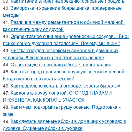
39.
Как питание влияет на эрекцию: основные продукты
40.
Заморозка и хранение боярышника: проверенные
методы
41.
Различия между ремантантной и обычной малиной:
как отличить одну от другой
42.
Эффективное очищение кровеносных сосудов. «Био-
психо-социо-духовная патология». Почему мы пьем?
43.
Чистка сосудов чесноком и лимоном в домашних
условиях. 8 лечебных рецептов на его основе
44.
От весны до осени: как работает виноградник
45.
Копать огород правильно вручную осенью и весной.
Когда нужно вспахивать землю?
46.
Как правильно копать в огороде: советы бывалых
47.
Как копать почву лопатой. ОГОРОД ГЛАЗАМИ
ИНЖЕНЕРА. КАК КОПАТЬ УЧАСТОК
48.
Как и чем подкормить грушу осенью. Подготовка к
зиме
49.
Как сделать вяленые яблоки в домашних условиях в
духовке. Сушеные яблоки в духовке