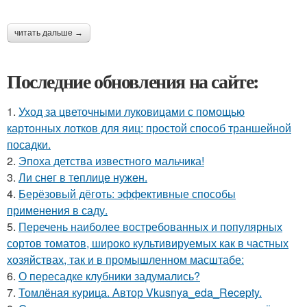
читать дальше →
Последние обновления на сайте:
1.
Уход за цветочными луковицами с помощью
картонных лотков для яиц: простой способ траншейной
посадки.
2.
Эпоха детства известного мальчика!
3.
Ли снег в теплице нужен.
4.
Берёзовый дёготь: эффективные способы
применения в саду.
5.
Перечень наиболее востребованных и популярных
сортов томатов, широко культивируемых как в частных
хозяйствах, так и в промышленном масштабе:
6.
О пересадке клубники задумались?
7.
Томлёная курица. Автор Vkusnya_eda_Recepty.