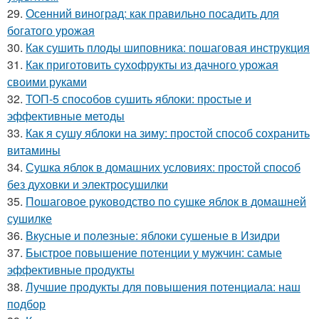
29.
Осенний виноград: как правильно посадить для
богатого урожая
30.
Как сушить плоды шиповника: пошаговая инструкция
31.
Как приготовить сухофрукты из дачного урожая
своими руками
32.
ТОП-5 способов сушить яблоки: простые и
эффективные методы
33.
Как я сушу яблоки на зиму: простой способ сохранить
витамины
34.
Сушка яблок в домашних условиях: простой способ
без духовки и электросушилки
35.
Пошаговое руководство по сушке яблок в домашней
сушилке
36.
Вкусные и полезные: яблоки сушеные в Изидри
37.
Быстрое повышение потенции у мужчин: самые
эффективные продукты
38.
Лучшие продукты для повышения потенциала: наш
подбор