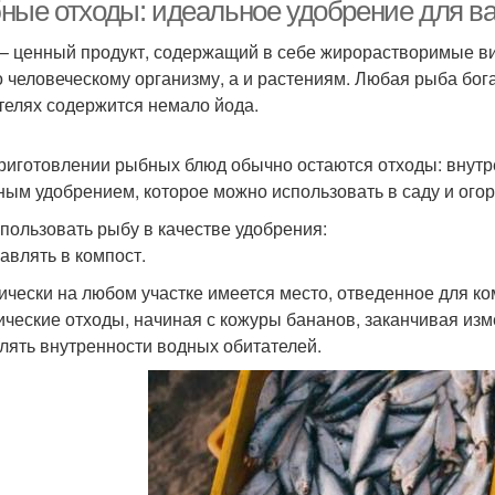
ные отходы: идеальное удобрение для ва
– ценный продукт, содержащий в себе жирорастворимые в
о человеческому организму, а и растениям. Любая рыба бог
телях содержится немало йода.
риготовлении рыбных блюд обычно остаются отходы: внутрен
ным удобрением, которое можно использовать в саду и огор
спользовать рыбу в качестве удобрения:
бавлять в компост.
ически на любом участке имеется место, отведенное для ко
ические отходы, начиная с кожуры бананов, заканчивая изм
лять внутренности водных обитателей.