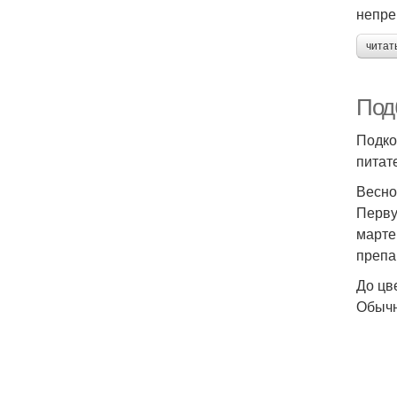
непре
читат
Под
Подко
питат
Весно
Перву
марте
препа
До цв
Обычн