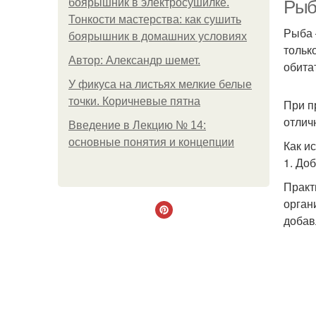
боярышник в электросушилке.
Рыб
Тонкости мастерства: как сушить
Рыба 
боярышник в домашних условиях
тольк
Автор: Александр шемет.
обита
У фикуса на листьях мелкие белые
точки. Коричневые пятна
При п
отлич
Введение в Лекцию № 14:
основные понятия и концепции
Как и
1. До
Практ
орган
добав