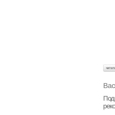
читат
Вас
Под
рек