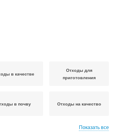
Отходы для
оды в качестве
приготовления
тходы в почву
Отходы на качество
Показать все
Удобрение из рыбных
рение из отходов