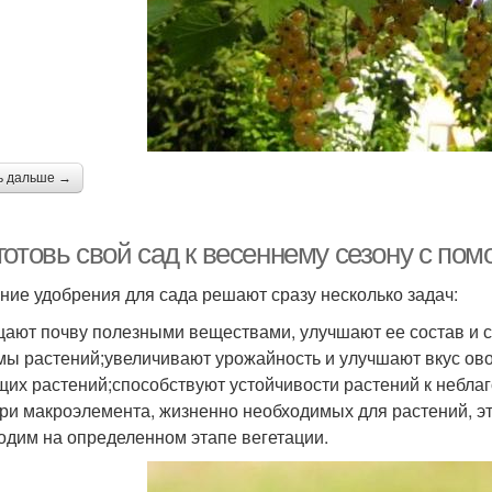
ь дальше →
готовь свой сад к весеннему сезону с п
ние удобрения для сада решают сразу несколько задач:
ают почву полезными веществами, улучшают ее состав и с
мы растений;увеличивают урожайность и улучшают вкус ов
щих растений;способствуют устойчивости растений к небл
три макроэлемента, жизненно необходимых для растений, эт
одим на определенном этапе вегетации.