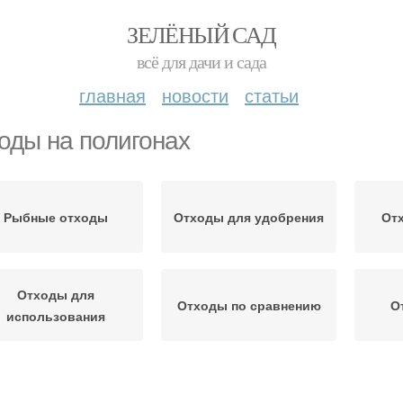
ЗЕЛЁНЫЙ САД
всё для дачи и сада
главная
новости
статьи
оды на полигонах
Рыбные отходы
Отходы для удобрения
Отх
Отходы для
Отходы по сравнению
О
использования
Пищевые отходы
Отходы в огороде
Удоб