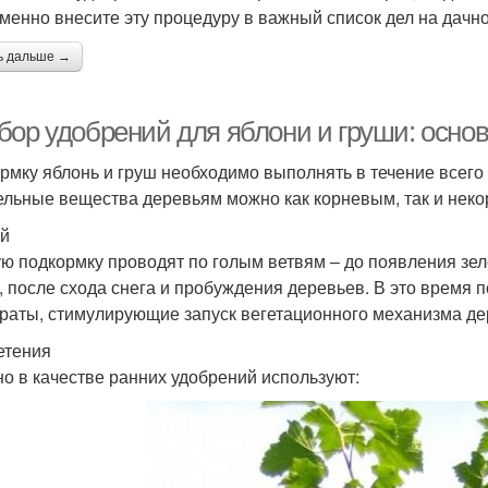
менно внесите эту процедуру в важный список дел на дачно
ь дальше →
бор удобрений для яблони и груши: осн
рмку яблонь и груш необходимо выполнять в течение всего
ельные вещества деревьям можно как корневым, так и нек
й
ю подкормку проводят по голым ветвям – до появления зеле
, после схода снега и пробуждения деревьев. В это время 
раты, стимулирующие запуск вегетационного механизма де
етения
о в качестве ранних удобрений используют: