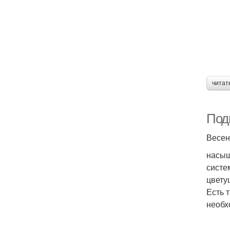
читат
Под
Весен
насыщ
систе
цвету
Есть 
необх