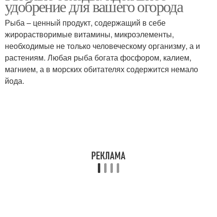
удобрение для вашего огорода
использования
Рыба – ценный продукт, содержащий в себе
жирорастворимые витамины, микроэлементы,
необходимые не только человеческому организму, а и
Отходы на качество
Отходы на полигонах
растениям. Любая рыба богата фосфором, калием,
магнием, а в морских обитателях содержится немало
йода.
Пищевые отходы
Отходы в огороде
Внесения в почву
Удобрение из отходов
Удобрение из рыбных
отходов