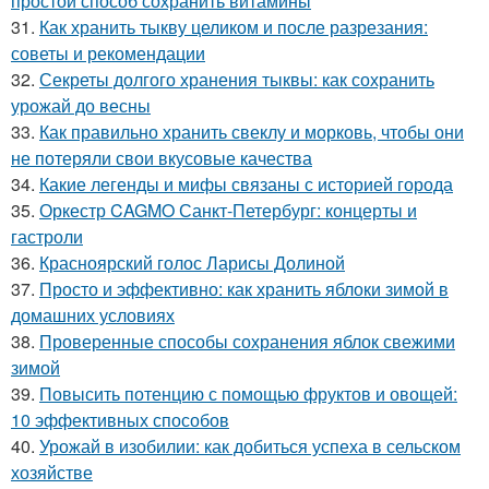
простой способ сохранить витамины
31.
Как хранить тыкву целиком и после разрезания:
советы и рекомендации
32.
Секреты долгого хранения тыквы: как сохранить
урожай до весны
33.
Как правильно хранить свеклу и морковь, чтобы они
не потеряли свои вкусовые качества
34.
Какие легенды и мифы связаны с историей города
35.
Оркестр CAGMO Санкт-Петербург: концерты и
гастроли
36.
Красноярский голос Ларисы Долиной
37.
Просто и эффективно: как хранить яблоки зимой в
домашних условиях
38.
Проверенные способы сохранения яблок свежими
зимой
39.
Повысить потенцию с помощью фруктов и овощей:
10 эффективных способов
40.
Урожай в изобилии: как добиться успеха в сельском
хозяйстве