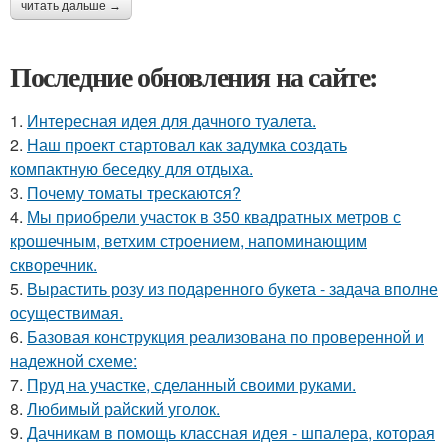
читать дальше →
Последние обновления на сайте:
1.
Интересная идея для дачного туалета.
2.
Наш проект стартовал как задумка создать
компактную беседку для отдыха.
3.
Почему томаты трескаются?
4.
Мы приобрели участок в 350 квадратных метров с
крошечным, ветхим строением, напоминающим
скворечник.
5.
Вырастить розу из подаренного букета - задача вполне
осуществимая.
6.
Базовая конструкция реализована по проверенной и
надежной схеме:
7.
Пруд на участке, сделанный своими руками.
8.
Любимый райский уголок.
9.
Дачникам в помощь классная идея - шпалера, которая