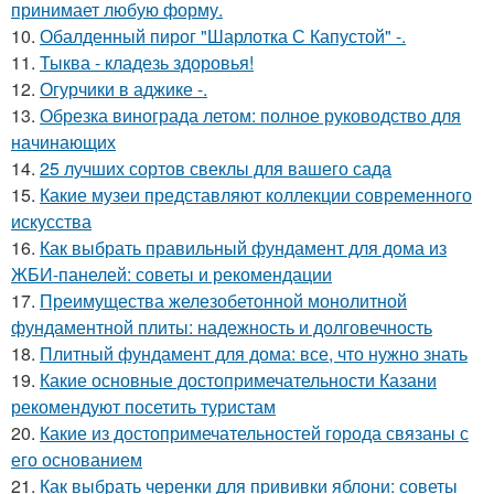
принимает любую форму.
10.
Обалденный пирог "Шарлотка С Капустой" -.
11.
Тыква - кладезь здоровья!
12.
Огурчики в аджике -.
13.
Обрезка винограда летом: полное руководство для
начинающих
14.
25 лучших сортов свеклы для вашего сада
15.
Какие музеи представляют коллекции современного
искусства
16.
Как выбрать правильный фундамент для дома из
ЖБИ-панелей: советы и рекомендации
17.
Преимущества железобетонной монолитной
фундаментной плиты: надежность и долговечность
18.
Плитный фундамент для дома: все, что нужно знать
19.
Какие основные достопримечательности Казани
рекомендуют посетить туристам
20.
Какие из достопримечательностей города связаны с
его основанием
21.
Как выбрать черенки для прививки яблони: советы