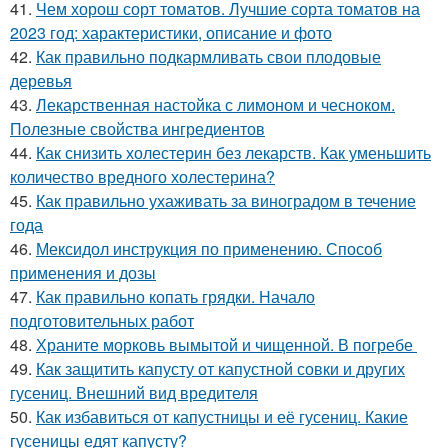
41.
Чем хорош сорт томатов. Лучшие сорта томатов на
2023 год: характеристики, описание и фото
42.
Как правильно подкармливать свои плодовые
деревья
43.
Лекарственная настойка с лимоном и чесноком.
Полезные свойства ингредиентов
44.
Как снизить холестерин без лекарств. Как уменьшить
количество вредного холестерина?
45.
Как правильно ухаживать за виноградом в течение
года
46.
Мексидол инструкция по применению. Способ
применения и дозы
47.
Как правильно копать грядки. Начало
подготовительных работ
48.
Храните морковь вымытой и чищенной. В погребе
49.
Как защитить капусту от капустной совки и других
гусениц. Внешний вид вредителя
50.
Как избавиться от капустницы и её гусениц. Какие
гусеницы едят капусту?