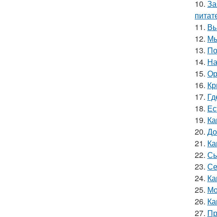
10.
За
питат
11.
Вы
12.
Мы
13.
По
14.
На
15.
Ор
16.
Кр
17.
Гд
18.
Ес
19.
Ка
20.
До
21.
Ка
22.
Сы
23.
Се
24.
Ка
25.
Мо
26.
Ка
27.
Пр