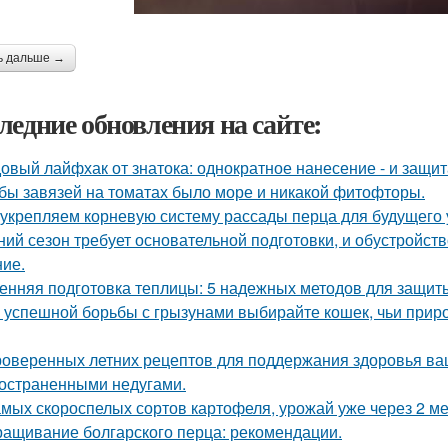
ь дальше →
ледние обновления на сайте:
овый лайфхак от знатока: однократное нанесение - и защита
бы завязей на томатах было море и никакой фитофторы.
укрепляем корневую систему рассады перца для будущего 
ний сезон требует основательной подготовки, и обустройств
ие.
енняя подготовка теплицы: 5 надежных методов для защит
 успешной борьбы с грызунами выбирайте кошек, чьи прир
роверенных летних рецептов для поддержания здоровья ваш
остраненными недугами.
амых скороспелых сортов картофеля, урожай уже через 2 ме
ащивание болгарского перца: рекомендации.