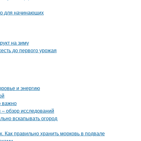
во для начинающих
рукт на зиму
жесть до первого урожая
оровье и энергию
ой
о важно
н – обзор исследований
ильно вскапывать огород
х. Как правильно хранить морковь в подвале
сками