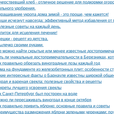
черствевший хлеб - отличное решение для подкормки огор
ельного удобрения.
ращивание укропа дома зимой - это проще, чем кажется!
ши исчезнут навсегда: эффективный метод избавления от 
лезные советы на каждый день.
питок для исцеления печение!
ешки - рецепт из детства.
ылечко своими руками.
е можно найти скрытые или менее известные достопримеча
ть ли уникальные достопримечательности в Березниках, кот
к правильно обрезать виноградные лозы каждый год
ма на фундаменте из железобетонных плит: особенности ст
кие интересные факты о Барнауле известны широкой обще
рая и вареная свекла: полезные свойства и рецепты
креты лучшего усвоения свеклы
к Санкт-Петербург был построен на воде
жно ли пересаживать виноград в конце октября
к правильно привить яблоню: основные правила и советы
еимущества размножения яблони зелеными черенками: по