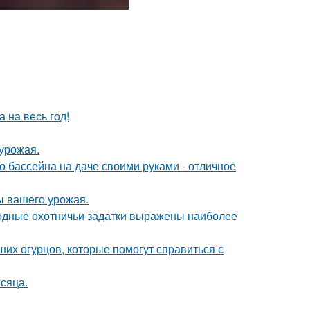
 на весь год!
урожая.
о бассейна на даче своими руками - отличное
ы вашего урожая.
одные охотничьи задатки выражены наиболее
их огурцов, которые помогут справиться с
сяца.