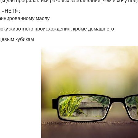
цы для профилактики раковых заболеваний, чем и хочу под
 «НЕТ!»:
финированному маслу
локу животного происхождения, кроме домашнего
щевым кубикам