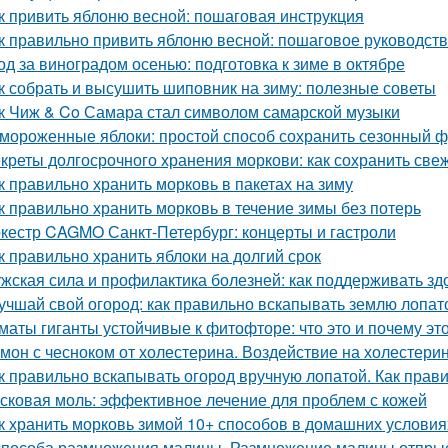
к привить яблоню весной: пошаговая инструкция
к правильно привить яблоню весной: пошаговое руководст
од за виноградом осенью: подготовка к зиме в октябре
к собрать и высушить шиповник на зиму: полезные советы
к Чиж & Co Самара стал символом самарской музыки
мороженные яблоки: простой способ сохранить сезонный ф
креты долгосрочного хранения моркови: как сохранить све
к правильно хранить морковь в пакетах на зиму
к правильно хранить морковь в течение зимы без потерь
кестр CAGMO Санкт-Петербург: концерты и гастроли
к правильно хранить яблоки на долгий срок
жская сила и профилактика болезней: как поддерживать зд
учшай свой огород: как правильно вскапывать землю лопат
маты гиганты устойчивые к фитофторе: что это и почему эт
мон с чесноком от холестерина. Воздействие на холестери
к правильно вскапывать огород вручную лопатой. Как прав
сковая моль: эффективное лечение для проблем с кожей
к хранить морковь зимой 10+ способов в домашних условия
способа размножения малины. Размножение малины отпры