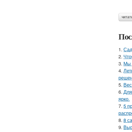
читат
Пос
1.
Сад
2.
Что
3.
Мы 
4.
Лет
решен
5.
Вес
6.
Для
ярко.
7.
5 п
распр
8.
8 с
9.
Выр