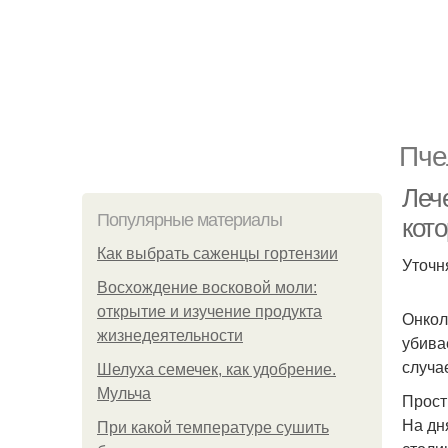
Пче
Леч
Популярные материалы
кот
Как выбрать саженцы гортензии
Уточн
Восхождение восковой моли:
открытие и изучение продукта
Онкол
жизнедеятельности
убива
случа
Шелуха семечек, как удобрение.
Мульча
Прост
На дн
При какой температуре сушить