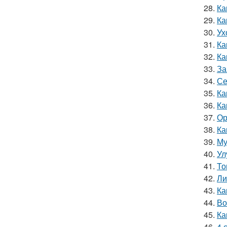
28.
Ка
29.
Ка
30.
Ух
31.
Ка
32.
Ка
33.
За
34.
Се
35.
Ка
36.
Ка
37.
Ор
38.
Ка
39.
Му
40.
Ул
41.
То
42.
Ли
43.
Ка
44.
Во
45.
Ка
46.
4 