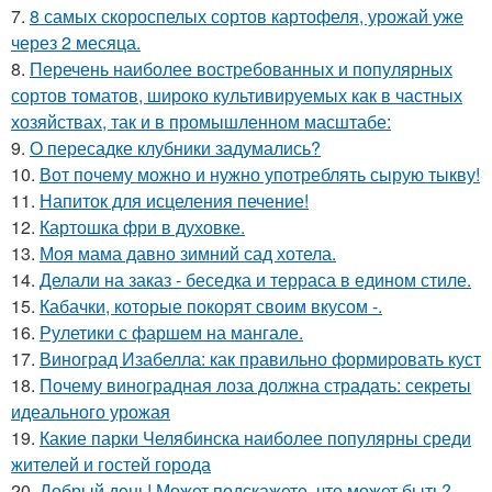
7.
8 самых скороспелых сортов картофеля, урожай уже
через 2 месяца.
8.
Перечень наиболее востребованных и популярных
сортов томатов, широко культивируемых как в частных
хозяйствах, так и в промышленном масштабе:
9.
О пересадке клубники задумались?
10.
Вот почему можно и нужно употреблять сырую тыкву!
11.
Напиток для исцеления печение!
12.
Картошка фри в духовке.
13.
Моя мама давно зимний сад хотела.
14.
Делали на заказ - беседка и терраса в едином стиле.
15.
Кабачки, которые покорят своим вкусом -.
16.
Рулетики с фаршем на мангале.
17.
Виноград Изабелла: как правильно формировать куст
18.
Почему виноградная лоза должна страдать: секреты
идеального урожая
19.
Какие парки Челябинска наиболее популярны среди
жителей и гостей города
20.
Добрый день! Может подскажете, что может быть?