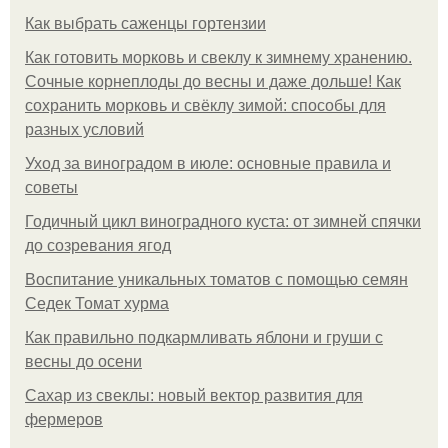
Как выбрать саженцы гортензии
Как готовить морковь и свеклу к зимнему хранению.
Сочные корнеплоды до весны и даже дольше! Как
сохранить морковь и свёклу зимой: способы для
разных условий
Уход за виноградом в июле: основные правила и
советы
Годичный цикл виноградного куста: от зимней спячки
до созревания ягод
Воспитание уникальных томатов с помощью семян
Седек Томат хурма
Как правильно подкармливать яблони и груши с
весны до осени
Сахар из свеклы: новый вектор развития для
фермеров