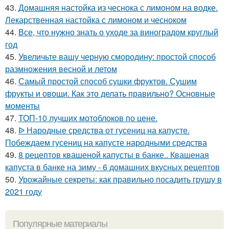
43.
Домашняя настойка из чеснока с лимоном на водке.
Лекарственная настойка с лимоном и чесноком
44.
Все, что нужно знать о уходе за виноградом круглый
год
45.
Увеличьте вашу черную смородину: простой способ
размножения весной и летом
46.
Самый простой способ сушки фруктов. Сушим
фрукты и овощи. Как это делать правильно? Основные
моменты
47.
ТОП-10 лучших мотоблоков по цене.
48.
ᐉ Народные средства от гусениц на капусте.
Побеждаем гусениц на капусте народными средства
49.
8 рецептов квашеной капусты в банке.. Квашеная
капуста в банке на зиму - 6 домашних вкусных рецептов
50.
Урожайные секреты: как правильно посадить грушу в
2021 году
Популярные материалы