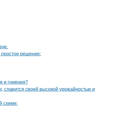
аче.
ь простое решение:
я и гниения?
и, славится своей высокой урожайностью и
й схеме: