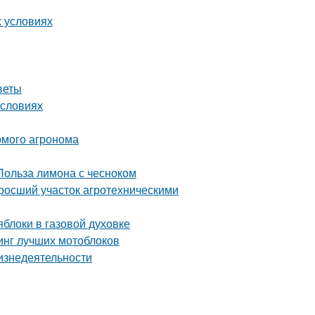
х условиях
веты
условиях
комого агронома
Польза лимона с чесноком
аросший участок агротехническими
блоки в газовой духовке
тинг лучших мотоблоков
изнедеятельности