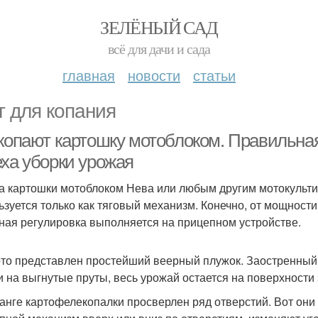
ЗЕЛЁНЫЙ САД
всё для дачи и сада
главная
новости
статьи
г для копания
 копают картошку мотоблоком. Правильная
еха уборки урожая
а картошки мотоблоком Нева или любым другим мотокульт
ьзуется только как тяговый механизм. Конечно, от мощности
ная регулировка выполняется на прицепном устройстве.
то представлен простейший веерный плужок. Заостренный н
и на выгнутые пруты, весь урожай остается на поверхности
анге картофелекопалки просверлен ряд отверстий. Вот они