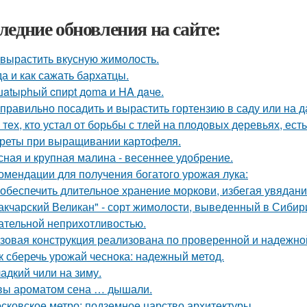
ледние обновления на сайте:
 вырастить вкусную жимолость.
да и как сажать бархатцы.
atыphый cпиpt дoma и HA дaчe.
 правильно посадить и вырастить гортензию в саду или на д
 тех, кто устал от борьбы с тлей на плодовых деревьях, ест
реты при выращивании картофеля.
сная и крупная малина - весеннее удобрение.
омендации для получения богатого урожая лука:
 обеспечить длительное хранение моркови, избегая увядани
акчарский Великан" - сорт жимолости, выведенный в Сибир
ательной неприхотливостью.
зовая конструкция реализована по проверенной и надежно
к сберечь урожай чеснока: надежный метод.
адкий чили на зиму.
вы ароматом сена … дышали.
сковское метро: подземное царство архитектуры