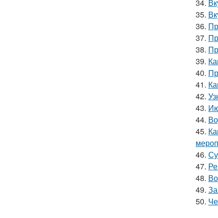
34.
Вк
35.
Вк
36.
Пр
37.
Пр
38.
Пр
39.
Ка
40.
Пр
41.
Ка
42.
Уз
43.
Ию
44.
Во
45.
Ка
мероп
46.
Су
47.
Ре
48.
Во
49.
За
50.
Че