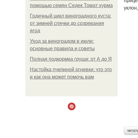
прице
помощью семян Седек Томат хурма
уклон
Годичный цикл виноградного куста:
от зимней спячки до созревания
ягод
Уход за виноградом в июле:
основные правила и советы
Полная подкормка груши: от А до Я
Настойка пчелиной огневки: что это
и как она может помочь вам
читат