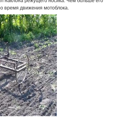
ол наклона режущего носика. Чем больше его
во время движения мотоблока.