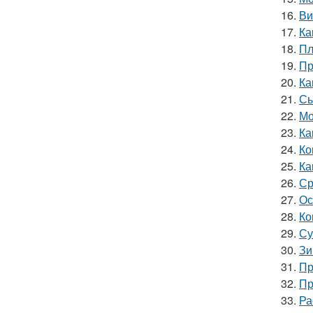
16.
Ви
17.
Ка
18.
Пл
19.
Пр
20.
Ка
21.
Сы
22.
Мо
23.
Ка
24.
Ко
25.
Ка
26.
Ср
27.
Ос
28.
Ко
29.
Су
30.
Зи
31.
Пр
32.
Пр
33.
Ра