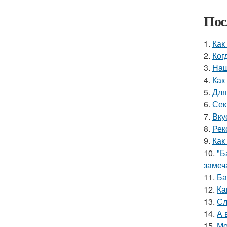
Пос
1.
Как
2.
Ког
3.
Haш
4.
Как
5.
Для
6.
Сек
7.
Вку
8.
Рек
9.
Как
10.
"Б
замеч
11.
Ба
12.
Ка
13.
Сл
14.
А 
15.
Мо