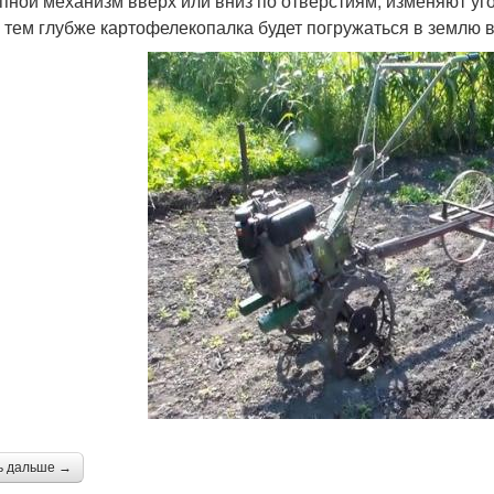
пной механизм вверх или вниз по отверстиям, изменяют уг
, тем глубже картофелекопалка будет погружаться в землю 
ь дальше →