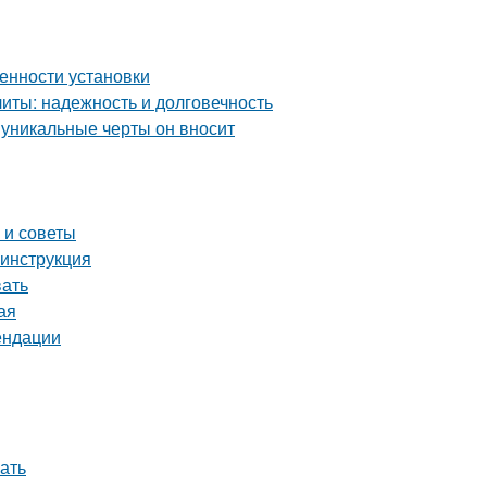
енности установки
ты: надежность и долговечность
 уникальные черты он вносит
 и советы
 инструкция
вать
ая
ендации
ать