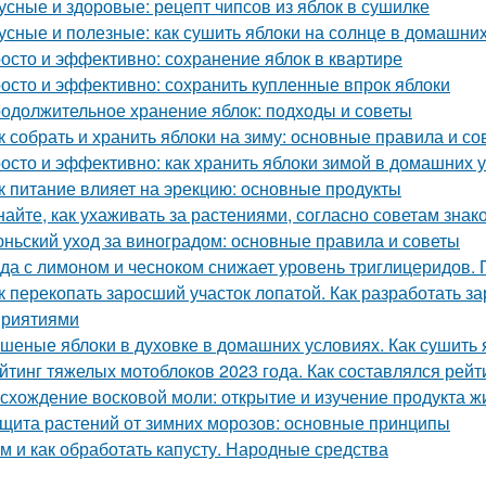
усные и здоровые: рецепт чипсов из яблок в сушилке
усные и полезные: как сушить яблоки на солнце в домашни
осто и эффективно: сохранение яблок в квартире
осто и эффективно: сохранить купленные впрок яблоки
одолжительное хранение яблок: подходы и советы
к собрать и хранить яблоки на зиму: основные правила и со
осто и эффективно: как хранить яблоки зимой в домашних 
к питание влияет на эрекцию: основные продукты
найте, как ухаживать за растениями, согласно советам зна
ньский уход за виноградом: основные правила и советы
да с лимоном и чесноком снижает уровень триглицеридов. 
к перекопать заросший участок лопатой. Как разработать з
риятиями
шеные яблоки в духовке в домашних условиях. Как сушить я
йтинг тяжелых мотоблоков 2023 года. Как составлялся рей
схождение восковой моли: открытие и изучение продукта ж
щита растений от зимних морозов: основные принципы
м и как обработать капусту. Народные средства