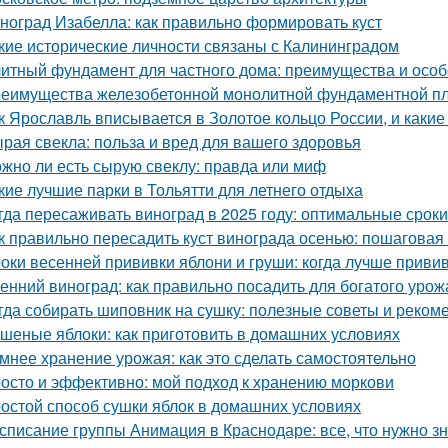
ноград Изабелла: как правильно формировать куст
кие исторические личности связаны с Калининградом
итный фундамент для частного дома: преимущества и особ
еимущества железобетонной монолитной фундаментной пли
к Ярославль вписывается в Золотое кольцо России, и какие
рая свекла: польза и вред для вашего здоровья
жно ли есть сырую свеклу: правда или миф
кие лучшие парки в Тольятти для летнего отдыха
гда пересаживать виноград в 2025 году: оптимальные сроки
к правильно пересадить куст винограда осенью: пошаговая
оки весенней прививки яблони и груши: когда лучше приви
енний виноград: как правильно посадить для богатого урож
гда собирать шиповник на сушку: полезные советы и реком
шеные яблоки: как приготовить в домашних условиях
мнее хранение урожая: как это сделать самостоятельно
осто и эффективно: мой подход к хранению моркови
остой способ сушки яблок в домашних условиях
списание группы Анимация в Краснодаре: все, что нужно зн