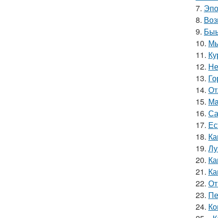
7.
Эпо
8.
Воз
9.
Быы
10.
Мы
11.
Ку
12.
Не
13.
Го
14.
От
15.
Мa
16.
Са
17.
Ес
18.
Ка
19.
Лу
20.
Ка
21.
Ка
22.
От
23.
Пе
24.
Ко