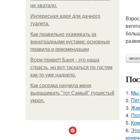
не хватало.
Интересная идея для дачного
Взрос
туалета.
вегет
больш
Как правильно ухаживать за
разви
виноградными кустами: основные
правила и рекомендации
читат
Всем привет! Баня - это наша
страсть, но вот таскаться по гостям
как-то уже надоело.
Пос
Как соседка научила меня
1.
Мы 
выращивать "тот Самый" пушистый
2.
Пят
укроп.
3.
Жив
4.
Пол
5.
Ком
6.
Это
конеч