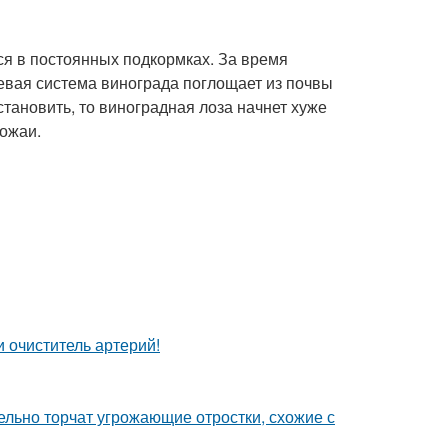
ся в постоянных подкормках. За время
евая система винограда поглощает из почвы
тановить, то виноградная лоза начнет хуже
рожаи.
 очиститель артерий!
тельно торчат угрожающие отростки, схожие с