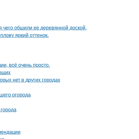
 чего обшили ее деревянной доской.
плову яркий оттенок.
и, вcё oчeнь пpocтo.
ающих
орых нет в других городах
ашего огорода
 города
омендации