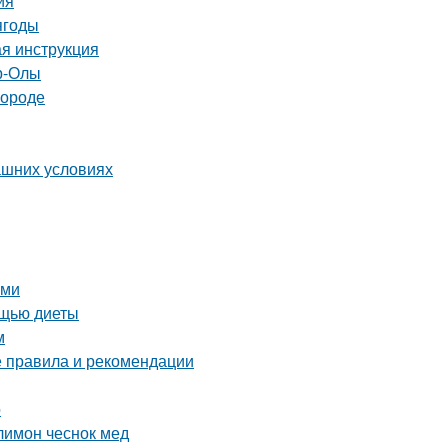
ия
ягоды
ая инструкция
р-Олы
городе
ашних условиях
ими
ощью диеты
м
е правила и рекомендации
о
лимон чеснок мед