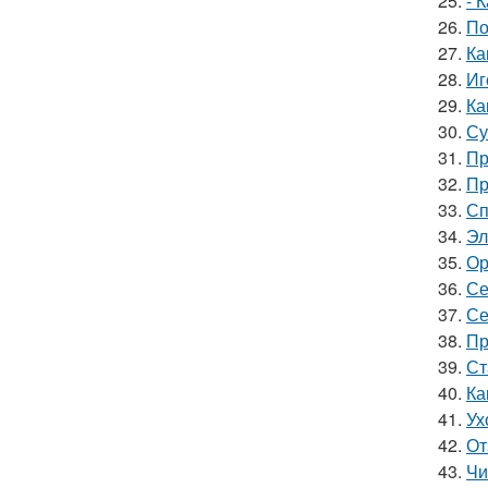
25.
- 
26.
По
27.
Ка
28.
Иг
29.
Ка
30.
Су
31.
Пр
32.
Пр
33.
Сп
34.
Эл
35.
Ор
36.
Се
37.
Се
38.
Пр
39.
Ст
40.
Ка
41.
Ух
42.
От
43.
Чи