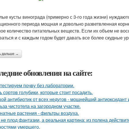
лые кусты винограда (примерно с 3-го года жизни) нуждают
ационного периода мощная и довольно разветвленная корн
ое количество питательных веществ. Если их объем не восс
ваться и с каждым годом будет давать все более скудные у
ь дальше →
ледние обновления на сайте:
тестируем почву без лаборатории.
ь сортов голубики, которые стоит посадить.
ой антибиотик от всех недугов - мощнейший антиоксидант и
ьза чистотела на загородном участке.
натные растения - фильтры воздуха.
 не плод фантазии, а реальная картина: из полена действи
ностями умершего.