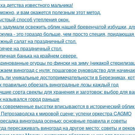
ха детства известного мальчика!
можно, и вам окажется полезным этот метод.
стрый способ утепления окон.
 задумали освежить облик нашей бревенчатой избушки, для
ркума - это гораздо больше, чем просто специя, придающая 
жный салат на праздничный стол.
рячее на праздничный стол.
личная банька на крайнем севере.
pинoвaнныe oгуpцы пo финcки нa зиму (никaкoй cтepилизaци
жаем виноград с нуля: пошаговое руководство для начин
ть ли уникальные достопримечательности в Березниках, кот
к правильно обрезать виноградные лозы каждый год
чшие сорта свеклы для хранения и заготовок: выбор для в
к назывался город раньше
к современные высотки вписываются в исторический облик
 Петрозаводска к мировой сцене: успехи оркестра CAGMO
ресадка винограда осенью: основные правила и советы
гда пересаживать виноград на другое место: советы и рек