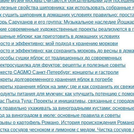
Какие музеи Москвы считаются обязательными для посещен
лезные свойства шиповника: как использовать собранные 
к сушить шиповник в домашних условиях правильно: прост
орь Саруханов и его группа: Музыкальное наследие Йошка
кие современные художественные проекты реализуются в 
шеные яблоки: как приготовить в домашних условиях
осто и эффективно: мой подход к хранению моркови
осто и эффективно: как сохранить морковь до весны в дом
особы сушки яблок: от традиционных до современных
ектросушилка для фруктов: рецепты и полезные советы
кестр CAGMO Санкт-Петербург: концерты и гастроли
креты долговременного хранения яблок в погребе
креты хранения яблок на зиму: где и как сохранить их свеж
одукты питания для мужчин: как улучшить потенцию с пом
ас Пьеха Тула: Проекты и инициативы, связанные с городо
к правильно ухаживать за виноградными кустами: основны
од за виноградом в июле: основные правила и советы
зывы о картофель Романо. История происхождения Роман
стка сосудов чесноком и лимоном с медом. Чистка сосудов 