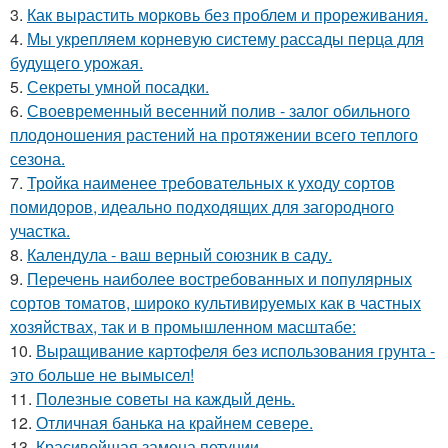
3.
Как вырастить морковь без проблем и прореживания.
4.
Мы укрепляем корневую систему рассады перца для
будущего урожая.
5.
Секреты умной посадки.
6.
Своевременный весенний полив - залог обильного
плодоношения растений на протяжении всего теплого
сезона.
7.
Тройка наименее требовательных к уходу сортов
помидоров, идеально подходящих для загородного
участка.
8.
Календула - ваш верный союзник в саду.
9.
Перечень наиболее востребованных и популярных
сортов томатов, широко культивируемых как в частных
хозяйствах, так и в промышленном масштабе:
10.
Выращивание картофеля без использования грунта -
это больше не вымысел!
11.
Полезные советы на каждый день.
12.
Отличная банька на крайнем севере.
13.
Красивейшая замена петунии -.