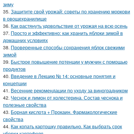
зиму
35.
Защитите свой урожай: советы по хранению моркови
в овощехранилище
36.
Как растянуть удовольствие от урожая на всю осень
37.
Просто и эффективно: как хранить яблоки зимой в
домашних условиях
38.
Проверенные способы сохранения яблок свежими
зимой
39.
Быстрое повышение потенции у мужчин с помощью
продуктов
40.
Введение в Лекцию № 14: основные понятия и
концепции
41.
Весенние рекомендации по уходу за виноградником
42.
Чеснок и лимон от холестерина. Состав чеснока и
полезные свойства
43.
Борная кислота + Прокаин. Фармакологические
свойства
44.
Как копать картошку правильно. Как выбрать срок
уборки картофеля