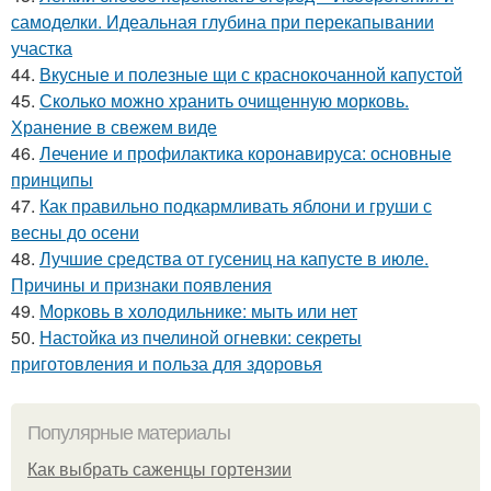
самоделки. Идеальная глубина при перекапывании
участка
44.
Вкусные и полезные щи с краснокочанной капустой
45.
Сколько можно хранить очищенную морковь.
Хранение в свежем виде
46.
Лечение и профилактика коронавируса: основные
принципы
47.
Как правильно подкармливать яблони и груши с
весны до осени
48.
Лучшие средства от гусениц на капусте в июле.
Причины и признаки появления
49.
Морковь в холодильнике: мыть или нет
50.
Настойка из пчелиной огневки: секреты
приготовления и польза для здоровья
Популярные материалы
Как выбрать саженцы гортензии