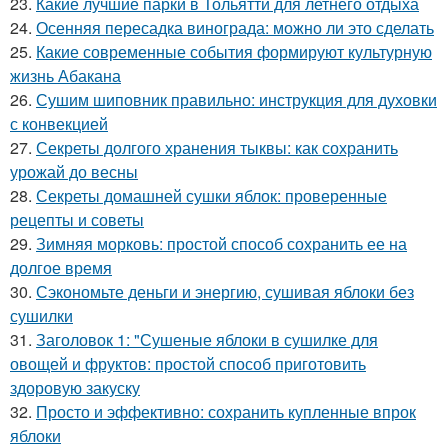
23.
Какие лучшие парки в Тольятти для летнего отдыха
24.
Осенняя пересадка винограда: можно ли это сделать
25.
Какие современные события формируют культурную
жизнь Абакана
26.
Сушим шиповник правильно: инструкция для духовки
с конвекцией
27.
Секреты долгого хранения тыквы: как сохранить
урожай до весны
28.
Секреты домашней сушки яблок: проверенные
рецепты и советы
29.
Зимняя морковь: простой способ сохранить ее на
долгое время
30.
Сэкономьте деньги и энергию, сушивая яблоки без
сушилки
31.
Заголовок 1: "Сушеные яблоки в сушилке для
овощей и фруктов: простой способ приготовить
здоровую закуску
32.
Просто и эффективно: сохранить купленные впрок
яблоки