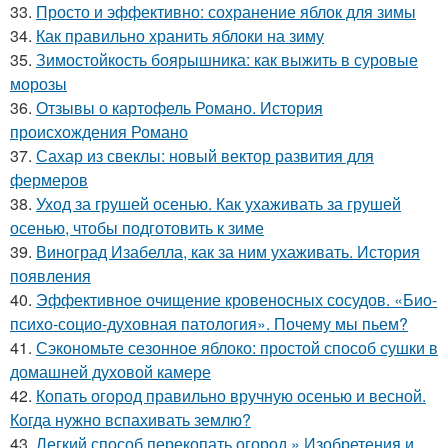
33.
Просто и эффективно: сохранение яблок для зимы
34.
Как правильно хранить яблоки на зиму
35.
Зимостойкость боярышника: как выжить в суровые
морозы
36.
Отзывы о картофель Романо. История
происхождения Романо
37.
Сахар из свеклы: новый вектор развития для
фермеров
38.
Уход за грушей осенью. Как ухаживать за грушей
осенью, чтобы подготовить к зиме
39.
Виноград Изабелла, как за ним ухаживать. История
появления
40.
Эффективное очищение кровеносных сосудов. «Био-
психо-социо-духовная патология». Почему мы пьем?
41.
Сэкономьте сезонное яблоко: простой способ сушки в
домашней духовой камере
42.
Копать огород правильно вручную осенью и весной.
Когда нужно вспахивать землю?
43.
Легкий способ перекопать огород » Изобретения и