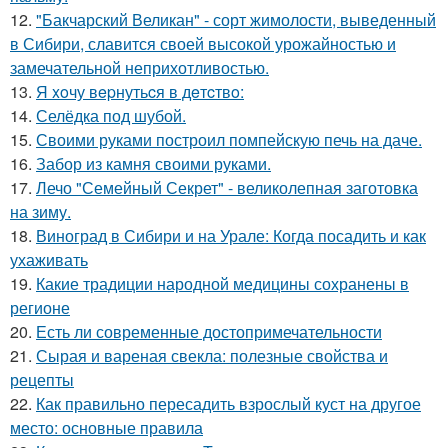
12.
"Бакчарский Великан" - сорт жимолости, выведенный
в Сибири, славится своей высокой урожайностью и
замечательной неприхотливостью.
13.
Я xoчу вepнутьcя в дeтcтвo:
14.
Селёдка под шубой.
15.
Своими руками построил помпейскую печь на даче.
16.
Забор из камня своими руками.
17.
Лечо "Семейный Секрет" - великолепная заготовка
на зиму.
18.
Виноград в Сибири и на Урале: Когда посадить и как
ухаживать
19.
Какие традиции народной медицины сохранены в
регионе
20.
Есть ли современные достопримечательности
21.
Сырая и вареная свекла: полезные свойства и
рецепты
22.
Как правильно пересадить взрослый куст на другое
место: основные правила