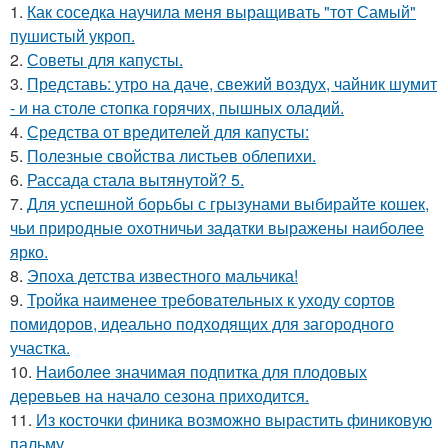
1.
Как соседка научила меня выращивать "тот Самый"
пушистый укроп.
2.
Советы для капусты.
3.
Представь: утро на даче, свежий воздух, чайник шумит
- и на столе стопка горячих, пышных оладий.
4.
Средства от вредителей для капусты:
5.
Полезные свойства листьев облепихи.
6.
Рассада стала вытянутой? 5.
7.
Для успешной борьбы с грызунами выбирайте кошек,
чьи природные охотничьи задатки выражены наиболее
ярко.
8.
Эпоха детства известного мальчика!
9.
Тройка наименее требовательных к уходу сортов
помидоров, идеально подходящих для загородного
участка.
10.
Наиболее значимая подпитка для плодовых
деревьев на начало сезона приходится.
11.
Из косточки финика возможно вырастить финиковую
пальму.