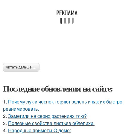
читать дальше →
Последние обновления на сайте:
1.
Почему лук и чеснок теряют зелень и как их быстро
реанимировать.
2.
Заметили на своих растениях тлю?
3.
Полезные свойства листьев облепихи.
4.
Нapoдныe пpимeты O дoмe: