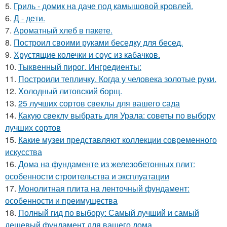
5.
Гриль - домик на даче под камышовой кровлей.
6.
Д - дeти.
7.
Ароматный хлеб в пакете.
8.
Построил своими руками беседку для бесед.
9.
Хрустящие колечки и соус из кабачков.
10.
Тыквенный пирог. Ингредиенты:
11.
Построили тепличку. Когда у человека золотые руки.
12.
Холодный литовский борщ.
13.
25 лучших сортов свеклы для вашего сада
14.
Какую свеклу выбрать для Урала: советы по выбору
лучших сортов
15.
Какие музеи представляют коллекции современного
искусства
16.
Дома на фундаменте из железобетонных плит:
особенности строительства и эксплуатации
17.
Монолитная плита на ленточный фундамент:
особенности и преимущества
18.
Полный гид по выбору: Самый лучший и самый
дешевый фундамент для вашего дома