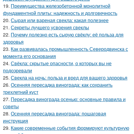
19.
Преимущества железобетонной монолитной
фундаментной плиты: надежность и долговечность
20.
Сырая или вареная свекла: какая полезнее
21.
Секреты лучшего усвоения свеклы
22.
Почему полезно есть сырую свёклу: её польза для
здоровья
23.
Как развивалась промышленность Северодвинска с
момента его основания
24.
Свёкла: скрытые опасности, о которых вы не
подозревали
25.
Свекла на ночь: польза и вред для вашего здоровья
26.
Осенняя пересадка винограда: как сохранить
трехлетний куст
27.
Пересадка винограда осенью: основные правила и
советы
28.
Осенняя пересадка винограда: пошаговая
инструкция
29.
Какие современные события формируют культурную