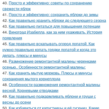
40.
Просто и эффективно: советы по сохранению
свежести яблок
41.
Просто и эффективно: сохранить яблоки до зимы
42.
Как правильно хранить яблоки до следующего сезона
43.
Как правильно питаться для повышения потенции
44.
Виноград Изабелла, как за ним ухаживать. История
появления
45.
Как правильно вскапывать огород лопатой. Как
нужно правильно копать грядки лопатой и когда это
делать, плюсы и минусы
46.
Размножение ремонтантной малины черенками
осенью.. Особенности ремонтантной малины:
47.
Как хранить мытую морковь. Плюсы и минусы
сохранения мытого корнеплода
48.
Особенности размножения ремонтантной малины
весной. Корневыми отводками
49.
Как правильно подкармливать яблони и груши с
весны до осени
50.
Как избавиться от капустницы и её гусениц. Какие