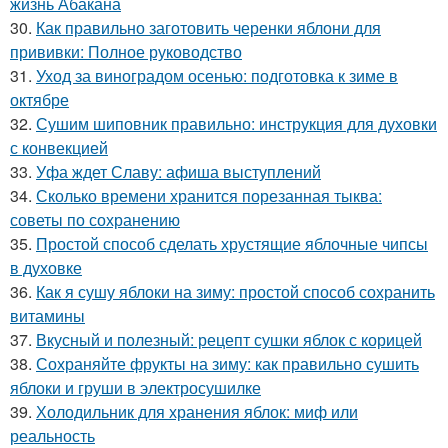
жизнь Абакана
30.
Как правильно заготовить черенки яблони для
прививки: Полное руководство
31.
Уход за виноградом осенью: подготовка к зиме в
октябре
32.
Сушим шиповник правильно: инструкция для духовки
с конвекцией
33.
Уфа ждет Славу: афиша выступлений
34.
Сколько времени хранится порезанная тыква:
советы по сохранению
35.
Простой способ сделать хрустящие яблочные чипсы
в духовке
36.
Как я сушу яблоки на зиму: простой способ сохранить
витамины
37.
Вкусный и полезный: рецепт сушки яблок с корицей
38.
Сохраняйте фрукты на зиму: как правильно сушить
яблоки и груши в электросушилке
39.
Холодильник для хранения яблок: миф или
реальность