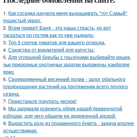
1.
Как соседка научила меня выращивать "тот Самый"
пушистый укроп.
2.
Всем привет! Баня - это наша страсть, но вот
таскаться по гостям как-то уже надоело.
3.
Топ 5 сортов томатов для вашего огорода.
4.
Средства от вредителей для капусты:
5.
Для успешной борьбы с грызунами выбирайте кошек,
чьи природные охотничьи задатки выражены наиболее
ярко.
6.
Своевременный весенний полив - залог обильного
плодоношения растений на протяжении всего теплого
сезона.
7.
Перестаньте покупать чеснок!
8.
Мы задумали освежить облик нашей бревенчатой
избушки, для чего обшили ее деревянной доской.
9.
Вырастить розу из подаренного букета - задача вполне
осуществимая.