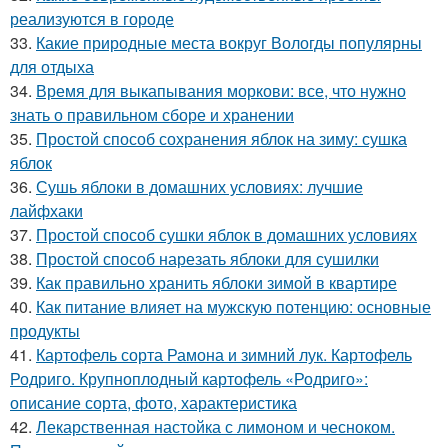
реализуются в городе
33.
Какие природные места вокруг Вологды популярны
для отдыха
34.
Время для выкапывания моркови: все, что нужно
знать о правильном сборе и хранении
35.
Простой способ сохранения яблок на зиму: сушка
яблок
36.
Сушь яблоки в домашних условиях: лучшие
лайфхаки
37.
Простой способ сушки яблок в домашних условиях
38.
Простой способ нарезать яблоки для сушилки
39.
Как правильно хранить яблоки зимой в квартире
40.
Как питание влияет на мужскую потенцию: основные
продукты
41.
Картофель сорта Рамона и зимний лук. Картофель
Родриго. Крупноплодный картофель «Родриго»:
описание сорта, фото, характеристика
42.
Лекарственная настойка с лимоном и чесноком.