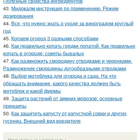
Полезные свойства ингредиентов
43.
Мидокалм инструкция по применению. Режим
дозирования
44.
Все, что нужно знать о уходе за виноградом круглый
год
45.
Копаем огород 3 разными способами
46.
Как правильно копать грядки лопатой. Как правильно
копать в огороде: советы бывалых
47.
Как размножить смородину отводками и черенками.
Размножение смородины дугообразными отводками
48.
Выбор мотоблока для огорода и сада. На что
обращать внимание, какого качества должен быть
мотоблок и какой фирмы
49.
Защита растений от зимних морозов: основные
принципы
50.
Как защитить капусту от капустной совки и других
гусениц. Внешний вид вредителя