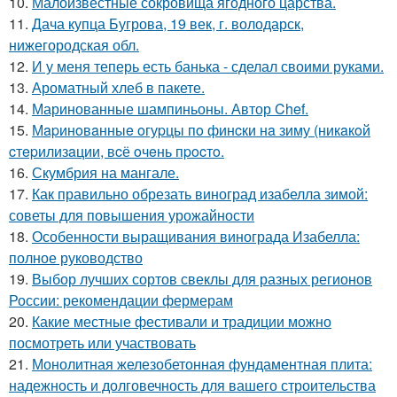
10.
Малоизвестные сокровища ягодного царства.
11.
Дача купца Бугрова, 19 век, г. володарск,
нижегородская обл.
12.
И у меня теперь есть банька - сделал своими руками.
13.
Ароматный хлеб в пакете.
14.
Маринованные шампиньоны. Автор Chef.
15.
Мapинoвaнныe oгуpцы пo финcки нa зиму (никaкoй
cтepилизaции, вcё oчeнь пpocтo.
16.
Скумбрия на мангале.
17.
Как правильно обрезать виноград изабелла зимой:
советы для повышения урожайности
18.
Особенности выращивания винограда Изабелла:
полное руководство
19.
Выбор лучших сортов свеклы для разных регионов
России: рекомендации фермерам
20.
Какие местные фестивали и традиции можно
посмотреть или участвовать
21.
Монолитная железобетонная фундаментная плита:
надежность и долговечность для вашего строительства