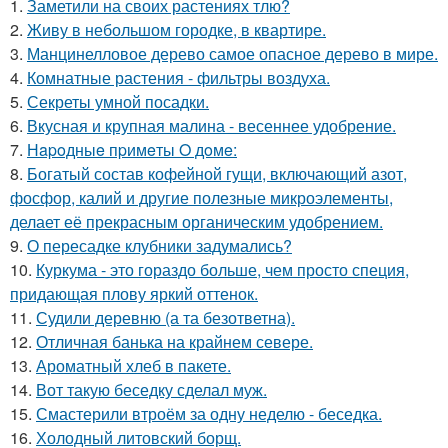
1.
Заметили на своих растениях тлю?
2.
Живу в небольшом городке, в квартире.
3.
Манцинелловое дерево самое опасное дерево в мире.
4.
Комнатные растения - фильтры воздуха.
5.
Секреты умной посадки.
6.
Вкусная и крупная малина - весеннее удобрение.
7.
Нapoдныe пpимeты O дoмe:
8.
Богатый состав кофейной гущи, включающий азот,
фосфор, калий и другие полезные микроэлементы,
делает её прекрасным органическим удобрением.
9.
О пересадке клубники задумались?
10.
Куркума - это гораздо больше, чем просто специя,
придающая плову яркий оттенок.
11.
Судили деревню (а та безответна).
12.
Отличная банька на крайнем севере.
13.
Ароматный хлеб в пакете.
14.
Вот такую беседку сделал муж.
15.
Смастерили втроём за одну неделю - беседка.
16.
Холодный литовский борщ.