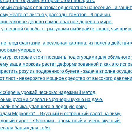
ь сортов голубики, которые стоит посадить.
овый лайфхак от знатока: однократное нанесение - и защита
ему желтеют листья у рассады томатов - 6 причин.
цинелловое дерево самое опасное дерево в мире.
 успешной борьбы с грызунами выбирайте кошек, чьи прир
 не плод фантазии, а реальная картина: из полена действи
ностями умершего.
ультур, которые стоит посадить под огурцами для обильного
ему ваша морковь растет деформированной и как это испр
растить розу из подаренного букета - задача вполне осуще
от лист - невероятно мощное средство от высокого давления
к сберечь урожай чеснока: надежный метод.
оими руками сделал из фанеры кухню на даче.
асли песика, упaвшего в ледяную рeку!
адам Морковка" -. Вкусный и остренький салат на зиму.
довый пирог с яблоками - ароматный и очень вкусный.
елали баньку для себя.