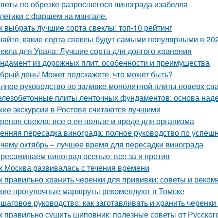
веты по обрезке разросшегося винограда изабелла
летики с фаршем на мангале.
к выбрать лучшие сорта свеклы: топ-10 рейтинг
найте, какие сорта свеклы будут самыми популярными в 202
екла для Урала: Лучшие сорта для долгого хранения
ндамент из дорожных плит: особенности и преимущества
брый день! Может подскажете, что может быть?
лное руководство по заливке монолитной плиты поверх св
лезобетонные плиты ленточных фундаментов: основа наде
кие экскурсии в Ростове считаются лучшими
реная свекла: все о ее пользе и вреде для организма
енняя пересадка винограда: полное руководство по успешн
чему октябрь – лучшее время для пересадки винограда
ресаживаем виноград осенью: все за и против
к Москва развивалась с течения времени
к правильно хранить черенки для прививки: советы и реко
кие прогулочные маршруты рекомендуют в Томске
шаговое руководство: как заготавливать и хранить черенки
к правильно сушить шиповник: полезные советы от Русско