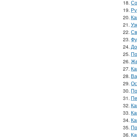
18.
Со
19.
Ру
20.
Ка
21.
Уз
22.
Св
23.
Фу
24.
До
25.
По
26.
Же
27.
Ка
28.
Ва
29.
Ос
30.
По
31.
Пе
32.
Ка
33.
Ка
34.
Ка
35.
По
36.
Ка