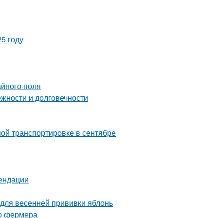
5 году
айного поля
жности и долговечности
ой транспортировке в сентябре
мендации
 для весенней прививки яблонь
го фермера