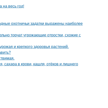
 на весь год!
одные охотничьи задатки выражены наиболее
тельно торчат угрожающие отростки, схожие с
 урожая и крепкого здоровья растений.
авить?
ствимая.
, сахара в крови, кашля, отёков и лишнего