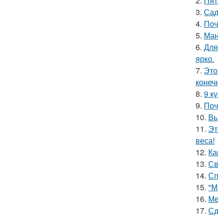
2.
Пят
3.
Сад
4.
Поч
5.
Ман
6.
Для
ярко.
7.
Это
конеч
8.
9 к
9.
Поч
10.
Вы
11.
Эт
веса!
12.
Ка
13.
Св
14.
Сп
15.
"М
16.
Ме
17.
Сд