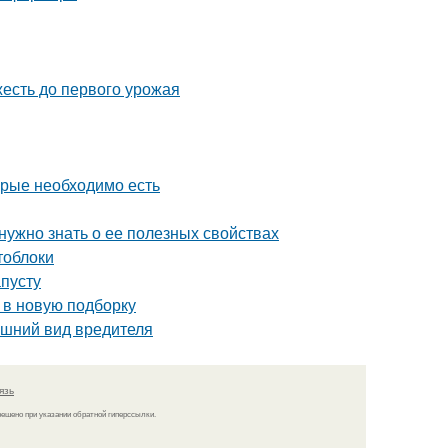
жесть до первого урожая
орые необходимо есть
 нужно знать о ее полезных свойствах
тоблоки
апусту
 в новую подборку
нешний вид вредителя
язь
решено при указании обратной гиперссылки.