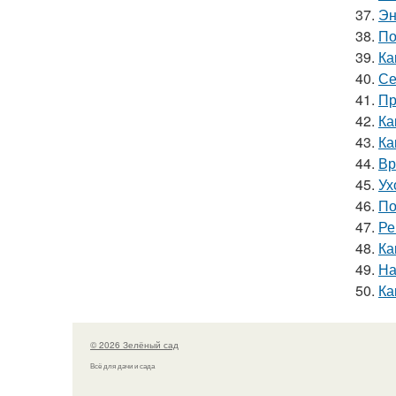
37.
Эн
38.
По
39.
Ка
40.
Се
41.
Пр
42.
Ка
43.
Ка
44.
Вр
45.
Ух
46.
По
47.
Ре
48.
Ка
49.
На
50.
Ка
© 2026 Зелёный сад
Всё для дачи и сада