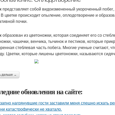
к представляет собой видоизмененный укороченный побег,
. В цветке происходит опыление, оплодотворение и образов
ативной почки.
к образован из цветоножки, которая соединяет его со стеб
ножки, чашечки, венчика, тычинок и пестиков, которые при
ренная стеблевая часть побега. Многие уче­ные считают, ч
­ду. Цветки, которые лишены цветоножки, называются сидя
ь дальше →
ледние обновления на сайте:
запно нагрянувшие гости заставили меня спешно искать ре
ни катастрофически не хватало.