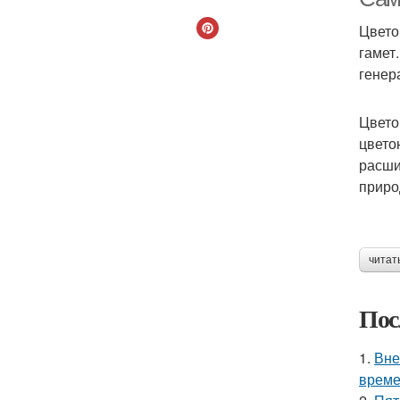
Цвето
гамет
генер
Цвето
цвето
расши
приро
читат
Пос
1.
Вне
време