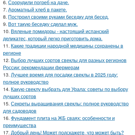
6.
Соорудили погреб на даче.
7.
Ароматный хлеб в пакете.
8.
Построил своими руками беседку для бесед.
9.
Вот такую беседку сделал муж.
10.
Вяленые помидоры - настоящий испанский
деликатес, который легко приготовить дома.
11.
Какие традиции народной медицины сохранены в
регионе
12.
Выбор лучших сортов свеклы для разных регионов
России: рекомендации фермерам
13.
Лучшее время для посадки свеклы в 2025 году:
полное руководство
14.
Какую свеклу выбрать для Урала: советы по выбору
лучших сортов
15.
Секреты выращивания свеклы: полное руководство
для садоводов
16.
Фундамент плита на ЖБ сваях: особенности и
преимущества
17.
Добрый день! Может подскажете, что может быть?