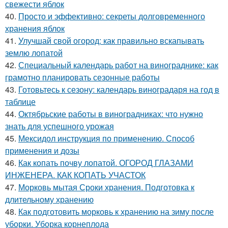
свежести яблок
40.
Просто и эффективно: секреты долговременного
хранения яблок
41.
Улучшай свой огород: как правильно вскапывать
землю лопатой
42.
Специальный календарь работ на винограднике: как
грамотно планировать сезонные работы
43.
Готовьтесь к сезону: календарь виноградаря на год в
таблице
44.
Октябрьские работы в виноградниках: что нужно
знать для успешного урожая
45.
Мексидол инструкция по применению. Способ
применения и дозы
46.
Как копать почву лопатой. ОГОРОД ГЛАЗАМИ
ИНЖЕНЕРА. КАК КОПАТЬ УЧАСТОК
47.
Морковь мытая Сроки хранения. Подготовка к
длительному хранению
48.
Как подготовить морковь к хранению на зиму после
уборки. Уборка корнеплода