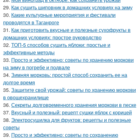
29.
Как сушить шиповник в домашних условиях на зиму
30.
Какие культурные мероприятия и фестивали
проводятся в Таганроге
31.
Как приготовить вкусные и полезные сухофрукты в
домашних условиях: простое руководство
32.
ТОП-5 способов сушить яблоки: простые и
эффективные методы
33.
Просто и эффективно: советы по хранению моркови
на зиму в погребе и подвале
34.
Зимняя морковь: простой способ сохранить ее на
долгое время
35.
Защитите свой урожай: советы по хранению моркови
в овощехранилище
36.
Секреты долговременного хранения моркови в песке
37.
Вкусный и полезный: рецепт сушки яблок с корицей
38.
Электросушилка для фруктов: рецепты и полезные
советы
39.
Просто и эффективно: советы по сохранению