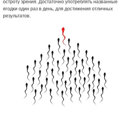
остроту зрения. Достаточно употреблять названные
ягодки один раз в день, для достижения отличных
результатов.