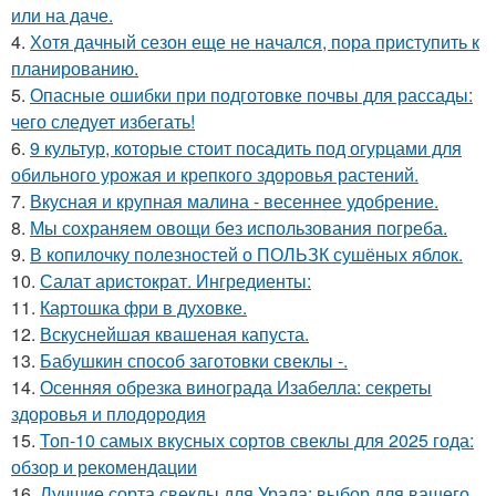
или на даче.
4.
Хотя дачный сезон еще не начался, пора приступить к
планированию.
5.
Опасные ошибки при подготовке почвы для рассады:
чего следует избегать!
6.
9 культур, которые стоит посадить под огурцами для
обильного урожая и крепкого здоровья растений.
7.
Вкусная и крупная малина - весеннее удобрение.
8.
Мы сохраняем овощи без использования погреба.
9.
В копилочку полезностей о ПОЛЬЗК сушёных яблок.
10.
Салат аристократ. Ингредиенты:
11.
Картошка фри в духовке.
12.
Вскуснейшая квашеная капуста.
13.
Бабушкин способ заготовки свеклы -.
14.
Осенняя обрезка винограда Изабелла: секреты
здоровья и плодородия
15.
Топ-10 самых вкусных сортов свеклы для 2025 года:
обзор и рекомендации
16.
Лучшие сорта свеклы для Урала: выбор для вашего