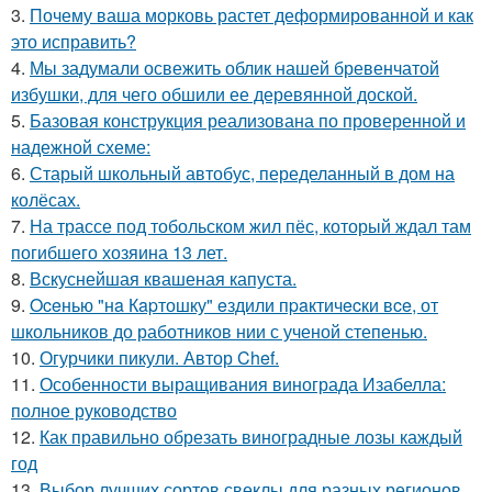
3.
Почему ваша морковь растет деформированной и как
это исправить?
4.
Мы задумали освежить облик нашей бревенчатой
избушки, для чего обшили ее деревянной доской.
5.
Базовая конструкция реализована по проверенной и
надежной схеме:
6.
Старый школьный автобус, переделанный в дом на
колёсах.
7.
На трассе под тобольском жил пёс, который ждал там
погибшего хозяина 13 лет.
8.
Вскуснейшая квашеная капуста.
9.
Oceнью "нa Кapтошку" eздили пpaктичecки вce, от
школьников до работников нии с ученой степенью.
10.
Огурчики пикули. Автор Chef.
11.
Особенности выращивания винограда Изабелла:
полное руководство
12.
Как правильно обрезать виноградные лозы каждый
год
13.
Выбор лучших сортов свеклы для разных регионов