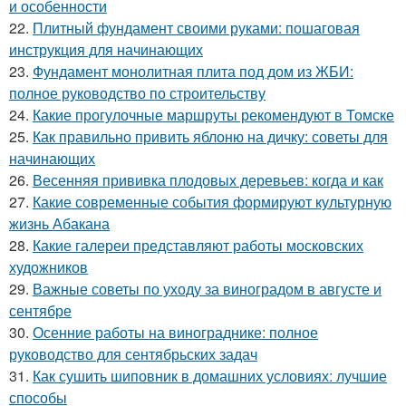
и особенности
22.
Плитный фундамент своими руками: пошаговая
инструкция для начинающих
23.
Фундамент монолитная плита под дом из ЖБИ:
полное руководство по строительству
24.
Какие прогулочные маршруты рекомендуют в Томске
25.
Как правильно привить яблоню на дичку: советы для
начинающих
26.
Весенняя прививка плодовых деревьев: когда и как
27.
Какие современные события формируют культурную
жизнь Абакана
28.
Какие галереи представляют работы московских
художников
29.
Важные советы по уходу за виноградом в августе и
сентябре
30.
Осенние работы на винограднике: полное
руководство для сентябрьских задач
31.
Как сушить шиповник в домашних условиях: лучшие
способы