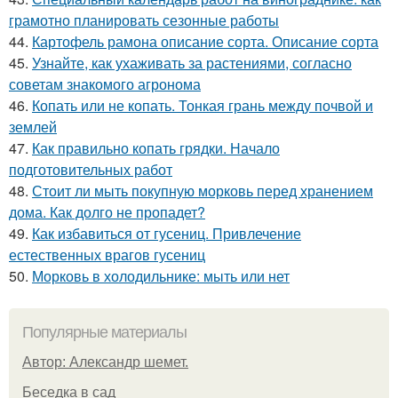
грамотно планировать сезонные работы
44.
Картофель рамона описание сорта. Описание сорта
45.
Узнайте, как ухаживать за растениями, согласно
советам знакомого агронома
46.
Копать или не копать. Тонкая грань между почвой и
землей
47.
Как правильно копать грядки. Начало
подготовительных работ
48.
Стоит ли мыть покупную морковь перед хранением
дома. Как долго не пропадет?
49.
Как избавиться от гусениц. Привлечение
естественных врагов гусениц
50.
Морковь в холодильнике: мыть или нет
Популярные материалы
Автор: Александр шемет.
Беседка в сад