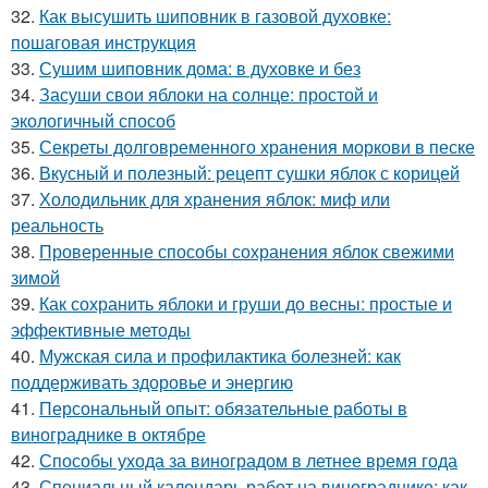
32.
Как высушить шиповник в газовой духовке:
пошаговая инструкция
33.
Сушим шиповник дома: в духовке и без
34.
Засуши свои яблоки на солнце: простой и
экологичный способ
35.
Секреты долговременного хранения моркови в песке
36.
Вкусный и полезный: рецепт сушки яблок с корицей
37.
Холодильник для хранения яблок: миф или
реальность
38.
Проверенные способы сохранения яблок свежими
зимой
39.
Как сохранить яблоки и груши до весны: простые и
эффективные методы
40.
Мужская сила и профилактика болезней: как
поддерживать здоровье и энергию
41.
Персональный опыт: обязательные работы в
винограднике в октябре
42.
Способы ухода за виноградом в летнее время года
43.
Специальный календарь работ на винограднике: как