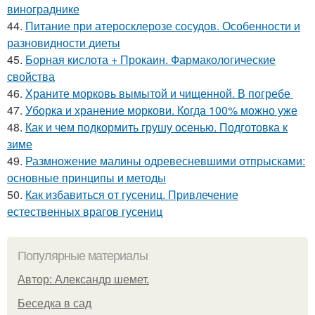
винограднике
44.
Питание при атеросклерозе сосудов. Особенности и
разновидности диеты
45.
Борная кислота + Прокаин. Фармакологические
свойства
46.
Храните морковь вымытой и чищенной. В погребе
47.
Уборка и хранение моркови. Когда 100% можно уже
48.
Как и чем подкормить грушу осенью. Подготовка к
зиме
49.
Размножение малины одревесневшими отпрысками:
основные принципы и методы
50.
Как избавиться от гусениц. Привлечение
естественных врагов гусениц
Популярные материалы
Автор: Александр шемет.
Беседка в сад