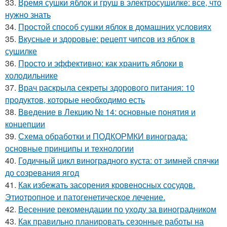
33.
Время сушки яблок и груш в электросушилке: все, что
нужно знать
34.
Простой способ сушки яблок в домашних условиях
35.
Вкусные и здоровые: рецепт чипсов из яблок в
сушилке
36.
Просто и эффективно: как хранить яблоки в
холодильнике
37.
Врач раскрыла секреты здорового питания: 10
продуктов, которые необходимо есть
38.
Введение в Лекцию № 14: основные понятия и
концепции
39.
Схема обработки и ПОДКОРМКИ винограда:
основные принципы и технологии
40.
Годичный цикл виноградного куста: от зимней спячки
до созревания ягод
41.
Как избежать засорения кровеносных сосудов.
Этиотропное и патогенетическое лечение.
42.
Весенние рекомендации по уходу за виноградником
43.
Как правильно планировать сезонные работы на