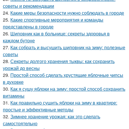
советы и рекомендации
24.
Какие меры безопасности нужно соблюдать в городе
25.
Какие спортивные мероприятия и команды
представлены в городе
26.
Шиповник как в больнице: секреты здоровья в
каждом бутоне
27.
Как собрать и высушить шиповник на зиму: полезные
советы
28.
Секреты долгого хранения тыквы: как сохранить
урожай до весны
29.
Простой способ сделать хрустящие яблочные чипсы
в духовке
30.
Как я сушу яблоки на зиму: простой способ сохранить
витамины
31.
Как правильно сушить яблоки на зиму в квартире:
простые и эффективные методы
32.
Зимнее хранение урожая: как это сделать
самостоятельно