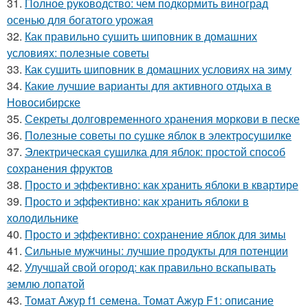
31.
Полное руководство: чем подкормить виноград
осенью для богатого урожая
32.
Как правильно сушить шиповник в домашних
условиях: полезные советы
33.
Как сушить шиповник в домашних условиях на зиму
34.
Какие лучшие варианты для активного отдыха в
Новосибирске
35.
Секреты долговременного хранения моркови в песке
36.
Полезные советы по сушке яблок в электросушилке
37.
Электрическая сушилка для яблок: простой способ
сохранения фруктов
38.
Просто и эффективно: как хранить яблоки в квартире
39.
Просто и эффективно: как хранить яблоки в
холодильнике
40.
Просто и эффективно: сохранение яблок для зимы
41.
Сильные мужчины: лучшие продукты для потенции
42.
Улучшай свой огород: как правильно вскапывать
землю лопатой
43.
Томат Ажур f1 семена. Томат Ажур F1: описание