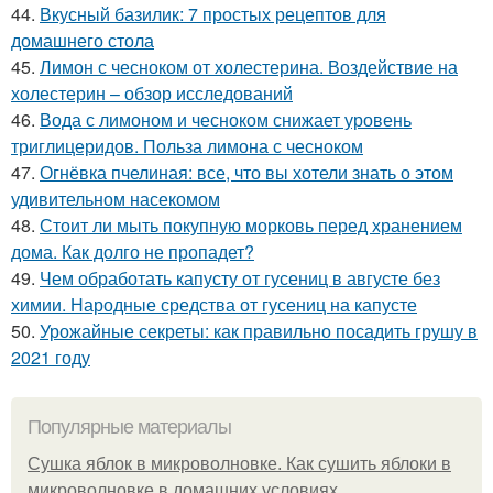
44.
Вкусный базилик: 7 простых рецептов для
домашнего стола
45.
Лимон с чесноком от холестерина. Воздействие на
холестерин – обзор исследований
46.
Вода с лимоном и чесноком снижает уровень
триглицеридов. Польза лимона с чесноком
47.
Огнёвка пчелиная: все, что вы хотели знать о этом
удивительном насекомом
48.
Стоит ли мыть покупную морковь перед хранением
дома. Как долго не пропадет?
49.
Чем обработать капусту от гусениц в августе без
химии. Народные средства от гусениц на капусте
50.
Урожайные секреты: как правильно посадить грушу в
2021 году
Популярные материалы
Сушка яблок в микроволновке. Как сушить яблоки в
микроволновке в домашних условиях