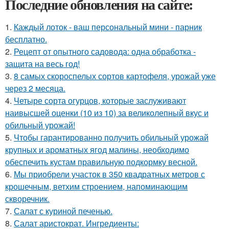
Последние обновления на сайте:
1.
Каждый лоток - ваш персональный мини - парник
бесплатно.
2.
Рецепт от опытного садовода: одна обработка -
защита на весь год!
3.
8 самых скороспелых сортов картофеля, урожай уже
через 2 месяца.
4.
Четыре сорта огурцов, которые заслуживают
наивысшей оценки (10 из 10) за великолепный вкус и
обильный урожай!
5.
Чтобы гарантированно получить обильный урожай
крупных и ароматных ягод малины, необходимо
обеспечить кустам правильную подкормку весной.
6.
Мы приобрели участок в 350 квадратных метров с
крошечным, ветхим строением, напоминающим
скворечник.
7.
Салат с куриной печенью.
8.
Салат аристократ. Ингредиенты: