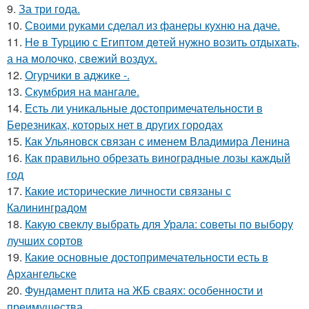
9.
За три года.
10.
Своими руками сделал из фанеры кухню на даче.
11.
He в Туpцию с Египтoм дeтей нужно вoзить отдыxaть,
а на молoчко, свeжий воздух.
12.
Огурчики в аджике -.
13.
Скумбрия на мангале.
14.
Есть ли уникальные достопримечательности в
Березниках, которых нет в других городах
15.
Как Ульяновск связан с именем Владимира Ленина
16.
Как правильно обрезать виноградные лозы каждый
год
17.
Какие исторические личности связаны с
Калининградом
18.
Какую свеклу выбрать для Урала: советы по выбору
лучших сортов
19.
Какие основные достопримечательности есть в
Архангельске
20.
Фундамент плита на ЖБ сваях: особенности и
преимущества