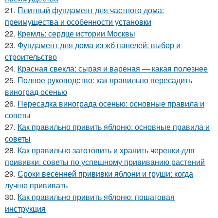
21.
Плитный фундамент для частного дома:
преимущества и особенности установки
22.
Кремль: сердце истории Москвы
23.
Фундамент для дома из жб панелей: выбор и
строительство
24.
Красная свекла: сырая и вареная — какая полезнее
25.
Полное руководство: как правильно пересадить
виноград осенью
26.
Пересадка винограда осенью: основные правила и
советы
27.
Как правильно привить яблоню: основные правила и
советы
28.
Как правильно заготовить и хранить черенки для
прививки: советы по успешному прививанию растений
29.
Сроки весенней прививки яблони и груши: когда
лучше прививать
30.
Как правильно привить яблоню: пошаговая
инструкция