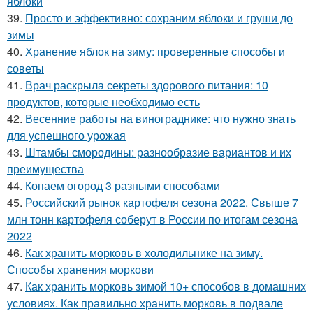
яблоки
39.
Просто и эффективно: сохраним яблоки и груши до
зимы
40.
Хранение яблок на зиму: проверенные способы и
советы
41.
Врач раскрыла секреты здорового питания: 10
продуктов, которые необходимо есть
42.
Весенние работы на винограднике: что нужно знать
для успешного урожая
43.
Штамбы смородины: разнообразие вариантов и их
преимущества
44.
Копаем огород 3 разными способами
45.
Российский рынок картофеля сезона 2022. Свыше 7
млн тонн картофеля соберут в России по итогам сезона
2022
46.
Как хранить морковь в холодильнике на зиму.
Способы хранения моркови
47.
Как хранить морковь зимой 10+ способов в домашних
условиях. Как правильно хранить морковь в подвале