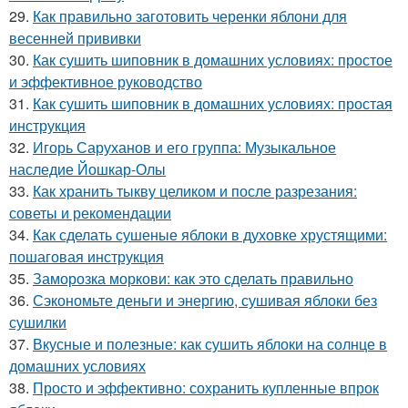
29.
Как правильно заготовить черенки яблони для
весенней прививки
30.
Как сушить шиповник в домашних условиях: простое
и эффективное руководство
31.
Как сушить шиповник в домашних условиях: простая
инструкция
32.
Игорь Саруханов и его группа: Музыкальное
наследие Йошкар-Олы
33.
Как хранить тыкву целиком и после разрезания:
советы и рекомендации
34.
Как сделать сушеные яблоки в духовке хрустящими:
пошаговая инструкция
35.
Заморозка моркови: как это сделать правильно
36.
Сэкономьте деньги и энергию, сушивая яблоки без
сушилки
37.
Вкусные и полезные: как сушить яблоки на солнце в
домашних условиях
38.
Просто и эффективно: сохранить купленные впрок