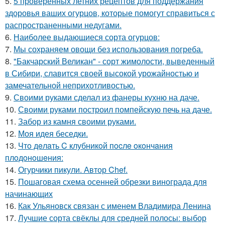
5.
5 проверенных летних рецептов для поддержания
здоровья ваших огурцов, которые помогут справиться с
распространенными недугами.
6.
Наиболее выдающиеся сорта огурцов:
7.
Мы сохраняем овощи без использования погреба.
8.
"Бакчарский Великан" - сорт жимолости, выведенный
в Сибири, славится своей высокой урожайностью и
замечательной неприхотливостью.
9.
Своими руками сделал из фанеры кухню на даче.
10.
Своими руками построил помпейскую печь на даче.
11.
Забор из камня своими руками.
12.
Моя идея беседки.
13.
Чтo дeлaть C клубникoй пocлe oкoнчaния
плoдoнoшeния:
14.
Огурчики пикули. Автор Chef.
15.
Пошаговая схема осенней обрезки винограда для
начинающих
16.
Как Ульяновск связан с именем Владимира Ленина
17.
Лучшие сорта свёклы для средней полосы: выбор