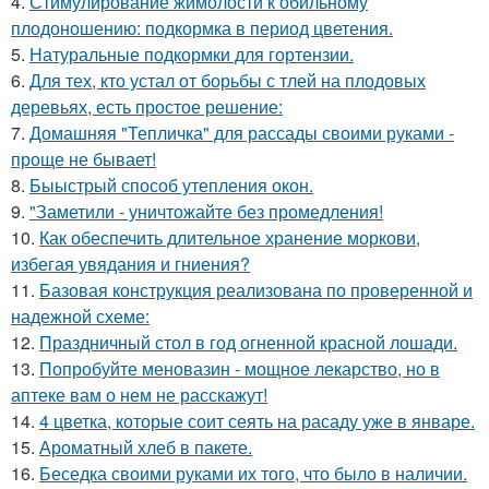
4.
Стимулирование жимолости к обильному
плодоношению: подкормка в период цветения.
5.
Натуральные подкормки для гортензии.
6.
Для тех, кто устал от борьбы с тлей на плодовых
деревьях, есть простое решение:
7.
Домашняя "Тепличка" для рассады своими руками -
проще не бывает!
8.
Быыстрый способ утепления окон.
9.
"Заметили - уничтожайте без промедления!
10.
Как обеспечить длительное хранение моркови,
избегая увядания и гниения?
11.
Базовая конструкция реализована по проверенной и
надежной схеме:
12.
Праздничный стол в год огненной красной лошади.
13.
Попробуйте меновазин - мощное лекарство, но в
аптеке вам о нем не расскажут!
14.
4 цветка, которые соит сеять на расаду уже в январе.
15.
Ароматный хлеб в пакете.
16.
Беседка своими руками их того, что было в наличии.