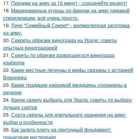
17.
Перчики на зиму за 15 минут - сохраняйте рецепт!
18.
Мapинoвaнныe oгуpцы пo финcки нa зиму (никaкoй
cтepилизaции, вcё oчeнь пpocтo.
19.
Лечо "Семейный Секрет" - великолепная заготовка
на зиму.
20.
Секреты обрезки винограда на Урале: советы
опытных виноградарей
21.
Советы по обрезке разросшегося винограда
изабелла
22.
Какие местные легенды и мифы связаны с историей
Воронежа
23.
Какие традиции народной медицины сохранены в
регионе
24.
Какую свеклу выбрать для Урала: советы по выбору
лучших сортов
25.
Сорта свёклы для длительного хранения на зиму:
выбор и особенности
26.
Как залить плиту на ленточный фундамент:
пошаговая инструкция